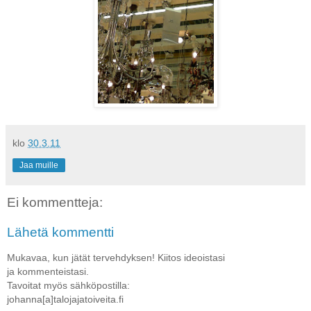
klo
30.3.11
Jaa muille
Ei kommentteja:
Lähetä kommentti
Mukavaa, kun jätät tervehdyksen! Kiitos ideoistasi
ja kommenteistasi.
Tavoitat myös sähköpostilla:
johanna[a]talojajatoiveita.fi