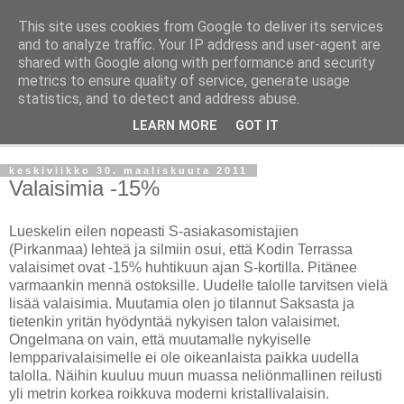
This site uses cookies from Google to deliver its services
Taloja ja Toiveita
and to analyze traffic. Your IP address and user-agent are
shared with Google along with performance and security
metrics to ensure quality of service, generate usage
[ Sisustaa ] [ Remontoi ] [ Tuunaa ] [ Haaveilee ] [ Reissaa ]
statistics, and to detect and address abuse.
LEARN MORE
GOT IT
▼
keskiviikko 30. maaliskuuta 2011
Valaisimia -15%
Lueskelin eilen nopeasti S-asiakasomistajien
(Pirkanmaa) lehteä ja silmiin osui, että Kodin Terrassa
valaisimet ovat -15% huhtikuun ajan S-kortilla. Pitänee
varmaankin mennä ostoksille. Uudelle talolle tarvitsen vielä
lisää valaisimia. Muutamia olen jo tilannut Saksasta ja
tietenkin yritän hyödyntää nykyisen talon valaisimet.
Ongelmana on vain, että muutamalle nykyiselle
lempparivalaisimelle ei ole oikeanlaista paikka uudella
talolla. Näihin kuuluu muun muassa neliönmallinen reilusti
yli metrin korkea roikkuva moderni kristallivalaisin.