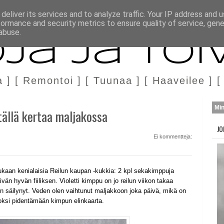
H
MARKKINOINTI & YHTEISTYÖ
deliver its services and to analyze traffic. Your IP address and 
formance and security metrics to ensure quality of service, gen
abuse.
ja ja Toi
a ] [ Remontoi ] [ Tuunaa ] [ Haaveilee ] [
Mi
tällä kertaa maljakossa
JO
Ei kommentteja:
mukaan kenialaisia Reilun kaupan -kukkia: 2 kpl sekakimppuja
vän hyvän fiiliksen. Violetti kimppu on jo reilun viikon takaa
on säilynyt. Veden olen vaihtunut maljakkoon joka päivä, mikä on
noksi pidentämään kimpun elinkaarta.