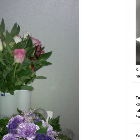
Ko
na
Ta
ko
ra
Fi
Pa