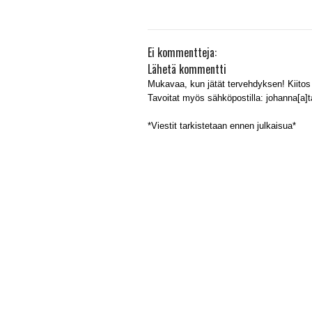
Ei kommentteja:
Lähetä kommentti
Mukavaa, kun jätät tervehdyksen! Kiitos 
Tavoitat myös sähköpostilla: johanna[a]tal
*Viestit tarkistetaan ennen julkaisua*