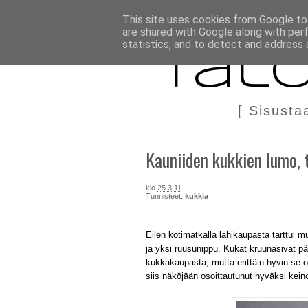
BLOGI
TÄÄLTÄ KANNATTAA OSTAA
DIY IN ENGLIS
This site uses cookies from Google to 
are shared with Google along with per
statistics, and to detect and address 
Talo
[ Sisusta
Kauniiden kukkien lumo, 
klo
25.3.11
Tunnisteet:
kukkia
Eilen kotimatkalla lähikaupasta tarttui 
ja yksi ruusunippu. Kukat kruunasivat päi
kukkakaupasta, mutta erittäin hyvin se 
siis näköjään osoittautunut hyväksi kei