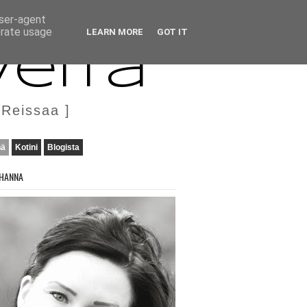
user-agent
erate usage
LEARN MORE
GOT IT
veita
 Reissaa ]
nä
Kotini
Blogista
HANNA