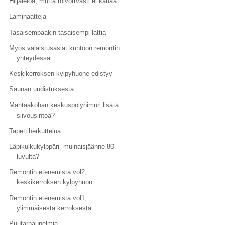
Hiljaieloa, mutta toivottvasti ei kauaa
Laminaatteja
Tasaisempaakin tasaisempi lattia
Myös valaistusasiat kuntoon remontin
yhteydessä
Keskikerroksen kylpyhuone edistyy
Saunan uudistuksesta
Mahtaakohan keskuspölynimuri lisätä
siivousintoa?
Tapettiherkuttelua
Läpikulkukylppäri -muinaisjäänne 80-
luvulta?
Remontin etenemistä vol2,
keskikerroksen kylpyhuon...
Remontin etenemistä vol1,
ylimmäisestä kerroksesta
Puutarhaunelmia