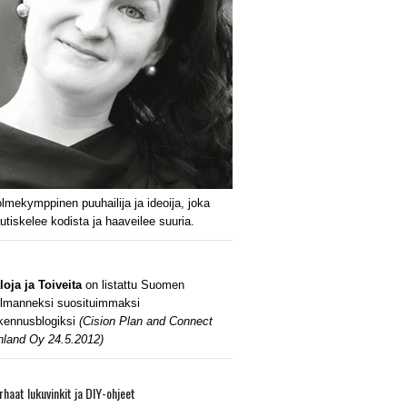
lmekymppinen puuhailija ja ideoija, joka
utiskelee kodista ja haaveilee suuria.
loja ja Toiveita
on listattu Suomen
lmanneksi suosituimmaksi
kennusblogiksi
(Cision Plan and Connect
nland Oy 24.5.2012)
rhaat lukuvinkit ja DIY-ohjeet