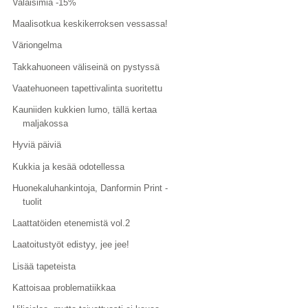
Valaisimia -15%
Maalisotkua keskikerroksen vessassa!
Väriongelma
Takkahuoneen väliseinä on pystyssä
Vaatehuoneen tapettivalinta suoritettu
Kauniiden kukkien lumo, tällä kertaa
maljakossa
Hyviä päiviä
Kukkia ja kesää odotellessa
Huonekaluhankintoja, Danformin Print -
tuolit
Laattatöiden etenemistä vol.2
Laatoitustyöt edistyy, jee jee!
Lisää tapeteista
Kattoisaa problematiikkaa