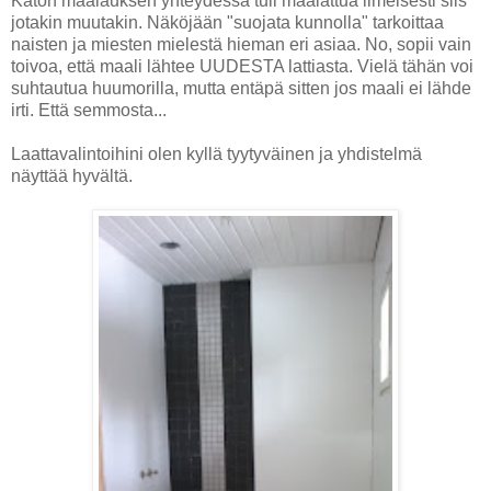
Katon maalauksen yhteydessä tuli maalattua ilmeisesti siis
jotakin muutakin. Näköjään "suojata kunnolla" tarkoittaa
naisten ja miesten mielestä hieman eri asiaa. No, sopii vain
toivoa, että maali lähtee UUDESTA lattiasta. Vielä tähän voi
suhtautua huumorilla, mutta entäpä sitten jos maali ei lähde
irti. Että semmosta...
Laattavalintoihini olen kyllä tyytyväinen ja yhdistelmä
näyttää hyvältä.