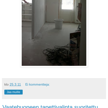
klo
25.3.11
Ei kommentteja:
Jaa muille
Vaatehuoneen tapettivalinta suoritettu