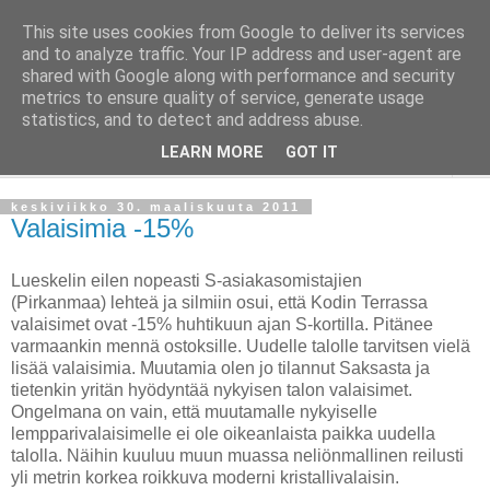
This site uses cookies from Google to deliver its services
Taloja ja Toiveita
and to analyze traffic. Your IP address and user-agent are
shared with Google along with performance and security
metrics to ensure quality of service, generate usage
[ Sisustaa ] [ Remontoi ] [ Tuunaa ] [ Haaveilee ] [ Reissaa ]
statistics, and to detect and address abuse.
LEARN MORE
GOT IT
▼
keskiviikko 30. maaliskuuta 2011
Valaisimia -15%
Lueskelin eilen nopeasti S-asiakasomistajien
(Pirkanmaa) lehteä ja silmiin osui, että Kodin Terrassa
valaisimet ovat -15% huhtikuun ajan S-kortilla. Pitänee
varmaankin mennä ostoksille. Uudelle talolle tarvitsen vielä
lisää valaisimia. Muutamia olen jo tilannut Saksasta ja
tietenkin yritän hyödyntää nykyisen talon valaisimet.
Ongelmana on vain, että muutamalle nykyiselle
lempparivalaisimelle ei ole oikeanlaista paikka uudella
talolla. Näihin kuuluu muun muassa neliönmallinen reilusti
yli metrin korkea roikkuva moderni kristallivalaisin.