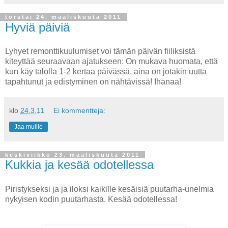
torstai 24. maaliskuuta 2011
Hyviä päiviä
Lyhyet remonttikuulumiset voi tämän päivän fiiliksistä
kiteyttää seuraavaan ajatukseen: On mukava huomata, että
kun käy talolla 1-2 kertaa päivässä, aina on jotakin uutta
tapahtunut ja edistyminen on nähtävissä! Ihanaa!
klo
24.3.11
Ei kommentteja:
Jaa muille
keskiviikko 23. maaliskuuta 2011
Kukkia ja kesää odotellessa
Piristykseksi ja ja iloksi kaikille kesäisiä puutarha-unelmia
nykyisen kodin puutarhasta. Kesää odotellessa!