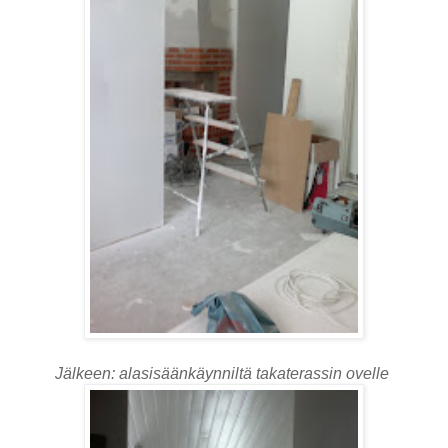
Jälkeen: alasisäänkäynniltä takaterassin ovelle