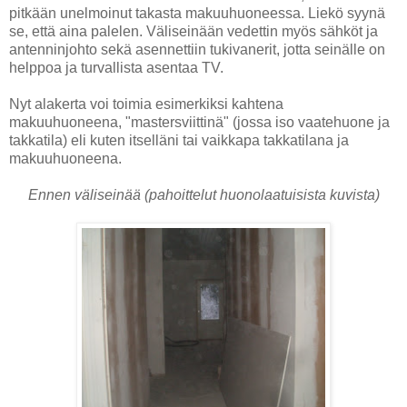
pitkään unelmoinut takasta makuuhuoneessa. Liekö syynä
se, että aina palelen. Väliseinään vedettin myös sähköt ja
antenninjohto sekä asennettiin tukivanerit, jotta seinälle on
helppoa ja turvallista asentaa TV.
Nyt alakerta voi toimia esimerkiksi kahtena
makuuhuoneena, "mastersviittinä" (jossa iso vaatehuone ja
takkatila) eli kuten itselläni tai vaikkapa takkatilana ja
makuuhuoneena.
Ennen väliseinää (pahoittelut huonolaatuisista kuvista)