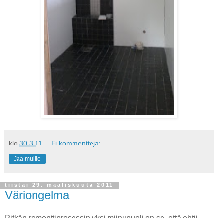
klo
30.3.11
Ei kommentteja:
Jaa muille
tiistai 29. maaliskuuta 2011
Väriongelma
Pitkän remonttiprosessin yksi miinupuoli on se, että ehtii