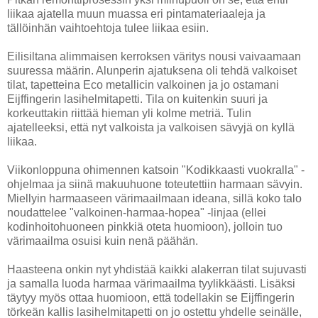
liikaa ajatella muun muassa eri pintamateriaaleja ja
tällöinhän vaihtoehtoja tulee liikaa esiin.
Eilisiltana alimmaisen kerroksen väritys nousi vaivaamaan
suuressa määrin. Alunperin ajatuksena oli tehdä valkoiset
tilat, tapetteina Eco metallicin valkoinen ja jo ostamani
Eijffingerin lasihelmitapetti. Tila on kuitenkin suuri ja
korkeuttakin riittää hieman yli kolme metriä. Tulin
ajatelleeksi, että nyt valkoista ja valkoisen sävyjä on kyllä
liikaa.
Viikonloppuna ohimennen katsoin "Kodikkaasti vuokralla" -
ohjelmaa ja siinä makuuhuone toteutettiin harmaan sävyin.
Miellyin harmaaseen värimaailmaan ideana, sillä koko talo
noudattelee "valkoinen-harmaa-hopea" -linjaa (ellei
kodinhoitohuoneen pinkkiä oteta huomioon), jolloin tuo
värimaailma osuisi kuin nenä päähän.
Haasteena onkin nyt yhdistää kaikki alakerran tilat sujuvasti
ja samalla luoda harmaa värimaailma tyylikkäästi. Lisäksi
täytyy myös ottaa huomioon, että todellakin se Eijffingerin
törkeän kallis lasihelmitapetti on jo ostettu yhdelle seinälle,