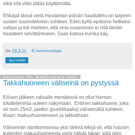
eikä sitä viitsi jättää käyttämättä.
Ehkäpä tässä vielä muutaman päivän hauduttelu on tarpeen
uusien suunnitelmien suhteen. Eilen kyllä epätoivo hetkeksi
valtasi ja tuli mieleen, että oma osaaminen ei riitä tämän
haasteen selvittämiseen. Saas katsoa kuinka käy.
klo
29.3.11
Ei kommentteja:
Jaa muille
perjantai 25. maaliskuuta 2011
Takkahuoneen väliseinä on pystyssä
Eilisen jälkeen raksalle mentäessä on ollut hieman
totuttelemista uuteen näkymään. Entinen takkahuone, joka
oli noin 25m2, jaettiin (puolikkaalla) väliseinällä kahteen
tilaan: makuuhuoneeseen ja takkatilaan.
Väliseinän sijoittamisessa yksi tärkeä tekijä oli, että halusin
kuitenkin makuuhuoneesta vielä nähdä takan, sillä olen