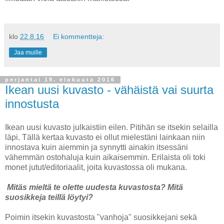
klo
22.8.16
Ei kommentteja:
Jaa muille
perjantai 19. elokuuta 2016
Ikean uusi kuvasto - vähäistä vai suurta
innostusta
Ikean uusi kuvasto julkaistiin eilen. Pitihän se itsekin selailla
läpi. Tällä kertaa kuvasto ei ollut mielestäni lainkaan niin
innostava kuin aiemmin ja synnytti ainakin itsessäni
vähemmän ostohaluja kuin aikaisemmin. Erilaista oli toki
monet jutut/editoriaalit, joita kuvastossa oli mukana.
Mitäs mieltä te olette uudesta kuvastosta? Mitä
suosikkeja teillä löytyi?
Poimin itsekin kuvastosta "vanhoja" suosikkejani sekä