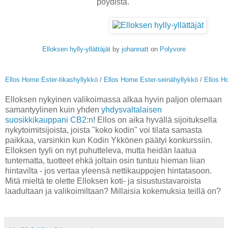
pöydistä.
Elloksen hylly-yllättäjät
by
johannatt
on
Polyvore
Ellos Home Ester-tikashyllykkö
/
Ellos Home Ester-seinähyllykkö
/
Ellos H
Elloksen nykyinen valikoimassa alkaa hyvin paljon olemaan
samantyylinen kuin yhden
yhdysvaltalaisen
suosikkikauppani CB2:n
! Ellos on aika hyvällä sijoituksella
nykytoimitsijoista, joista "koko kodin" voi tilata samasta
paikkaa, varsinkin kun Kodin Ykkönen päätyi konkurssiin.
Elloksen tyyli on nyt puhutteleva, mutta heidän laatua
tuntematta, tuotteet ehkä joltain osin tuntuu hieman liian
hintavilta - jos vertaa yleensä nettikauppojen hintatasoon.
Mitä mieltä te olette Elloksen koti- ja sisustustavaroista
laadultaan ja valikoimiltaan? Millaisia kokemuksia teillä on?