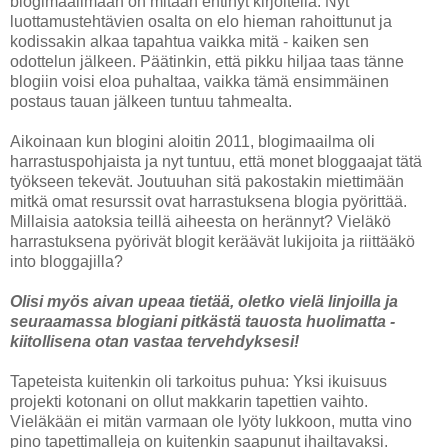
blogimaailmaan on mitään ehtinyt kirjoitella. Nyt
luottamustehtävien osalta on elo hieman rahoittunut ja
kodissakin alkaa tapahtua vaikka mitä - kaiken sen
odottelun jälkeen. Päätinkin, että pikku hiljaa taas tänne
blogiin voisi eloa puhaltaa, vaikka tämä ensimmäinen
postaus tauan jälkeen tuntuu tahmealta.
Aikoinaan kun blogini aloitin 2011, blogimaailma oli
harrastuspohjaista ja nyt tuntuu, että monet bloggaajat tätä
työkseen tekevät. Joutuuhan sitä pakostakin miettimään
mitkä omat resurssit ovat harrastuksena blogia pyörittää.
Millaisia aatoksia teillä aiheesta on herännyt? Vieläkö
harrastuksena pyörivät blogit keräävät lukijoita ja riittääkö
into bloggajilla?
Olisi myös aivan upeaa tietää, oletko vielä linjoilla ja
seuraamassa blogiani pitkästä tauosta huolimatta -
kiitollisena otan vastaa tervehdyksesi!
Tapeteista kuitenkin oli tarkoitus puhua: Yksi ikuisuus
projekti kotonani on ollut makkarin tapettien vaihto.
Vieläkään ei mitän varmaan ole lyöty lukkoon, mutta vino
pino tapettimalleja on kuitenkin saapunut ihailtavaksi.