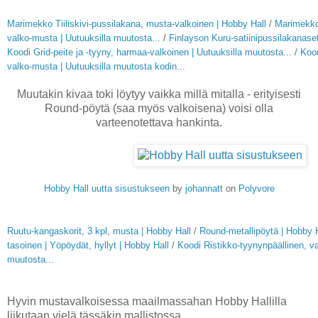
Marimekko Tiiliskivi-pussilakana, musta-valkoinen | Hobby Hall
/
Marimekko
valko-musta | Uutuuksilla muutosta...
/
Finlayson Kuru-satiinipussilakanaset
Koodi Grid-peite ja -tyyny, harmaa-valkoinen | Uutuuksilla muutosta...
/
Kood
valko-musta | Uutuuksilla muutosta kodin...
Muutakin kivaa toki löytyy vaikka millä mitalla - erityisesti
Round-pöytä (saa myös valkoisena) voisi olla
varteenotettava hankinta.
Hobby Hall uutta sisustukseen
by
johannatt
on
Polyvore
Ruutu-kangaskorit, 3 kpl, musta | Hobby Hall
/
Round-metallipöytä | Hobby 
tasoinen | Yöpöydät, hyllyt | Hobby Hall
/
Koodi Ristikko-tyynynpäällinen, v
muutosta...
Hyvin mustavalkoisessa maailmassahan Hobby Hallilla
liikutaan vielä tässäkin mallistossa.