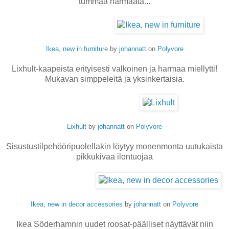
tummaa harmaata...
Ikea, new in furniture
by
johannatt
on
Polyvore
Lixhult-kaapeista erityisesti valkoinen ja harmaa miellytti!
Mukavan simppeleitä ja yksinkertaisia.
Lixhult
by
johannatt
on
Polyvore
Sisustustilpehööripuolellakin löytyy monenmonta uutukaista
pikkukivaa ilontuojaa
Ikea, new in decor accessories
by
johannatt
on
Polyvore
Ikea Söderhamnin uudet roosat-päälliset näyttävät niin