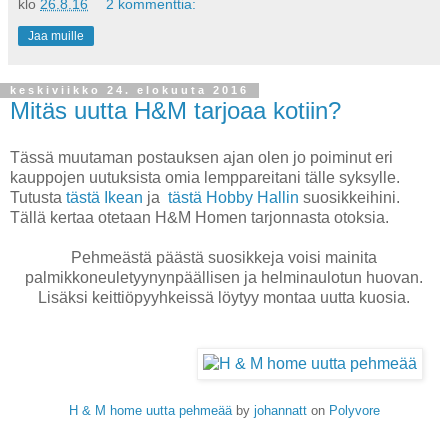
klo
26.8.16
2 kommenttia:
Jaa muille
keskiviikko 24. elokuuta 2016
Mitäs uutta H&M tarjoaa kotiin?
Tässä muutaman postauksen ajan olen jo poiminut eri
kauppojen uutuksista omia lemppareitani tälle syksylle.
Tutusta
tästä Ikean
ja
tästä Hobby Hallin
suosikkeihini.
Tällä kertaa otetaan H&M Homen tarjonnasta otoksia.
Pehmeästä päästä suosikkeja voisi mainita
palmikkoneuletyynynpäällisen ja helminaulotun huovan.
Lisäksi keittiöpyyhkeissä löytyy montaa uutta kuosia.
H & M home uutta pehmeää
by
johannatt
on
Polyvore