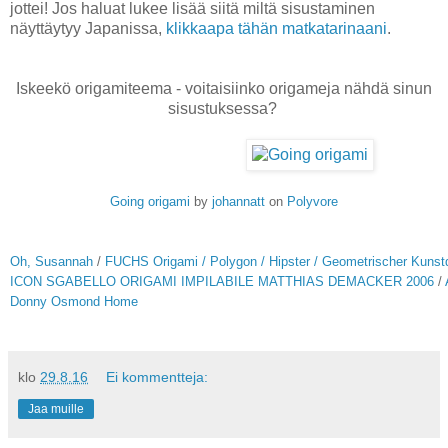
jottei! Jos haluat lukee lisää siitä miltä sisustaminen
näyttäytyy Japanissa,
klikkaapa tähän matkatarinaani
.
Iskeekö origamiteema - voitaisiinko origameja nähdä sinun
sisustuksessa?
Going origami
by
johannatt
on
Polyvore
Oh, Susannah
/
FUCHS Origami / Polygon / Hipster / Geometrischer Kunstd
ICON SGABELLO ORIGAMI IMPILABILE MATTHIAS DEMACKER 2006
/
Donny Osmond Home
klo
29.8.16
Ei kommentteja:
Jaa muille