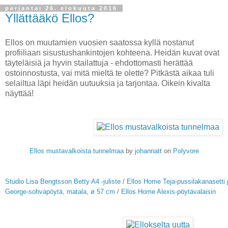
perjantai 26. elokuuta 2016
Yllättääkö Ellos?
Ellos on muutamien vuosien saatossa kyllä nostanut
profiiliaan sisustushankintojen kohteena. Heidän kuvat ovat
täyteläisiä ja hyvin stailattuja - ehdottomasti herättää
ostoinnostusta, vai mitä mieltä te olette? Pitkästä aikaa tuli
selailtua läpi heidän uutuuksia ja tarjontaa. Oikein kivalta
näyttää!
Ellos mustavalkoista tunnelmaa
by
johannatt
on
Polyvore
Studio Lisa Bengtsson Betty A4 -juliste
/
Ellos Home Teja-pussilakanasetti 
George-sohvapöytä, matala, ø 57 cm
/
Ellos Home Alexis-pöytävalaisin