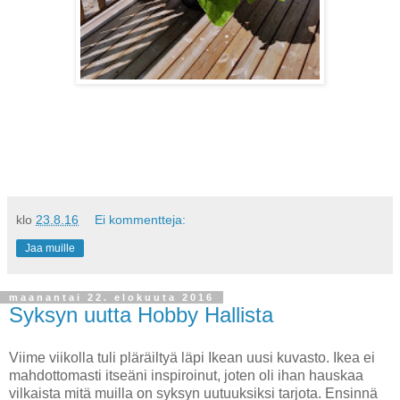
klo
23.8.16
Ei kommentteja:
Jaa muille
maanantai 22. elokuuta 2016
Syksyn uutta Hobby Hallista
Viime viikolla tuli pläräiltyä läpi Ikean uusi kuvasto. Ikea ei
mahdottomasti itseäni inspiroinut, joten oli ihan hauskaa
vilkaista mitä muilla on syksyn uutuuksiksi tarjota. Ensinnä