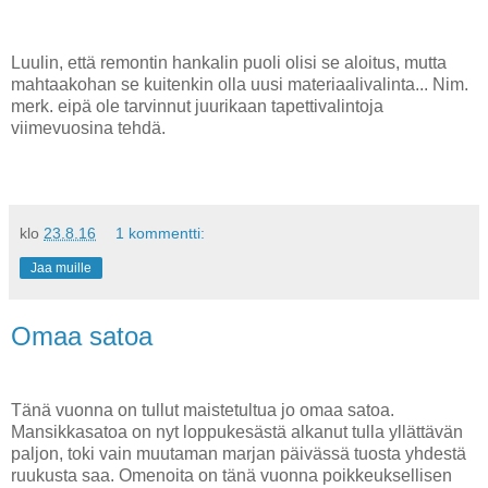
Luulin, että remontin hankalin puoli olisi se aloitus, mutta
mahtaakohan se kuitenkin olla uusi materiaalivalinta... Nim.
merk. eipä ole tarvinnut juurikaan tapettivalintoja
viimevuosina tehdä.
klo
23.8.16
1 kommentti:
Jaa muille
Omaa satoa
Tänä vuonna on tullut maistetultua jo omaa satoa.
Mansikkasatoa on nyt loppukesästä alkanut tulla yllättävän
paljon, toki vain muutaman marjan päivässä tuosta yhdestä
ruukusta saa. Omenoita on tänä vuonna poikkeuksellisen