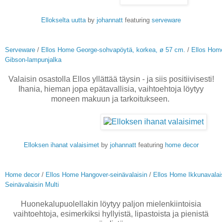
Ellokselta uutta
by
johannatt
featuring
serveware
Serveware
/
Ellos Home George-sohvapöytä, korkea, ø 57 cm.
/
Ellos Home
Gibson-lampunjalka
Valaisin osastolla Ellos yllättää täysin - ja siis positiivisesti!
Ihania, hieman jopa epätavallisia, vaihtoehtoja löytyy
moneen makuun ja tarkoitukseen.
Elloksen ihanat valaisimet
by
johannatt
featuring
home decor
Home decor
/
Ellos Home Hangover-seinävalaisin
/
Ellos Home Ikkunavalai
Seinävalaisin Multi
Huonekalupuolellakin löytyy paljon mielenkiintoisia
vaihtoehtoja, esimerkiksi hyllyistä, lipastoista ja pienistä