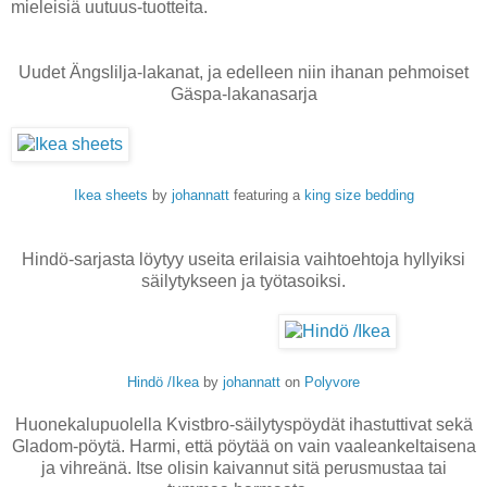
mieleisiä uutuus-tuotteita.
Uudet Ängslilja-lakanat, ja edelleen niin ihanan pehmoiset
Gäspa-lakanasarja
Ikea sheets
by
johannatt
featuring a
king size bedding
Hindö-sarjasta löytyy useita erilaisia vaihtoehtoja hyllyiksi
säilytykseen ja työtasoiksi.
Hindö /Ikea
by
johannatt
on
Polyvore
Huonekalupuolella Kvistbro-säilytyspöydät ihastuttivat sekä
Gladom-pöytä. Harmi, että pöytää on vain vaaleankeltaisena
ja vihreänä. Itse olisin kaivannut sitä perusmustaa tai