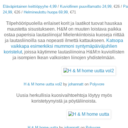
Eläväpintainen keittiöpyyhe 4,99
/
Kuviollinen puuvillamatto 24,99
, €26 /
Pa
24,99
, €26 /
Helmineulottu huopa 69,99
, €71
Tilpehööripuolella erilaiset korit ja laatikot tuovat hauskaa
maustetta sisustukseen. H&M on muuten loistava paikka
ostaa paperisia lautasliinoja! Mielenkiintoisia kuoseja riittää
ja lautasliinoilla saa nopeasti ilmettä kattaukseen.
Katsopa
vaikkapa esimerkiksi mummoni syntymäpäiväjuhlien
koristelut
, joissa käytimme lautasliinoina H&M:n kuviollisten
ja isompien Ikean valkoisten liinojen yhdistelmään.
H & M home uutta vol2
by
johannatt
on
Polyvore
Uusia herkullisia kuosivaihtoehtoja löytyy myös
koristetyynyistä ja pöytäliinoista.
H & M home uutta
by
johannatt
on
Polyvore