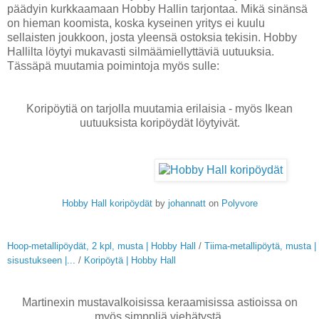
päädyin kurkkaamaan Hobby Hallin tarjontaa. Mikä sinänsä
on hieman koomista, koska kyseinen yritys ei kuulu
sellaisten joukkoon, josta yleensä ostoksia tekisin. Hobby
Hallilta löytyi mukavasti silmäämiellyttäviä uutuuksia.
Tässäpä muutamia poimintoja myös sulle:
Koripöytiä on tarjolla muutamia erilaisia - myös Ikean
uutuuksista koripöydät löytyivät.
Hobby Hall koripöydät
by
johannatt
on
Polyvore
Hoop-metallipöydät, 2 kpl, musta | Hobby Hall
/
Tiima-metallipöytä, musta |
sisustukseen |...
/
Koripöytä | Hobby Hall
Martinexin mustavalkoisissa keraamisissa astioissa on
myös simppliä viehätystä.