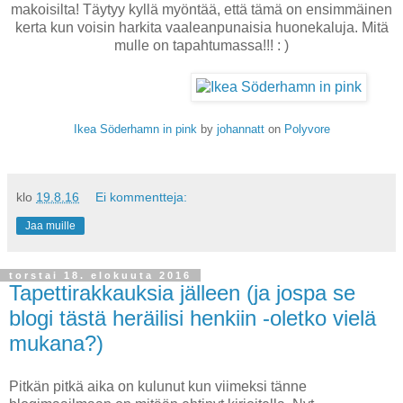
makoisilta! Täytyy kyllä myöntää, että tämä on ensimmäinen
kerta kun voisin harkita vaaleanpunaisia huonekaluja. Mitä
mulle on tapahtumassa!!! : )
Ikea Söderhamn in pink
by
johannatt
on
Polyvore
klo
19.8.16
Ei kommentteja:
Jaa muille
torstai 18. elokuuta 2016
Tapettirakkauksia jälleen (ja jospa se
blogi tästä heräilisi henkiin -oletko vielä
mukana?)
Pitkän pitkä aika on kulunut kun viimeksi tänne