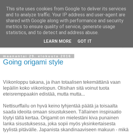
This site uses cookies from Google to deliver its services
Taloja ja Toiveita
and to analyze traffic. Your IP address and user-agent are
shared with Google along with performance and security
metrics to ensure quality of service, generate usage
[ Sisustaa ] [ Remontoi ] [ Tuunaa ] [ Haaveilee ] [ Reissaa ]
statistics, and to detect and address abuse.
LEARN MORE
GOT IT
▼
maanantai 29. elokuuta 2016
Going origami style
Viikonloppu takana, ja ihan totaalisen tekemättänä vaan
lepäilin koko viikonlopun. Olisihan sitä voinut tuota
eteisremppaakin edistää, mutta mutta...
Nettisurffailu on hyvä keino tyhjentää päätä ja toisaalta
saada ideoita omaan sisustukseen. Tällainen inspiraatio
löytyi tällä kertaa. Origamit on mielestäni kiva punainen
lanka sisustuksessa, joka sopii myös yksinkertaisesta
tyylistä pitävälle. Japanista skandinaaviseen makuun - mikä