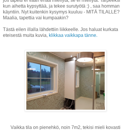
jos tapetti ei vaan enää miellytä, se ei miellytä. Tarpeeksi
kun aihetta kypsyttää, ja tekee surutyötä :) , saa homman
käyntiin. Nyt kuitenkin kysymys kuuluu - MITÄ TILALLE?
Maalia, tapettia vai kumpaakin?
Tästä eilen illalla lähdettiin liikkeelle. Jos haluat kurkata
eteisestä muita kuvia,
klikkaa vaikkapa tänne.
Vaikka tila on pienehkö, noin 7m2, tekisi mieli kovasti