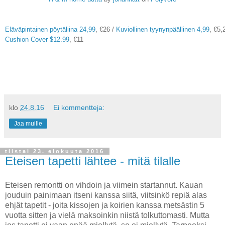
Eläväpintainen pöytäliina 24,99
, €26 /
Kuviollinen tyynynpäällinen 4,99
, €5,
Cushion Cover $12.99
, €11
klo
24.8.16
Ei kommentteja:
Jaa muille
tiistai 23. elokuuta 2016
Eteisen tapetti lähtee - mitä tilalle
Eteisen remontti on vihdoin ja viimein startannut. Kauan
jouduin painimaan itseni kanssa siitä, viitsinkö repiä alas
ehjät tapetit - joita kissojen ja koirien kanssa metsästin 5
vuotta sitten ja vielä maksoinkin niistä tolkuttomasti. Mutta