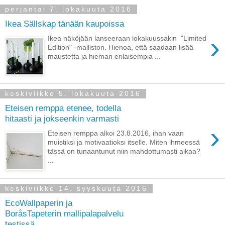
perjantai 7. lokakuuta 2016
Ikea Sällskap tänään kaupoissa
›
Ikea näköjään lanseeraan lokakuussakin "Limited
Edition" -malliston. Hienoa, että saadaan lisää
maustetta ja hieman erilaisempia ...
keskiviikko 5. lokakuuta 2016
Eteisen remppa etenee, todella
hitaasti ja jokseenkin varmasti
›
Eteisen remppa alkoi 23.8.2016, ihan vaan
muistiksi ja motivaatioksi itselle. Miten ihmeessä
tässä on tunaantunut niin mahdottumasti aikaa?
...
keskiviikko 14. syyskuuta 2016
EcoWallpaperin ja
BoråsTapeterin mallipalapalvelu
testissä