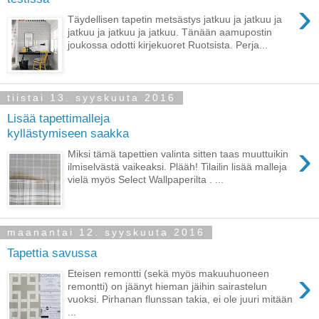
›
Täydellisen tapetin metsästys jatkuu ja jatkuu ja
jatkuu ja jatkuu ja jatkuu. Tänään aamupostin
joukossa odotti kirjekuoret Ruotsista. Perja...
tiistai 13. syyskuuta 2016
Lisää tapettimalleja
kyllästymiseen saakka
›
Miksi tämä tapettien valinta sitten taas muuttuikin
ilmiselvästä vaikeaksi. Plääh! Tilailin lisää malleja
vielä myös Select Wallpaperilta . ...
maanantai 12. syyskuuta 2016
Tapettia savussa
›
Eteisen remontti (sekä myös makuuhuoneen
remontti) on jäänyt hieman jäihin sairastelun
vuoksi. Pirhanan flunssan takia, ei ole juuri mitään
...