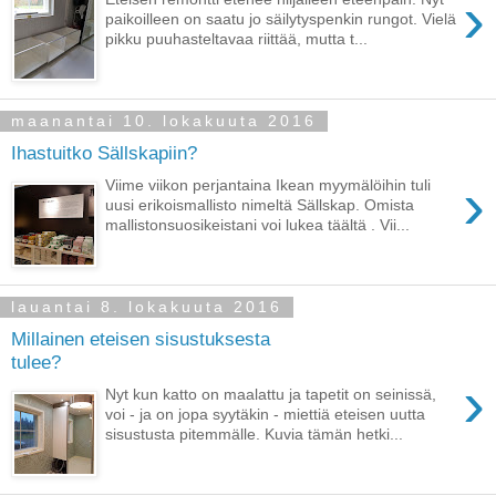
›
paikoilleen on saatu jo säilytyspenkin rungot. Vielä
pikku puuhasteltavaa riittää, mutta t...
maanantai 10. lokakuuta 2016
Ihastuitko Sällskapiin?
›
Viime viikon perjantaina Ikean myymälöihin tuli
uusi erikoismallisto nimeltä Sällskap. Omista
mallistonsuosikeistani voi lukea täältä . Vii...
lauantai 8. lokakuuta 2016
Millainen eteisen sisustuksesta
tulee?
›
Nyt kun katto on maalattu ja tapetit on seinissä,
voi - ja on jopa syytäkin - miettiä eteisen uutta
sisustusta pitemmälle. Kuvia tämän hetki...