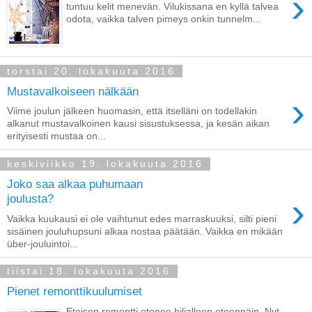
›
tuntuu kelit menevän. Vilukissana en kyllä talvea
odota, vaikka talven pimeys onkin tunnelm...
torstai 20. lokakuuta 2016
Mustavalkoiseen nälkään
›
Viime joulun jälkeen huomasin, että itselläni on todellakin
alkanut mustavalkoinen kausi sisustuksessa, ja kesän aikan
erityisesti mustaa on...
keskiviikko 19. lokakuuta 2016
Joko saa alkaa puhumaan
›
joulusta?
Vaikka kuukausi ei ole vaihtunut edes marraskuuksi, silti pieni
sisäinen jouluhupsuni alkaa nostaa päätään. Vaikka en mikään
über-jouluintoi...
tiistai 18. lokakuuta 2016
Pienet remonttikuulumiset
Eteisen remontti etenee hiljalleen eteenpäin. Nyt