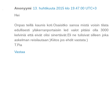
Anonyymi
13. huhtikuuta 2015 klo 19.47.00 UTC+3
Hei
Onpas teillä kaunis koti.Osaisitko sanoa mistä voisin tilata
edullisesti yläkerranportaisiin led valot pitäisi olla 3000
kelviniä että eivät olisi sinertävät.Eli ne tulisivat silleen joka
askelman reisilautaan:)Kiitos jos ehdit vastata:)
T.Pia
Vastaa