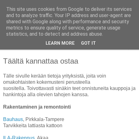
This site uses cookies from Google to deliver its services
Taloja ja Toiveita
and to analyze traffic. Your IP address and user-agent are
shared with Google along with performance and security
metrics to ensure quality of service, generate usage
[ Sisustaa ] [ Remontoi ] [ Tuunaa ] [ Haaveilee ] [ Reissaa ]
statistics, and to detect and address abuse.
LEARN MORE
GOT IT
▼
Täältä kannattaa ostaa
Tälle sivulle kerään tietoja yrityksistä, joita voin
omakohtaisten kokemusteni perusteella
suositella. Toivottavasti sinäkin teet onnistuneita kauppoja ja
hankintoja alla olevien tahojen kanssa.
Rakentaminen ja remontointi
Bauhaus
, Pirkkala-Tampere
Tarvikkeita lattiasta kattoon
ILA-Rakennus
, Akaa