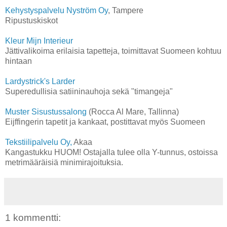
Kehystyspalvelu Nyström Oy
, Tampere
Ripustuskiskot
Kleur Mijn Interieur
Jättivalikoima erilaisia tapetteja, toimittavat Suomeen kohtuu
hintaan
Lardystrick's Larder
Superedullisia satiininauhoja sekä "timangeja"
Muster Sisustussalong
(Rocca Al Mare, Tallinna)
Eijffingerin tapetit ja kankaat, postittavat myös Suomeen
Tekstiilipalvelu Oy,
Akaa
Kangastukku HUOM! Ostajalla tulee olla Y-tunnus, ostoissa
metrimääräisiä minimirajoituksia.
1 kommentti: