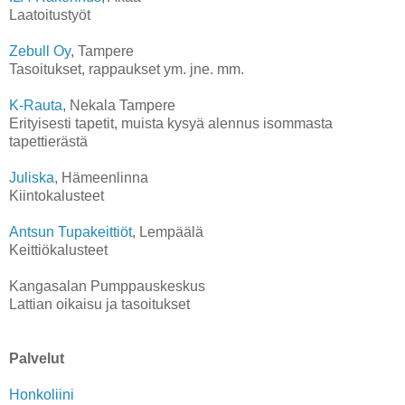
Laatoitustyöt
Zebull Oy
, Tampere
Tasoitukset, rappaukset ym. jne. mm.
K-Rauta
, Nekala Tampere
Erityisesti tapetit, muista kysyä alennus isommasta
tapettierästä
Juliska
, Hämeenlinna
Kiintokalusteet
Antsun Tupakeittiöt
, Lempäälä
Keittiökalusteet
Kangasalan Pumppauskeskus
Lattian oikaisu ja tasoitukset
Palvelut
Honkoliini