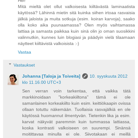
Hei!
Mitä mieltä olet ollut valkoisesta kiiltävästä laminaatista
käytössä? Lähinnä mietin sitä kuinka siihen irtoaa rasvaisia
jälkiä jaloista ja muita sotkuja (esim. koiran karvoja), saako
olla koko aika puunaamassa? Olen myös vaihtamassa
lattiaa ja samasta paikkaa kuin sinä olin jo oman suosikkini
valinnutkin, kunnes luin blogiasi ja päädyin vielä tilaamaan
näytteet kiiltävistä valkoisista :-)
Vastaa
Vastaukset
Johanna [Taloja ja Toiveita]
10. syyskuuta 2012
klo 11.16.00 UTC+3
Sen verran voin tarkentaa, että vaikka tätä
markkinoidaan "korkeakiiltona" tämä ei ole
samanlainen korkeakiilto kuin esim. keittiökaapin ovissa
ollaan totuttu näkemään. Tuollaisia rasvajälkiä en ole
käytössä huomannut ilmentyvän. Tietenkin lika ja esim.
karvat näkyvät paremmin kuin tummassa lattiassa,
koska kontrasti valkoiseen on suurempi. Sinänsä
moitittavaa minulla ei ole. Siivotakaan ei meillä