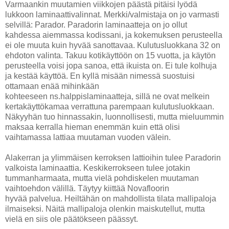
Varmaankin muutamien viikkojen päästä pitäisi lyödä
lukkoon laminaattivalinnat. Merkki/valmistaja on jo varmasti
selvillä: Parador. Paradorin laminaatteja on jo ollut
kahdessa aiemmassa kodissani, ja kokemuksen perusteella
ei ole muuta kuin hyvää sanottavaa. Kulutusluokkana 32 on
ehdoton valinta. Takuu kotikäyttöön on 15 vuotta, ja käytön
perusteella voisi jopa sanoa, että ikuista on. Ei tule kolhuja
ja kestää käyttöä. En kyllä misään nimessä suostuisi
ottamaan enää mihinkään
kohteeseen ns.halppislaminaatteja, sillä ne ovat melkein
kertakäyttökamaa verrattuna parempaan kulutusluokkaan.
Näkyyhän tuo hinnassakin, luonnollisesti, mutta mieluummin
maksaa kerralla hieman enemmän kuin että olisi
vaihtamassa lattiaa muutaman vuoden välein.
Alakerran ja ylimmäisen kerroksen lattioihin tulee Paradorin
valkoista laminaattia. Keskikerrokseen tulee jotakin
tummanharmaata, mutta vielä pohdiskelen muutaman
vaihtoehdon välillä. Täytyy kiittää Novafloorin
hyvää palvelua. Heiltähän on mahdollista tilata mallipaloja
ilmaiseksi. Näitä mallipaloja olenkin maiskutellut, mutta
vielä en siis ole päätökseen päässyt.