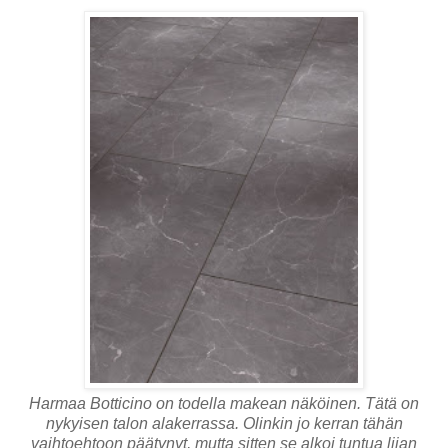
Harmaa Botticino on todella makean näköinen. Tätä on
nykyisen talon alakerrassa. Olinkin jo kerran tähän
vaihtoehtoon päätynyt, mutta sitten se alkoi tuntua liian