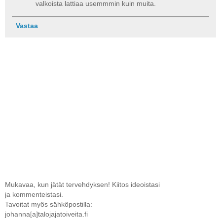
valkoista lattiaa usemmmin kuin muita.
Vastaa
Mukavaa, kun jätät tervehdyksen! Kiitos ideoistasi
ja kommenteistasi.
Tavoitat myös sähköpostilla:
johanna[a]talojajatoiveita.fi