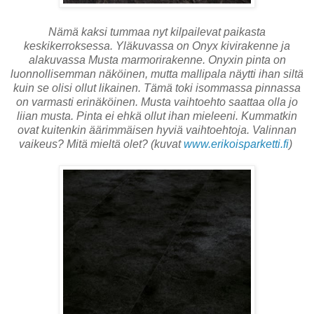
Nämä kaksi tummaa nyt kilpailevat paikasta
keskikerroksessa. Yläkuvassa on Onyx kivirakenne ja
alakuvassa Musta marmorirakenne. Onyxin pinta on
luonnollisemman näköinen, mutta mallipala näytti ihan siltä
kuin se olisi ollut likainen. Tämä toki isommassa pinnassa
on varmasti erinäköinen. Musta vaihtoehto saattaa olla jo
liian musta. Pinta ei ehkä ollut ihan mieleeni. Kummatkin
ovat kuitenkin äärimmäisen hyviä vaihtoehtoja. Valinnan
vaikeus? Mitä mieltä olet? (kuvat
www.erikoisparketti.fi
)