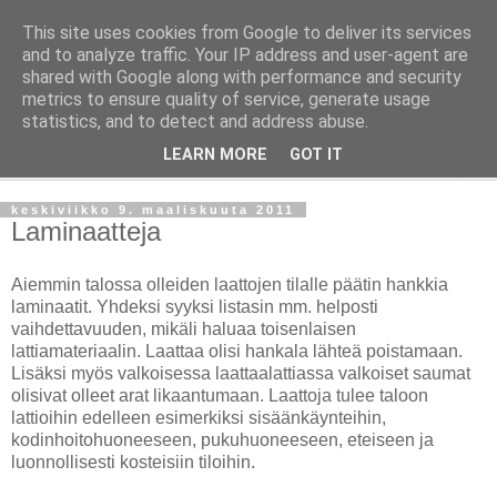
This site uses cookies from Google to deliver its services
Taloja ja Toiveita
and to analyze traffic. Your IP address and user-agent are
shared with Google along with performance and security
metrics to ensure quality of service, generate usage
[ Sisustaa ] [ Remontoi ] [ Tuunaa ] [ Haaveilee ] [ Reissaa ]
statistics, and to detect and address abuse.
LEARN MORE
GOT IT
▼
keskiviikko 9. maaliskuuta 2011
Laminaatteja
Aiemmin talossa olleiden laattojen tilalle päätin hankkia
laminaatit. Yhdeksi syyksi listasin mm. helposti
vaihdettavuuden, mikäli haluaa toisenlaisen
lattiamateriaalin. Laattaa olisi hankala lähteä poistamaan.
Lisäksi myös valkoisessa laattaalattiassa valkoiset saumat
olisivat olleet arat likaantumaan. Laattoja tulee taloon
lattioihin edelleen esimerkiksi sisäänkäynteihin,
kodinhoitohuoneeseen, pukuhuoneeseen, eteiseen ja
luonnollisesti kosteisiin tiloihin.