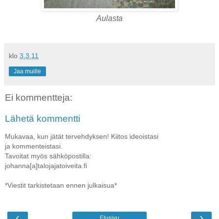
Aulasta
klo
3.3.11
Jaa muille
Ei kommentteja:
Lähetä kommentti
Mukavaa, kun jätät tervehdyksen! Kiitos ideoistasi
ja kommenteistasi.
Tavoitat myös sähköpostilla:
johanna[a]talojajatoiveita.fi
*Viestit tarkistetaan ennen julkaisua*
‹
›
Etusivu