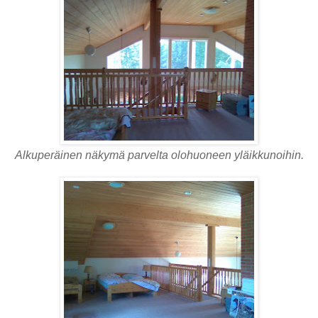
Alkuperäinen näkymä parvelta olohuoneen yläikkunoihin.