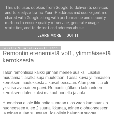
This site uses cookies from Google to deliver its services
Taloja ja Toiveita
and to analyze traffic. Your IP address and user-agent are
shared with Google along with performance and security
metrics to ensure quality of service, generate usage
[ Sisustaa ] [ Remontoi ] [ Tuunaa ] [ Haaveilee ] [ Reissaa ]
statistics, and to detect and address abuse.
LEARN MORE
GOT IT
▼
torstai 3. maaliskuuta 2011
Remontin etenemistä vol1, ylimmäisestä
kerroksesta
Talon remontissa kaikki pinnan menee uusiksi. Lisäksi
muutamia tilaratkaisuja muutetaan. Tässä kuvia ylimmäisen
kerroksen muutoksesta alkuvaiheessaan. Alun perin tila oli
yksi iso avonainen parvi. Remontin jälkeen kolmanteen
kerrokseen tulee kaksi makuuhuonetta ja aula.
Huoneissa ei ole ikkunoita suoraan ulos vaan kumpaankin
huoneeseen tulee 2 suurta ikkunaa, toinen olohuoneeseen
ja toinen aulan suuntaan. Jos olisin halunnut suoraa