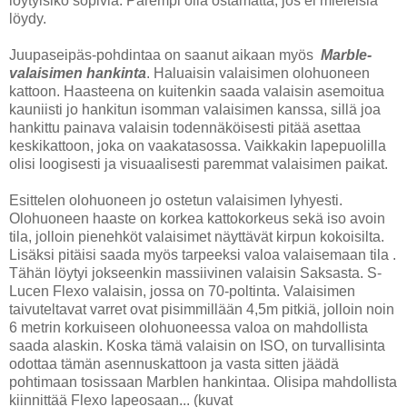
löytyisikö sopivia. Parempi olla ostamatta, jos ei mieleisiä
löydy.
Juupaseipäs-pohdintaa on saanut aikaan myös
Marble-
valaisimen hankinta
. Haluaisin valaisimen olohuoneen
kattoon. Haasteena on kuitenkin saada valaisin asemoitua
kauniisti jo hankitun isomman valaisimen kanssa, sillä joa
hankittu painava valaisin todennäköisesti pitää asettaa
keskikattoon, joka on vaakatasossa. Vaikkakin lapepuolilla
olisi loogisesti ja visuaalisesti paremmat valaisimen paikat.
Esittelen olohuoneen jo ostetun valaisimen lyhyesti.
Olohuoneen haaste on korkea kattokorkeus sekä iso avoin
tila, jolloin pienehköt valaisimet näyttävät kirpun kokoisilta.
Lisäksi pitäisi saada myös tarpeeksi valoa valaisemaan tila .
Tähän löytyi jokseenkin massiivinen valaisin Saksasta. S-
Lucen Flexo valaisin, jossa on 70-poltinta. Valaisimen
taivuteltavat varret ovat pisimmillään 4,5m pitkiä, jolloin noin
6 metrin korkuiseen olohuoneessa valoa on mahdollista
saada alaskin. Koska tämä valaisin on ISO, on turvallisinta
odottaa tämän asennuskattoon ja vasta sitten jäädä
pohtimaan tosissaan Marblen hankintaa. Olisipa mahdollista
kiinnittää Flexo lapeosaan... (kuvat