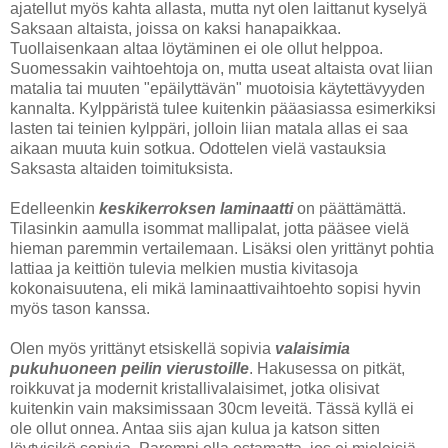
ajatellut myös kahta allasta, mutta nyt olen laittanut kyselyä
Saksaan altaista, joissa on kaksi hanapaikkaa.
Tuollaisenkaan altaa löytäminen ei ole ollut helppoa.
Suomessakin vaihtoehtoja on, mutta useat altaista ovat liian
matalia tai muuten "epäilyttävän" muotoisia käytettävyyden
kannalta. Kylppäristä tulee kuitenkin pääasiassa esimerkiksi
lasten tai teinien kylppäri, jolloin liian matala allas ei saa
aikaan muuta kuin sotkua. Odottelen vielä vastauksia
Saksasta altaiden toimituksista.
Edelleenkin
keskikerroksen laminaatti
on päättämättä.
Tilasinkin aamulla isommat mallipalat, jotta pääsee vielä
hieman paremmin vertailemaan. Lisäksi olen yrittänyt pohtia
lattiaa ja keittiön tulevia melkien mustia kivitasoja
kokonaisuutena, eli mikä laminaattivaihtoehto sopisi hyvin
myös tason kanssa.
Olen myös yrittänyt etsiskellä sopivia
valaisimia
pukuhuoneen peilin vierustoille
. Hakusessa on pitkät,
roikkuvat ja modernit kristallivalaisimet, jotka olisivat
kuitenkin vain maksimissaan 30cm leveitä. Tässä kyllä ei
ole ollut onnea. Antaa siis ajan kulua ja katson sitten