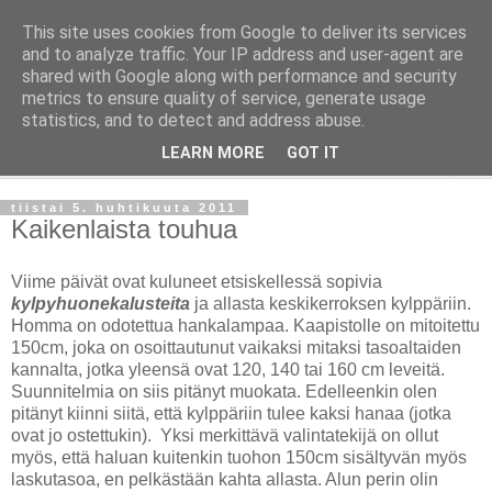
This site uses cookies from Google to deliver its services
Taloja ja Toiveita
and to analyze traffic. Your IP address and user-agent are
shared with Google along with performance and security
metrics to ensure quality of service, generate usage
[ Sisustaa ] [ Remontoi ] [ Tuunaa ] [ Haaveilee ] [ Reissaa ]
statistics, and to detect and address abuse.
LEARN MORE
GOT IT
▼
tiistai 5. huhtikuuta 2011
Kaikenlaista touhua
Viime päivät ovat kuluneet etsiskellessä sopivia
kylpyhuonekalusteita
ja allasta keskikerroksen kylppäriin.
Homma on odotettua hankalampaa. Kaapistolle on mitoitettu
150cm, joka on osoittautunut vaikaksi mitaksi tasoaltaiden
kannalta, jotka yleensä ovat 120, 140 tai 160 cm leveitä.
Suunnitelmia on siis pitänyt muokata. Edelleenkin olen
pitänyt kiinni siitä, että kylppäriin tulee kaksi hanaa (jotka
ovat jo ostettukin). Yksi merkittävä valintatekijä on ollut
myös, että haluan kuitenkin tuohon 150cm sisältyvän myös
laskutasoa, en pelkästään kahta allasta. Alun perin olin