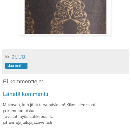
klo
27.4.11
Jaa muille
Ei kommentteja:
Lähetä kommentti
Mukavaa, kun jätät tervehdyksen! Kiitos ideoistasi
ja kommenteistasi.
Tavoitat myös sähköpostilla:
johanna[a]talojajatoiveita.fi