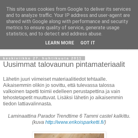
This site uses cookies from Google to deliver its services
Taloja ja Toiveita
and to analyze traffic. Your IP address and user-agent are
shared with Google along with performance and security
metrics to ensure quality of service, generate usage
[ Sisustaa ] [ Remontoi ] [ Tuunaa ] [ Haaveilee ] [ Reissaa ]
statistics, and to detect and address abuse.
LEARN MORE
GOT IT
▼
keskiviikko 27. huhtikuuta 2011
Uusimmat talovaunun pintamateriaalit
Lähetin juuri viimeiset materiaalitiedot tehtaalle.
Aikaisemmin olikin jo sovittu, että tulevassa talossa
valkoinen tapetti toimii edelleen perustapettina ja vain
tehostetapetit muuttuvat. Lisäksi lähetin jo aikaisemmin
tiedon lattiavalinnasta.
Laminaattina Parador Trendtime 6 Tammi castel kalkittu.
(kuva
http://www.erikoisparketti.fi/
)