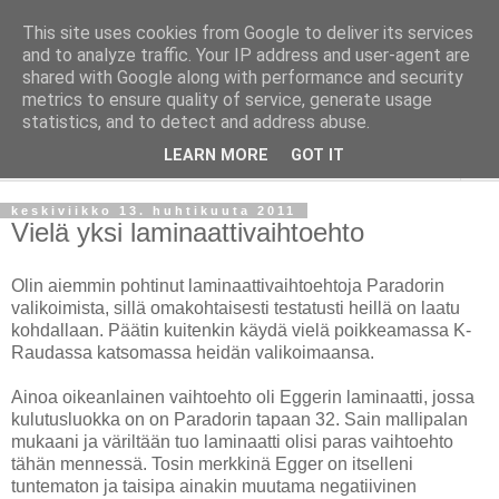
This site uses cookies from Google to deliver its services
Taloja ja Toiveita
and to analyze traffic. Your IP address and user-agent are
shared with Google along with performance and security
metrics to ensure quality of service, generate usage
[ Sisustaa ] [ Remontoi ] [ Tuunaa ] [ Haaveilee ] [ Reissaa ]
statistics, and to detect and address abuse.
LEARN MORE
GOT IT
▼
keskiviikko 13. huhtikuuta 2011
Vielä yksi laminaattivaihtoehto
Olin aiemmin pohtinut laminaattivaihtoehtoja Paradorin
valikoimista, sillä omakohtaisesti testatusti heillä on laatu
kohdallaan. Päätin kuitenkin käydä vielä poikkeamassa K-
Raudassa katsomassa heidän valikoimaansa.
Ainoa oikeanlainen vaihtoehto oli Eggerin laminaatti, jossa
kulutusluokka on on Paradorin tapaan 32. Sain mallipalan
mukaani ja väriltään tuo laminaatti olisi paras vaihtoehto
tähän mennessä. Tosin merkkinä Egger on itselleni
tuntematon ja taisipa ainakin muutama negatiivinen