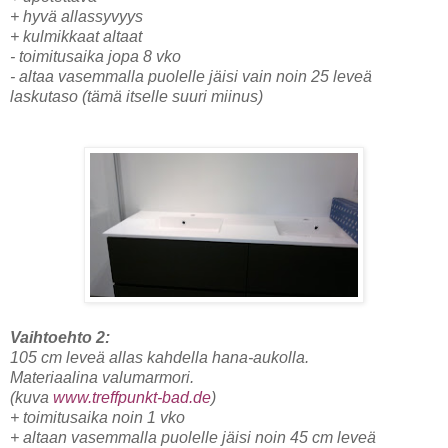
+ hyvä allassyvyys
+ kulmikkaat altaat
- toimitusaika jopa 8 vko
- altaa vasemmalla puolelle jäisi vain noin 25 leveä
laskutaso (tämä itselle suuri miinus)
Vaihtoehto 2:
105 cm leveä allas kahdella hana-aukolla.
Materiaalina valumarmori.
(kuva
www.treffpunkt-bad.de
)
+ toimitusaika noin 1 vko
+ altaan vasemmalla puolelle jäisi noin 45 cm leveä