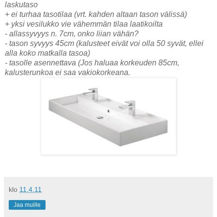
laskutaso
+ ei turhaa tasotilaa (vrt. kahden altaan tason välissä)
+ yksi vesilukko vie vähemmän tilaa laatikoilta
- allassyvyys n. 7cm, onko liian vähän?
- tason syvyys 45cm (kalusteet eivät voi olla 50 syvät, ellei
alla koko matkalla tasoa)
- tasolle asennettava (Jos haluaa korkeuden 85cm,
kalusterunkoa ei saa vakiokorkeana.
klo
11.4.11
Jaa muille