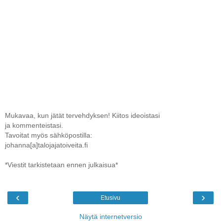
Mukavaa, kun jätät tervehdyksen! Kiitos ideoistasi
ja kommenteistasi.
Tavoitat myös sähköpostilla:
johanna[a]talojajatoiveita.fi
*Viestit tarkistetaan ennen julkaisua*
‹
›
Etusivu
Näytä internetversio