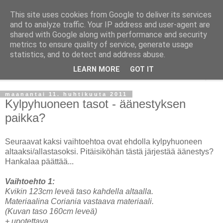
This site uses cookies from Google to deliver its services
Taloja ja Toiveita
and to analyze traffic. Your IP address and user-agent are
shared with Google along with performance and security
metrics to ensure quality of service, generate usage
[ Sisustaa ] [ Remontoi ] [ Tuunaa ] [ Haaveilee ] [ Reissaa ]
statistics, and to detect and address abuse.
LEARN MORE
GOT IT
▼
maanantai 11. huhtikuuta 2011
Kylpyhuoneen tasot - äänestyksen
paikka?
Seuraavat kaksi vaihtoehtoa ovat ehdolla kylpyhuoneen
altaaksi/allastasoksi. Pitäisiköhän tästä järjestää äänestys?
Hankalaa päättää...
Vaihtoehto 1:
Kvikin 123cm leveä taso kahdella altaalla.
Materiaalina Coriania vastaava materiaali.
(Kuvan taso 160cm leveä)
+ upotettava