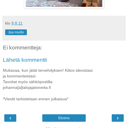
klo
9.8.11
Jaa muille
Ei kommentteja:
Lähetä kommentti
Mukavaa, kun jätät tervehdyksen! Kiitos ideoistasi
ja kommenteistasi.
Tavoitat myös sähköpostilla:
johanna[a]talojajatoiveita.fi
*Viestit tarkistetaan ennen julkaisua*
‹
›
Etusivu