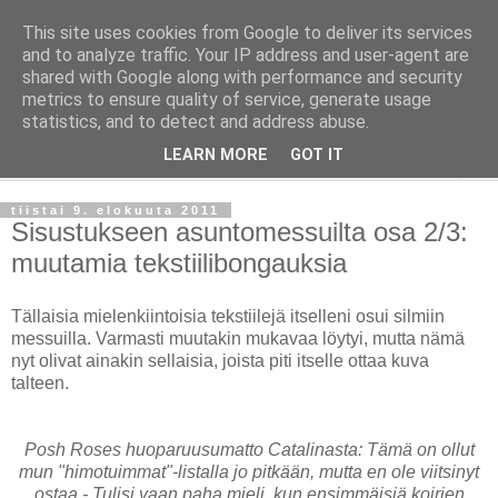
This site uses cookies from Google to deliver its services
Taloja ja Toiveita
and to analyze traffic. Your IP address and user-agent are
shared with Google along with performance and security
metrics to ensure quality of service, generate usage
[ Sisustaa ] [ Remontoi ] [ Tuunaa ] [ Haaveilee ] [ Reissaa ]
statistics, and to detect and address abuse.
LEARN MORE
GOT IT
▼
tiistai 9. elokuuta 2011
Sisustukseen asuntomessuilta osa 2/3:
muutamia tekstiilibongauksia
Tällaisia mielenkiintoisia tekstiilejä itselleni osui silmiin
messuilla. Varmasti muutakin mukavaa löytyi, mutta nämä
nyt olivat ainakin sellaisia, joista piti itselle ottaa kuva
talteen.
Posh Roses huoparuusumatto Catalinasta: Tämä on ollut
mun "himotuimmat"-listalla jo pitkään, mutta en ole viitsinyt
ostaa - Tulisi vaan paha mieli, kun ensimmäisiä koirien