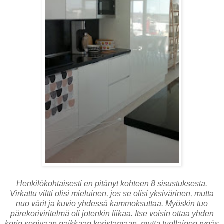
Henkilökohtaisesti en pitänyt kohteen 8 sisustuksesta.
Virkattu viltti olisi mieluinen, jos se olisi yksivärinen, mutta
nuo värit ja kuvio yhdessä kammoksuttaa. Myöskin tuo
pärekoriviritelmä oli jotenkin liikaa. Itse voisin ottaa yhden
korin sopivaan paikkaan koristamaan, mutta tuollainen rypäs