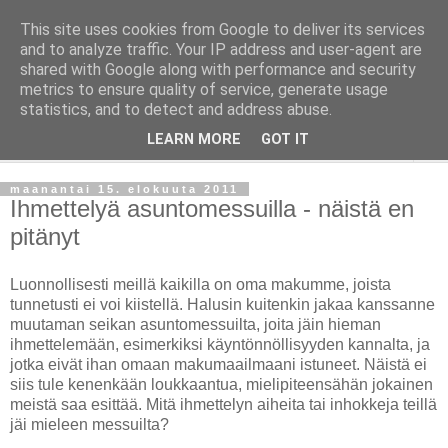
This site uses cookies from Google to deliver its services
Taloja ja Toiveita
and to analyze traffic. Your IP address and user-agent are
shared with Google along with performance and security
metrics to ensure quality of service, generate usage
[ Sisustaa ] [ Remontoi ] [ Tuunaa ] [ Haaveilee ] [ Reissaa ]
statistics, and to detect and address abuse.
LEARN MORE
GOT IT
▼
maanantai 15. elokuuta 2011
Ihmettelyä asuntomessuilla - näistä en
pitänyt
Luonnollisesti meillä kaikilla on oma makumme, joista
tunnetusti ei voi kiistellä. Halusin kuitenkin jakaa kanssanne
muutaman seikan asuntomessuilta, joita jäin hieman
ihmettelemään, esimerkiksi käyntönnöllisyyden kannalta, ja
jotka eivät ihan omaan makumaailmaani istuneet. Näistä ei
siis tule kenenkään loukkaantua, mielipiteensähän jokainen
meistä saa esittää. Mitä ihmettelyn aiheita tai inhokkeja teillä
jäi mieleen messuilta?