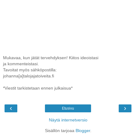
Mukavaa, kun jätät tervehdyksen! Kiitos ideoistasi
ja kommenteistasi.
Tavoitat myös sähköpostilla:
johanna[a]talojajatoiveita.fi
*Viestit tarkistetaan ennen julkaisua*
‹
›
Etusivu
Näytä internetversio
Sisällön tarjoaa
Blogger
.