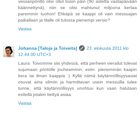
vessanpönttö olisi ollut toisin päin (90 astetta vastapäivään
käännettynä), niin se olisi mahtunut miljoona kertaa
paremmin tuohon! Ehkäpä se kaappi oli vain messuajan
paikallaan ja tilalle oli tulossa pienempi versio?
Vastaa
Johanna [Taloja ja Toiveita]
23. elokuuta 2011 klo
12.44.00 UTC+3
Laura: Toivomme siis yhdessä, että perheen vierailut tulevat
sujumaan pöntölle jouheammin, esim. pienemmän kaapin
kera tai ilman kaappia :) Kyllä nämä käytännöllisyysasiat
osuvat aina silmiin ja harmittavan usein messuilla tulee
tunne, että käytännöllisyys unohtuu kun vaan halutaan
esitellä jotakin tiettyä asiaa.
Vastaa