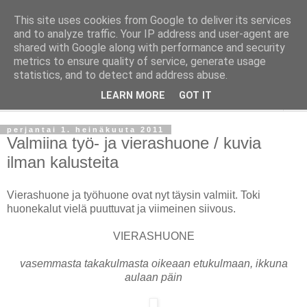
This site uses cookies from Google to deliver its services
Taloja ja Toiveita
and to analyze traffic. Your IP address and user-agent are
shared with Google along with performance and security
metrics to ensure quality of service, generate usage
[ Sisustaa ] [ Remontoi ] [ Tuunaa ] [ Haaveilee ] [ Reissaa ]
statistics, and to detect and address abuse.
LEARN MORE
GOT IT
▼
perjantai 1. heinäkuuta 2011
Valmiina työ- ja vierashuone / kuvia
ilman kalusteita
Vierashuone ja työhuone ovat nyt täysin valmiit. Toki
huonekalut vielä puuttuvat ja viimeinen siivous.
VIERASHUONE
vasemmasta takakulmasta oikeaan etukulmaan, ikkuna
aulaan päin