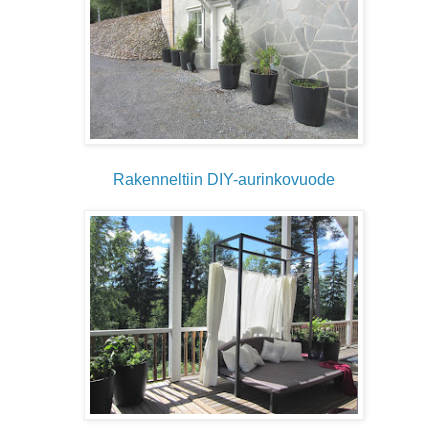
Rakenneltiin DIY-aurinkovuode