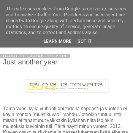
This site uses cookies from Google to deliver its services
Taloja ja Toiveita
and to analyze traffic. Your IP address and user-agent are
shared with Google along with performance and security
metrics to ensure quality of service, generate usage
[ Sisustaa ] [ Remontoi ] [ Tuunaa ] [ Haaveilee ] [ Reissaa ]
statistics, and to detect and address abuse.
LEARN MORE
GOT IT
▼
tiistai 31. joulukuuta 2013
Just another year
Tämä vuosi kyllä viuhahti ohi todella nopeasti ja vuoteen ei
kovin montaa "muistikuvaa" mahdu. Jotenkin tuntuu, että
mitään ei tapahtunut vaikkakin kyllähän niitä isojakin
muutoksia kuvioihin tuli. Tältä näytti minun vuoteni 2013.
Kuvien otsikoita klikkamalla pääset lukemaan lisää aiheista.