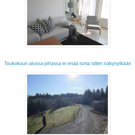
Toukokuun alussa pihassa ei enää lunta sitten näkynytkään