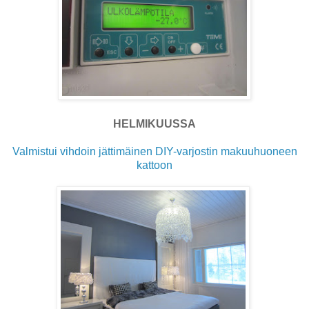
HELMIKUUSSA
Valmistui vihdoin jättimäinen DIY-varjostin makuuhuoneen
kattoon