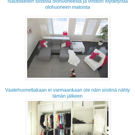
Nautiskeltiin siististä olohuoneesta ja vihdoin löydetyistä
olohuoneen matoista
Vaatehuonettakaan ei varmaankaan ole näin siistinä nähty
tämän jälkeen