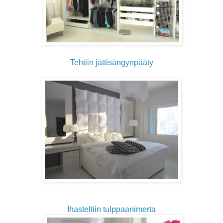
Tehtiin jättisängynpääty
Ihasteltiin tulppaanimerta