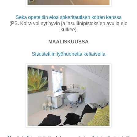
Sekä opeteltiin eloa sokeritautisen koiran kanssa
(PS. Koira voi nyt hyvin ja insuliinipistoksien avulla elo
kulkee)
MAALISKUUSSA
Sisusteltiin työhuonetta keltaisella