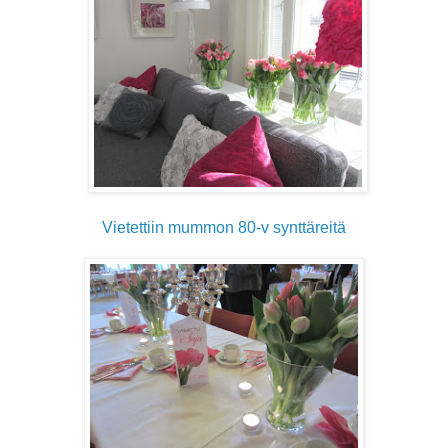
Vietettiin mummon 80-v synttäreitä