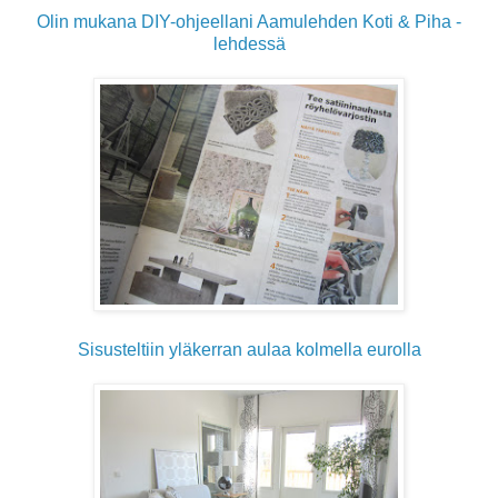
Olin mukana DIY-ohjeellani Aamulehden Koti & Piha -
lehdessä
Sisusteltiin yläkerran aulaa kolmella eurolla