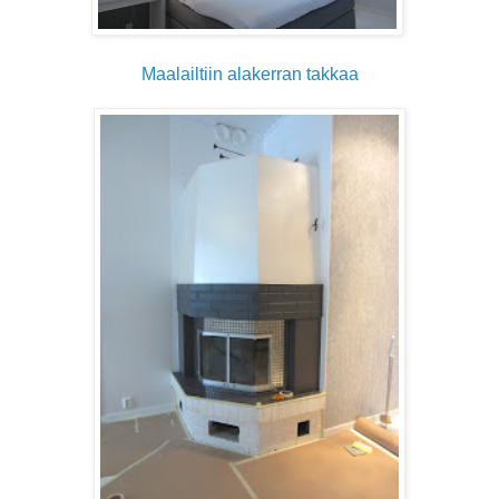
Maalailtiin alakerran takkaa