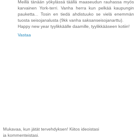
Meillä tänään yökylässä täällä maaseudun rauhassa myös
karvainen York-terri. Vanha herra kun pelkää kaupungin
pauketta... Tosin en tiedä ahdistuuko se vielä enemmän
tuosta seisojanalusta (9kk vanha saksanseisojanarttu).
Happy new year tyylikkäälle daamille, tyylikkääseen kotiin!
Vastaa
Mukavaa, kun jätät tervehdyksen! Kiitos ideoistasi
ja kommenteistasi.