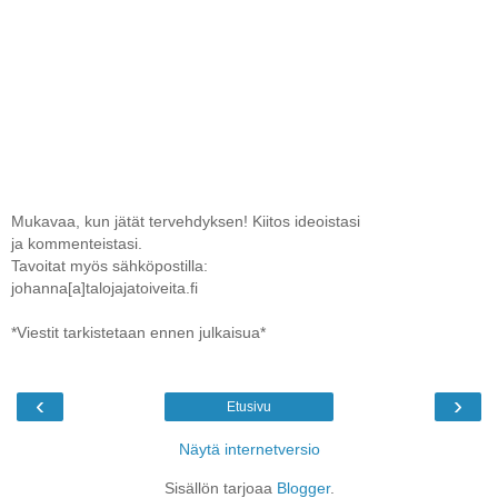
Mukavaa, kun jätät tervehdyksen! Kiitos ideoistasi
ja kommenteistasi.
Tavoitat myös sähköpostilla:
johanna[a]talojajatoiveita.fi
*Viestit tarkistetaan ennen julkaisua*
‹
›
Etusivu
Näytä internetversio
Sisällön tarjoaa
Blogger
.