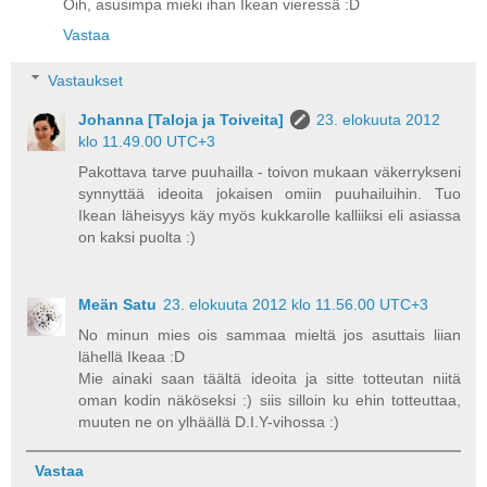
Oih, asusimpa mieki ihan Ikean vieressä :D
Vastaa
Vastaukset
Johanna [Taloja ja Toiveita]
23. elokuuta 2012
klo 11.49.00 UTC+3
Pakottava tarve puuhailla - toivon mukaan väkerrykseni
synnyttää ideoita jokaisen omiin puuhailuihin. Tuo
Ikean läheisyys käy myös kukkarolle kalliiksi eli asiassa
on kaksi puolta :)
Meän Satu
23. elokuuta 2012 klo 11.56.00 UTC+3
No minun mies ois sammaa mieltä jos asuttais liian
lähellä Ikeaa :D
Mie ainaki saan täältä ideoita ja sitte totteutan niitä
oman kodin näköseksi :) siis silloin ku ehin totteuttaa,
muuten ne on ylhäällä D.I.Y-vihossa :)
Vastaa