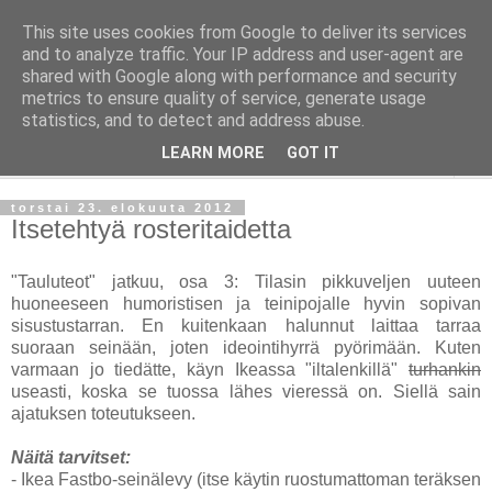
This site uses cookies from Google to deliver its services
Taloja ja Toiveita
and to analyze traffic. Your IP address and user-agent are
shared with Google along with performance and security
metrics to ensure quality of service, generate usage
[ Sisustaa ] [ Remontoi ] [ Tuunaa ] [ Haaveilee ] [ Reissaa ]
statistics, and to detect and address abuse.
LEARN MORE
GOT IT
▼
torstai 23. elokuuta 2012
Itsetehtyä rosteritaidetta
"Tauluteot" jatkuu, osa 3: Tilasin pikkuveljen uuteen
huoneeseen humoristisen ja teinipojalle hyvin sopivan
sisustustarran. En kuitenkaan halunnut laittaa tarraa
suoraan seinään, joten ideointihyrrä pyörimään. Kuten
varmaan jo tiedätte, käyn Ikeassa "iltalenkillä"
turhankin
useasti, koska se tuossa lähes vieressä on. Siellä sain
ajatuksen toteutukseen.
Näitä tarvitset:
- Ikea Fastbo-seinälevy (itse käytin ruostumattoman teräksen