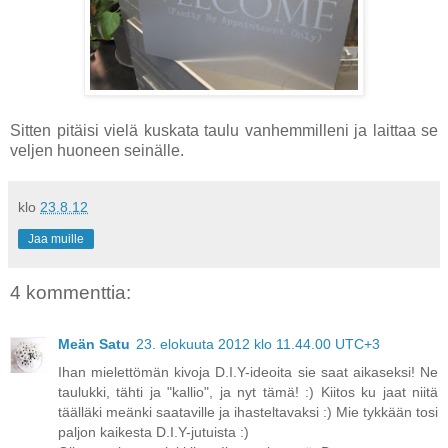
Sitten pitäisi vielä kuskata taulu vanhemmilleni ja laittaa se
veljen huoneen seinälle.
klo
23.8.12
Jaa muille
4 kommenttia:
Meän Satu
23. elokuuta 2012 klo 11.44.00 UTC+3
Ihan mielettömän kivoja D.I.Y-ideoita sie saat aikaseksi! Ne
taulukki, tähti ja "kallio", ja nyt tämä! :) Kiitos ku jaat niitä
täälläki meänki saataville ja ihasteltavaksi :) Mie tykkään tosi
paljon kaikesta D.I.Y-jutuista :)