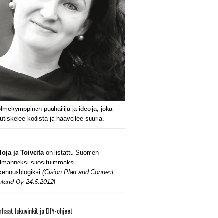
lmekymppinen puuhailija ja ideoija, joka
utiskelee kodista ja haaveilee suuria.
loja ja Toiveita
on listattu Suomen
lmanneksi suosituimmaksi
kennusblogiksi
(Cision Plan and Connect
nland Oy 24.5.2012)
rhaat lukuvinkit ja DIY-ohjeet