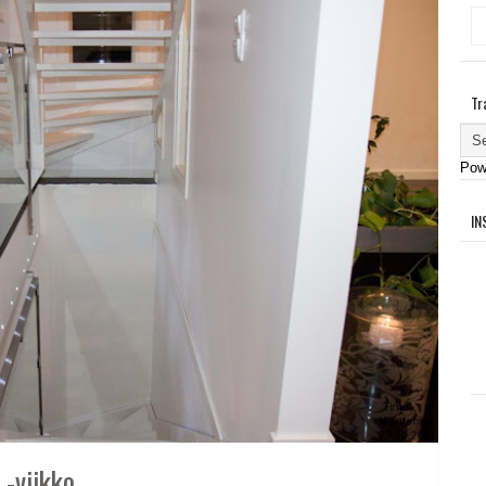
Tr
Pow
IN
 -viikko