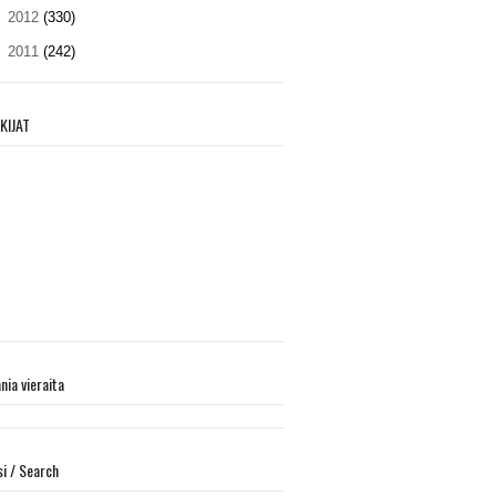
►
2012
(330)
►
2011
(242)
KIJAT
ania vieraita
si / Search