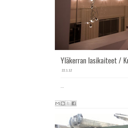
Yläkerran lasikaiteet / K
22.1.12
...