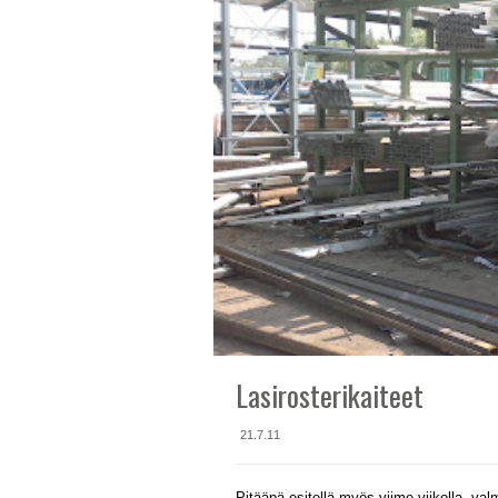
Lasirosterikaiteet
21.7.11
Pitääpä esitellä myös viime viikolla valmi