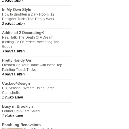
1 päivä sitten
In My Own Style
How to Brighten a Dark Room: 12
Designer Tricks That Really Work
2 päivää sitten
Addicted 2 Decorating®
Real Talk: The Death Of A Dream
(Letting Go Of Perfect, Accepting The
Good)
3 päivää sitten
Pretty Handy Girl
Freshen Up Your Home with these Top
Painting Tips & Tricks
4 päivää sitten
Cuckoo4Design
DIY Seashell Wreath Using Large
Clamshells
1 viikko sitten
Busy in Brooklyn
Fennel Fig & Feta Salad
1 viikko sitten
Rambling Renovators