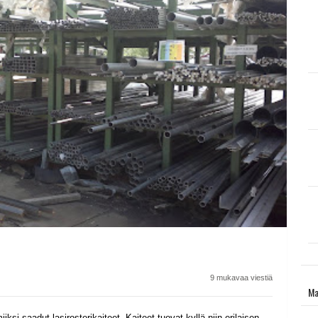
9 mukavaa viestiä
Ma
iksi saadut lasirosterikaiteet. Kaiteet tuovat kyllä niin erilaisen