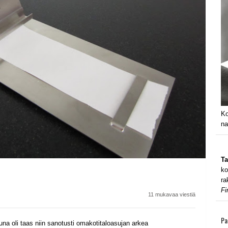
Ko
na
Ta
ko
ra
Fi
11 mukavaa viestiä
Pa
una oli taas niin sanotusti omakotitaloasujan arkea