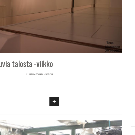
uvia talosta -viikko
0 mukavaa viestiä
+