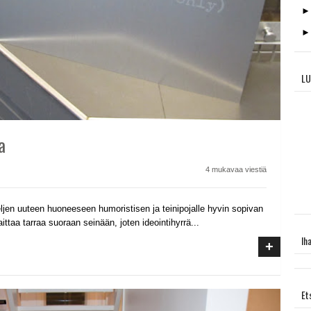
LU
a
4 mukavaa viestiä
eljen uuteen huoneeseen humoristisen ja teinipojalle hyvin sopivan
ittaa tarraa suoraan seinään, joten ideointihyrrä...
Ih
+
Et