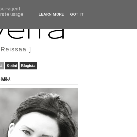
user-agent
erate usage
LEARN MORE
GOT IT
veita
 Reissaa ]
nä
Kotini
Blogista
HANNA