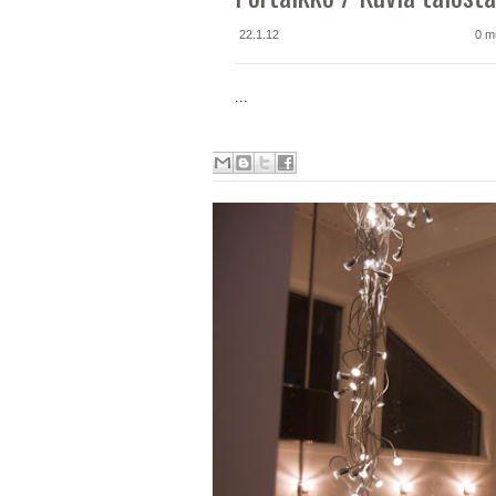
22.1.12
0 m
...