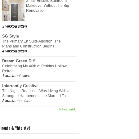
Small Ensuite Bathroom
Makeover Without the Big
Renovation
3 viikkoa sitten
SG Style
The Primary En Suite Addition: The
Plans and Construction Begins
4 viikkoa sitten
Dream Green DIY
Celebrating My 40th At Perkins Hollow
Retreat
1 kuukausi sitten
Infarrantly Creative
The Night I Realised I Was Living With a
Stranger I Happened to be Married To
2 kuukautta sitten
Näytä kaikki
inonta & Yhteistyö