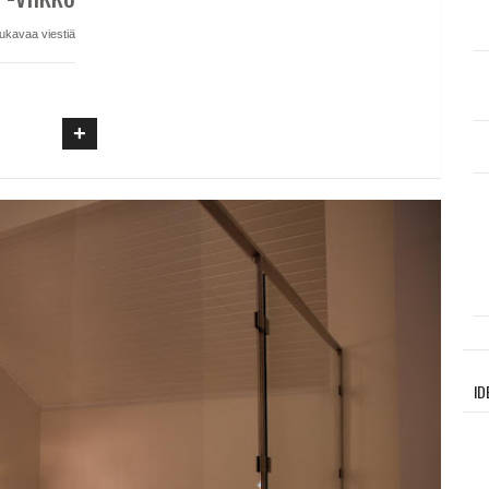
ukavaa viestiä
+
ID