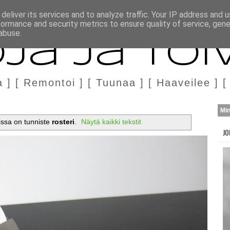
H
MARKKINOINTI & YHTEISTYÖ
deliver its services and to analyze traffic. Your IP address and 
formance and security metrics to ensure quality of service, gen
abuse.
ja ja Toi
a ] [ Remontoi ] [ Tuunaa ] [ Haaveilee ] [
Mi
oissa on tunniste
rosteri
.
Näytä kaikki tekstit
JO