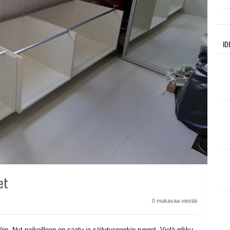
ID
et
0 mukavaa viestiä
äin. Nyt paikoilleen on saatu jo säilytyspenkin rungot. Vielä pikku