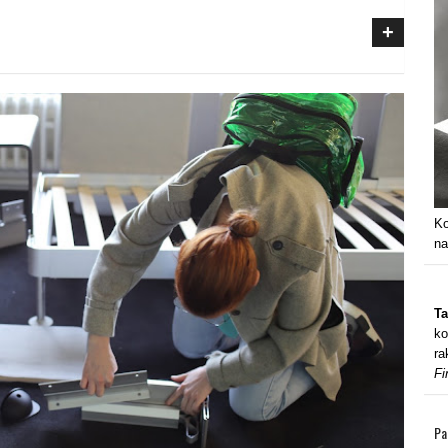
+
Ko
na
Ta
ko
ra
Fi
Pa