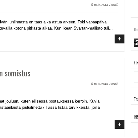
0 mukavaa viestiä
ivän juhlinnasta on taas aika astua arkeen. Toki vapaapäivä
vailla kotona pitkästä aikaa. Kun Ikean Svärtan-mallisto tuli...
Ih
+
Et
an somistus
0 mukavaa viestiä
Tr
nat jouluun, kuten eilisessä postauksessa kerroin. Kuvia
taanlaista jouluilmettä? Tässä listaa tarvikkeista, joilla
IN
+