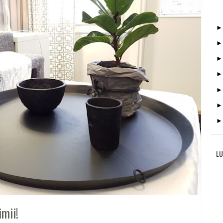
LU
imii!