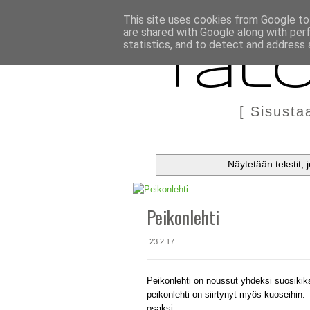
BLOGI
TÄÄLTÄ KANNATTAA OSTAA
DIY IN ENGLIS
This site uses cookies from Google to 
are shared with Google along with per
statistics, and to detect and address 
Talo
[ Sisusta
Näytetään tekstit, 
Peikonlehti
23.2.17
Peikonlehti on noussut yhdeksi suosikiks
peikonlehti on siirtynyt myös kuoseihin.
osaksi...