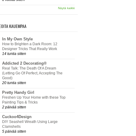
Näytä kaikki
EOITA KAUEMPAA
In My Own Style
How to Brighten a Dark Room: 12
Designer Tricks That Really Work
14 tuntia sitten
Addicted 2 Decorating®
Real Talk: The Death Of A Dream
(Letting Go Of Perfect, Accepting The
Good)
20 tuntia sitten
Pretty Handy Girl
Freshen Up Your Home with these Top
Painting Tips & Tricks
2 päivää sitten
Cuckoo4Design
DIY Seashell Wreath Using Large
Clamshells
5 päivää sitten