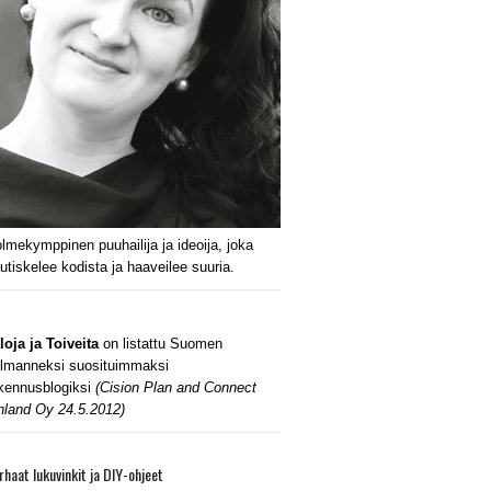
lmekymppinen puuhailija ja ideoija, joka
utiskelee kodista ja haaveilee suuria.
loja ja Toiveita
on listattu Suomen
lmanneksi suosituimmaksi
kennusblogiksi
(Cision Plan and Connect
nland Oy 24.5.2012)
rhaat lukuvinkit ja DIY-ohjeet