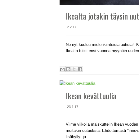
Ikealta jotakin täysin uu
2.2.17
No nyt kuuluu mielenkiintoisia uutisia! 
Ikealta tulisi ensi vuonna myyntiin uudenl
Ikean kevättuulia
23.1.17
Viime viikolla maiskuttelin Ikean vuode
muitakin uutuuksia. Ehdottomasti "innov
lisähyllyt ja...