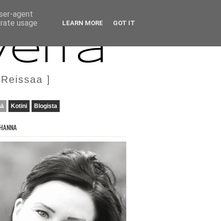
user-agent
erate usage
LEARN MORE
GOT IT
veita
 Reissaa ]
nä
Kotini
Blogista
HANNA