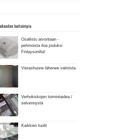
ukauden luetuimpia
Osallistu arvontaan -
pehmoista iloa jouluksi
Finlaysonilta!
Vierashuone lähenee valmista
Verhokiskojen toimintaidea /
selvennystä
Kaikkien tuolit