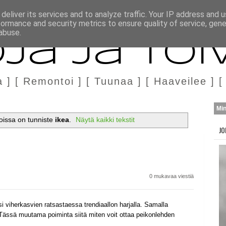
H
MARKKINOINTI & YHTEISTYÖ
deliver its services and to analyze traffic. Your IP address and 
formance and security metrics to ensure quality of service, gen
abuse.
ja ja Toi
a ] [ Remontoi ] [ Tuunaa ] [ Haaveilee ] [
Mi
joissa on tunniste
ikea
.
Näytä kaikki tekstit
JO
0 mukavaa viestiä
i viherkasvien ratsastaessa trendiaallon harjalla. Samalla
 Tässä muutama poiminta siitä miten voit ottaa peikonlehden