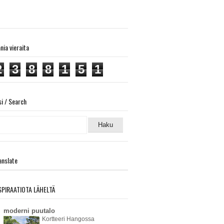
ania vieraita
2
3
8
8
1
5
1
si / Search
anslate
SPIRAATIOTA LÄHELTÄ
moderni puutalo
Kortteeri Hangossa