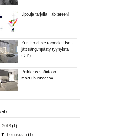
Lippuja tarjolla Habitareen!
Kun iso ei ole tarpeeksi iso -
jättisängynpääty tyynyistä
(DIY)
Poikkeus sääntöön
makuuhuoneessa
kisto
▼
2018
(1)
▼
heinäkuuta
(1)