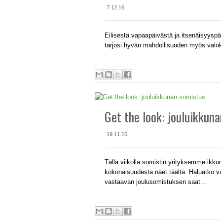
7.12.16
Eilisestä vapaapäivästä ja itsenäisyyspä
tarjosi hyvän mahdollisuuden myös valoku
Get the look: jouluikkun
19.11.16
Tällä viikolla somistin yrityksemme ikku
kokonaisuudesta näet täältä. Haluatko vas
vastaavan joulusomistuksen saat...