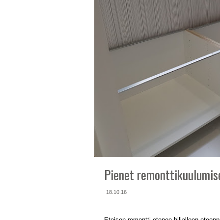
Pienet remonttikuulumis
18.10.16
Eteisen remontti etenee hiljalleen eteenp