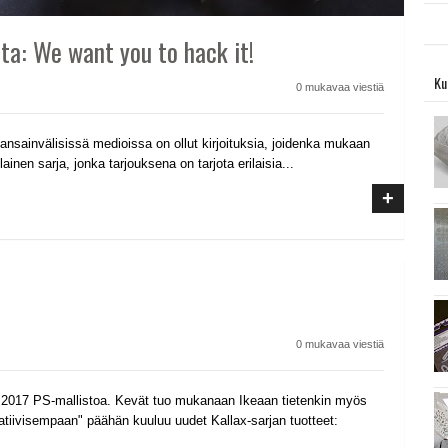
tta: We want you to hack it!
Ku
0 mukavaa viestiä
Kansainvälisissä medioissa on ollut kirjoituksia, joidenka mukaan
ainen sarja, jonka tarjouksena on tarjota erilaisia...
+
0 mukavaa viestiä
n 2017 PS-mallistoa. Kevät tuo mukanaan Ikeaan tietenkin myös
atiivisempaan" päähän kuuluu uudet Kallax-sarjan tuotteet: