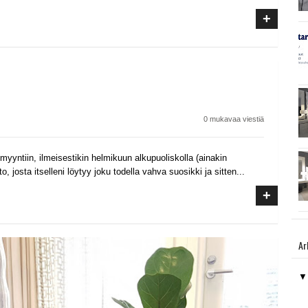
+
0 mukavaa viestiä
myyntiin, ilmeisestikin helmikuun alkupuoliskolla (ainakin
, josta itselleni löytyy joku todella vahva suosikki ja sitten...
+
Ar