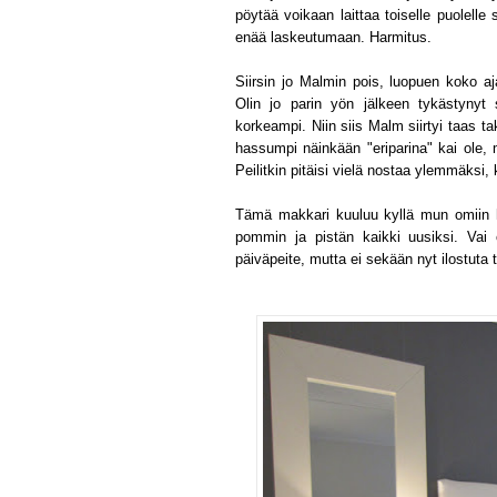
pöytää voikaan laittaa toiselle puolelle 
enää laskeutumaan. Harmitus.
Siirsin jo Malmin pois, luopuen koko aj
Olin jo parin yön jälkeen tykästynyt
korkeampi. Niin siis Malm siirtyi taas tak
hassumpi näinkään "eriparina" kai ole, mu
Peilitkin pitäisi vielä nostaa ylemmäksi,
Tämä makkari kuuluu kyllä mun omiin he
pommin ja pistän kaikki uusiksi. Vai o
päiväpeite, mutta ei sekään nyt ilostuta 