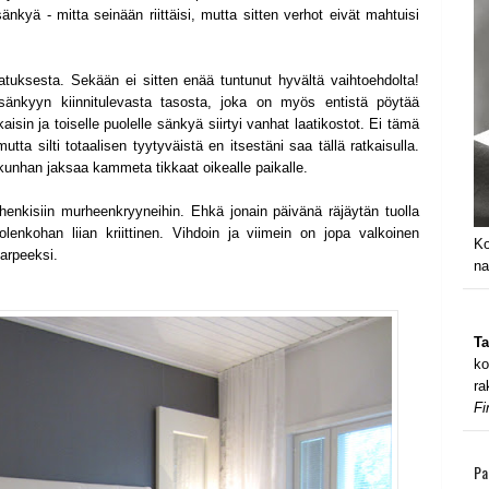
sänkyä - mitta seinään riittäisi, mutta sitten verhot eivät mahtuisi
atuksesta. Sekään ei sitten enää tuntunut hyvältä vaihtoehdolta!
 sänkyyn kiinnitulevasta tasosta, joka on myös entistä pöytää
aisin ja toiselle puolelle sänkyä siirtyi vanhat laatikostot. Ei tämä
tta silti totaalisen tyytyväistä en itsestäni saa tällä ratkaisulla.
 kunhan jaksaa kammeta tikkaat oikealle paikalle.
nkisiin murheenkryyneihin. Ehkä jonain päivänä räjäytän tuolla
lenkohan liian kriittinen. Vihdoin ja viimein on jopa valkoinen
Ko
tarpeeksi.
na
Ta
ko
ra
Fi
Pa