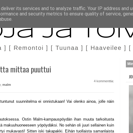
H
MARKKINOINTI & YHTEISTYÖ
deliver its services and to analyze traffic. Your IP address and 
formance and security metrics to ensure quality of service, gen
abuse.
ja ja Toi
a ] [ Remontoi ] [ Tuunaa ] [ Haaveilee ] [
Mi
ta mittaa puuttui
JO
4 kommenttia:
e
,
malm
a tuntunut suunnitelma ei onnistukaan! Vai olenko ainoa, jolle näin
uutoksessa. Ostin Malm-kampauspöydän ihan muuta tarkoitusta
 sitä makuuhuoneeseen yöpöydäksi. No sehän oli juuri sellainen kuin
löytyi mukavasti! Sitten iski takapakki. Eihän tuollaista samanlaista