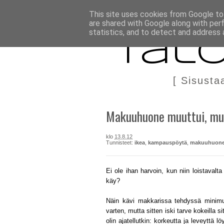
BLOGI
TÄÄLTÄ KANNATTAA OSTAA
DIY IN ENGLIS
This site uses cookies from Google to 
are shared with Google along with per
statistics, and to detect and address 
Talo
[ Sisusta
Makuuhuone muuttui, mut
klo
13.8.12
Tunnisteet:
ikea
,
kampauspöytä
,
makuuhuon
Ei ole ihan harvoin, kun niin loistavalt
käy?
Näin kävi makkarissa tehdyssä minim
varten, mutta sitten iski tarve kokeilla
olin ajatellutkin: korkeutta ja leveyttä 