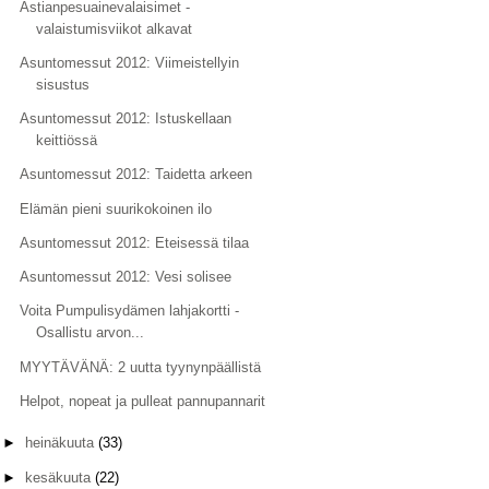
Astianpesuainevalaisimet -
valaistumisviikot alkavat
Asuntomessut 2012: Viimeistellyin
sisustus
Asuntomessut 2012: Istuskellaan
keittiössä
Asuntomessut 2012: Taidetta arkeen
Elämän pieni suurikokoinen ilo
Asuntomessut 2012: Eteisessä tilaa
Asuntomessut 2012: Vesi solisee
Voita Pumpulisydämen lahjakortti -
Osallistu arvon...
MYYTÄVÄNÄ: 2 uutta tyynynpäällistä
Helpot, nopeat ja pulleat pannupannarit
►
heinäkuuta
(33)
►
kesäkuuta
(22)