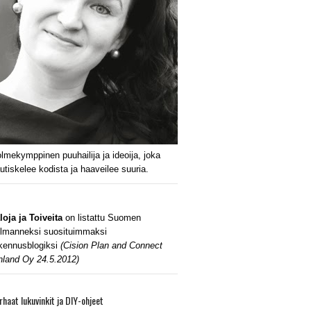
lmekymppinen puuhailija ja ideoija, joka
utiskelee kodista ja haaveilee suuria.
loja ja Toiveita
on listattu Suomen
lmanneksi suosituimmaksi
kennusblogiksi
(Cision Plan and Connect
nland Oy 24.5.2012)
rhaat lukuvinkit ja DIY-ohjeet