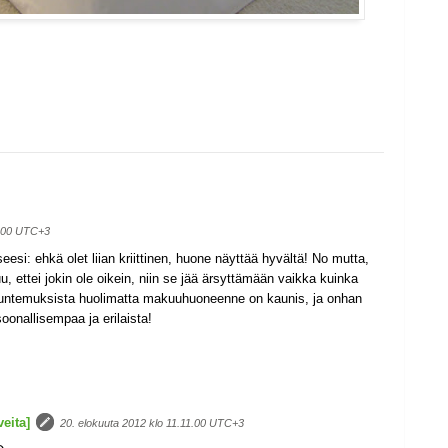
7.00 UTC+3
i: ehkä olet liian kriittinen, huone näyttää hyvältä! No mutta,
u, ettei jokin ole oikein, niin se jää ärsyttämään vaikka kuinka
 tuntemuksista huolimatta makuuhuoneenne on kaunis, ja onhan
onallisempaa ja erilaista!
eita]
20. elokuuta 2012 klo 11.11.00 UTC+3