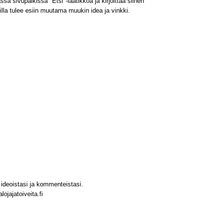
sa sivupalkissa "Etsi"-laatikkoa ja kirjoittaa siihen
la tulee esiin muutama muukin idea ja vinkki.
ideoistasi ja kommenteistasi.
ojajatoiveita.fi