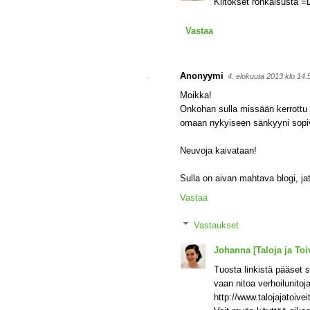
Kiitokset rohkaisusta =
Vastaa
Anonyymi
4. elokuuta 2013 klo 14
Moikka!
Onkohan sulla missään kerrottu 
omaan nykyiseen sänkyyni sopiva
Neuvoja kaivataan!
Sulla on aivan mahtava blogi, ja
Vastaa
Vastaukset
Johanna [Taloja ja Toiv
Tuosta linkistä pääset 
vaan nitoa verhoilunitoj
http://www.talojajatoive