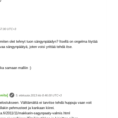
D
.57.00 UTC+3
miten olet tehnyt tuon sängynpäädyn? Itsellä on ongelma löytää
a sängynpäätyä, joten voisi yrittää tehdä itse.
tka samaan malliin :)
eita]
5. elokuuta 2013 klo 8.46.00 UTC+3
selostukseen. Välttämättä ei tarvitse tehdä huppuja vaan voit
allakin pehmusteet ja kankaan kiinni.
ita.fi/2011/11/makkarin-sagynpaaty-valmis.html