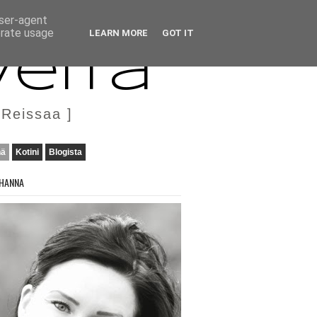
user-agent
erate usage
LEARN MORE
GOT IT
veita
 Reissaa ]
nä
Kotini
Blogista
HANNA