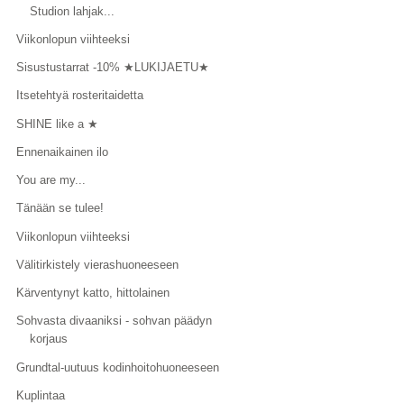
Studion lahjak...
Viikonlopun viihteeksi
Sisustustarrat -10% ★LUKIJAETU★
Itsetehtyä rosteritaidetta
SHINE like a ★
Ennenaikainen ilo
You are my...
Tänään se tulee!
Viikonlopun viihteeksi
Välitirkistely vierashuoneeseen
Kärventynyt katto, hittolainen
Sohvasta divaaniksi - sohvan päädyn
korjaus
Grundtal-uutuus kodinhoitohuoneeseen
Kuplintaa