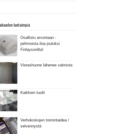
ukauden luetuimpia
Osallistu arvontaan -
pehmoista iloa jouluksi
Finlaysonilta!
Vierashuone lähenee valmista
Kaikkien tuolit
Verhokiskojen toimintaidea /
selvennystä