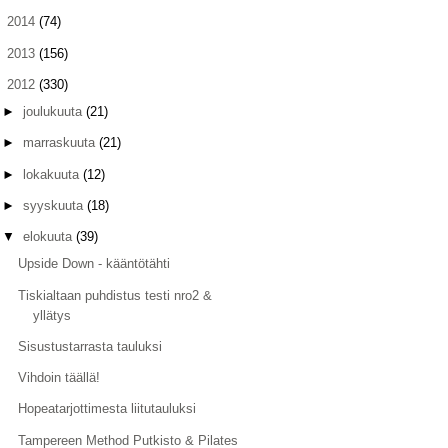
►
2014
(74)
►
2013
(156)
▼
2012
(330)
►
joulukuuta
(21)
►
marraskuuta
(21)
►
lokakuuta
(12)
►
syyskuuta
(18)
▼
elokuuta
(39)
Upside Down - kääntötähti
Tiskialtaan puhdistus testi nro2 &
yllätys
Sisustustarrasta tauluksi
Vihdoin täällä!
Hopeatarjottimesta liitutauluksi
Tampereen Method Putkisto & Pilates