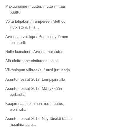
Makuuhuone muuttui, mutta mittaa
puuttui
Voita lahjakortti Tampereen Method
Putkisto & Pila...
Arvonnan voittaja / Pumpulisydämen
lahjakortti
Nalle kainaloon: Arvontamuistutus
Älä aloita tapetointiuraasi näin!
Viikonlopun viihteeksi / uusi juttusarja
Asuntomessut 2012: Lempipinnalla
Asuntomessut 2012: Mä tykkään
portaista!
Kaapin naamioiminen: iso muutos,
pieni raha
Asuntomessut 2012: Näyttäisikö täältä
maailma pare...