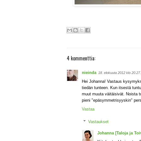
4 kommenttia:
nieinda
18. elokuuta 2012 klo 20.2
Hei Johanna! Vastaus kysymyksees
tiedän tunteen. Kun itsestä tuntu
muut muuta väitäisivät. Noista
pieni "epäsymmetrisyyskin" perso
Vastaa
Vastaukset
Johanna [Taloja ja Toiv