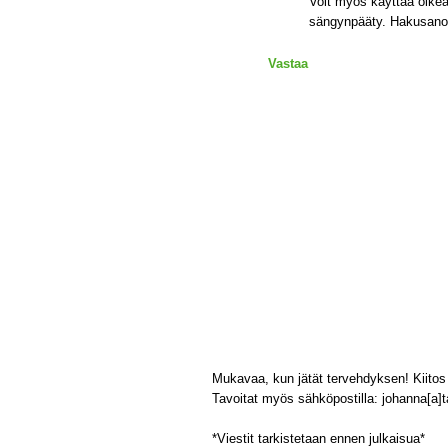
Voit myös käyttää oikeas
sängynpääty. Hakusanoil
Vastaa
Mukavaa, kun jätät tervehdyksen! Kiitos 
Tavoitat myös sähköpostilla: johanna[a]tal
*Viestit tarkistetaan ennen julkaisua*