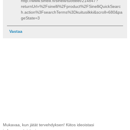
http://www.sinelli.fi/sinelli/tuotteet/214847?
returnUrl=%2Fsinelli%2Fproduct%2FSinelliQuickSearc
h.action%3FsearchTerms%3Dkuitusilkki&scroll=680&pa
geState=3
Vastaa
Mukavaa, kun jätät tervehdyksen! Kiitos ideoistasi