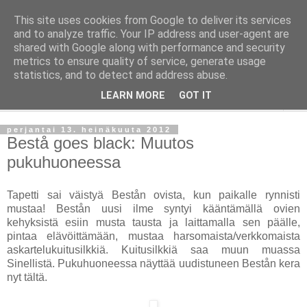
This site uses cookies from Google to deliver its services
Taloja ja Toiveita
and to analyze traffic. Your IP address and user-agent are
shared with Google along with performance and security
metrics to ensure quality of service, generate usage
[ Sisustaa ] [ Remontoi ] [ Tuunaa ] [ Haaveilee ] [ Reissaa ]
statistics, and to detect and address abuse.
LEARN MORE
GOT IT
▼
perjantai 13. heinäkuuta 2012
Bestå goes black: Muutos
pukuhuoneessa
Tapetti sai väistyä Bestån ovista, kun paikalle rynnisti
mustaa! Bestån uusi ilme syntyi kääntämällä ovien
kehyksistä esiin musta tausta ja laittamalla sen päälle,
pintaa elävöittämään, mustaa harsomaista/verkkomaista
askartelukuitusilkkiä. Kuitusilkkiä saa muun muassa
Sinellistä. Pukuhuoneessa näyttää uudistuneen Bestån kera
nyt tältä.