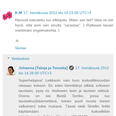
K-M
17. heinäkuuta 2012 klo 14.23.00 UTC+3
Hienosti toteutettu tuo silkkijuttu. Miten sen teit? Idea oli niin
hyvä, että aion sen sinulta "varastaa" :) Ratkeaisi kauan
miettimäni ongelmakohta :)
-k-
Vastaa
Vastaukset
Johanna [Taloja ja Toiveita]
17. heinäkuuta 2012
klo 14.28.00 UTC+3
Superhelppoa! Leikkasin vain tuon kuitusilkkivuodan
oikeaan kokoon. En edes kiinnittänyt silkkiä erikseen
taustaan, pysy ns. itsekseen lasin ja taustan välissä.
Ovena on siis Bestå Tombo, jossa tuo
taustalevy(käännettävä, toinen puoli musta toinen
valkoinen) tulee mukana. Tässä vielä Sinellin linkki
käyttämääni kuitusilkkiin