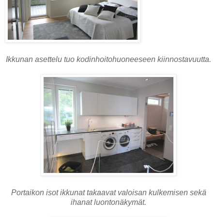
Ikkunan asettelu tuo kodinhoitohuoneeseen kiinnostavuutta.
Portaikon isot ikkunat takaavat valoisan kulkemisen sekä
ihanat luontonäkymät.