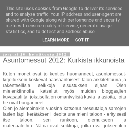
This site uses cookies from Google to deliver its services
Taloja ja Toiveita
and to analyze traffic. Your IP address and user-agent are
shared with Google along with performance and security
metrics to ensure quality of service, generate usage
[ Sisustaa ] [ Remontoi ] [ Tuunaa ] [ Haaveilee ] [ Reissaa ]
statistics, and to detect and address abuse.
LEARN MORE
GOT IT
▼
torstai 26. heinäkuuta 2012
Asuntomessut 2012: Kurkista ikkunoista
Kuten monet ovat jo kenties huomanneet, asuntomessut-
kirjoitukseni koskevat pääsääntöisesti talon arkkitehtuuria ja
rakenteellisia seikkoja sisustuksen sijaan. Olen
mielenkiinnolla katsellut myös muiden bloggaajien
kuvasaaliita: jokaisella on omantyylisiä kuvia ja asioita, joita
he ovat bonganneet.
Olen jo aiempinakin vuosina katsonut messutaloja samojen
lasien läpi: kerätäkseni ideoita unelmieni taloon - erityisesti
itse taloon, sen runkoon, olemukseen ja
materiaaleihin. Nämä ovat seikkoja, jotka ovat jokseenkin