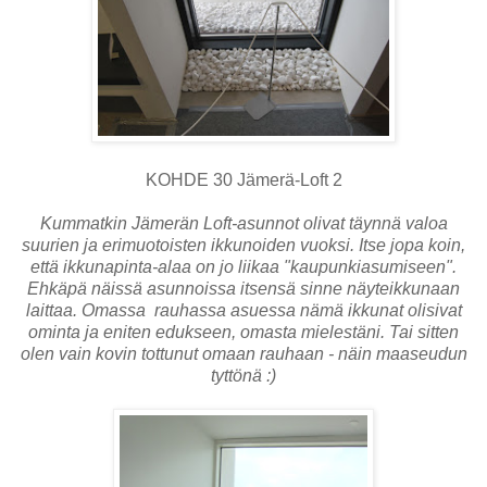
KOHDE 30 Jämerä-Loft 2
Kummatkin Jämerän Loft-asunnot olivat täynnä valoa
suurien ja erimuotoisten ikkunoiden vuoksi. Itse jopa koin,
että ikkunapinta-alaa on jo liikaa "kaupunkiasumiseen".
Ehkäpä näissä asunnoissa itsensä sinne näyteikkunaan
laittaa. Omassa rauhassa asuessa nämä ikkunat olisivat
ominta ja eniten edukseen, omasta mielestäni. Tai sitten
olen vain kovin tottunut omaan rauhaan - näin maaseudun
tyttönä :)