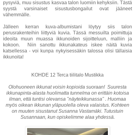
pysyviä, muu sisustus kasvaa talon luomiin kehyksiin. Tästä
syystä varsinaiset sisustusbongailut ovat jääneet
vähemmälle.
Jälleen kerran kuva-albumistani löytyy siis talon
perusrakenteihin liittyviä kuvia. Tässä messuilta poimittuja
ideoita muun muassa ikkunoiden sijoitteluun, malliin ja
kokoon. Niin sanottu ikkunakateus iskee näitä kuvia
katsellessa - voi kunpa nykyisessäkin talossa olisi tällaisia
ikkunoita!
KOHDE 12 Terca tiilitalo Mustikka
Olohuoneen ikkunat voisin kopioida suoraan! Suuresta
ikkunapinta-alasta huolimatta tunnelma on erittäin kotoisa
ilman, että tuntisi olevansa "näyteikkunassa" . Huomaa
myös oikean ikkunan yläpuolella oleva valaistus.
Kohteen
on muuten sisustanut Susanna Vastamäki. Tutustuin
Susannaan, kun opiskelimme alaa yhdessä.