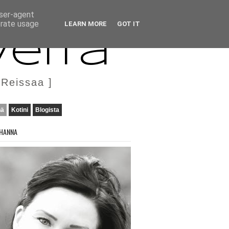
user-agent
erate usage
LEARN MORE
GOT IT
veita
 Reissaa ]
nä
Kotini
Blogista
HANNA