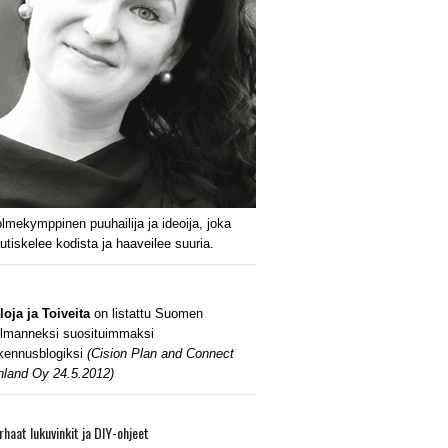
lmekymppinen puuhailija ja ideoija, joka
utiskelee kodista ja haaveilee suuria.
loja ja Toiveita
on listattu Suomen
lmanneksi suosituimmaksi
kennusblogiksi
(Cision Plan and Connect
nland Oy 24.5.2012)
rhaat lukuvinkit ja DIY-ohjeet