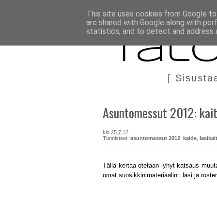
BLOGI
TÄÄLTÄ KANNATTAA OSTAA
DIY IN ENGLIS
This site uses cookies from Google to 
are shared with Google along with per
statistics, and to detect and address 
Talo
[ Sisusta
Asuntomessut 2012: kait
klo
25.7.12
Tunnisteet:
asuntomessut 2012
,
kaide
,
lasikai
Tällä kertaa otetaan lyhyt katsaus muut
omat suosikkinimateriaalini: lasi ja roster