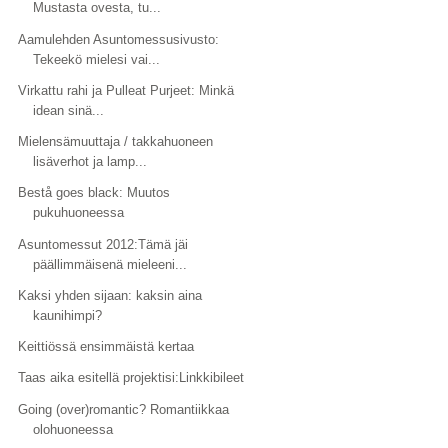
Mustasta ovesta, tu...
Aamulehden Asuntomessusivusto:
Tekeekö mielesi vai...
Virkattu rahi ja Pulleat Purjeet: Minkä
idean sinä...
Mielensämuuttaja / takkahuoneen
lisäverhot ja lamp...
Bestå goes black: Muutos
pukuhuoneessa
Asuntomessut 2012:Tämä jäi
päällimmäisenä mieleeni...
Kaksi yhden sijaan: kaksin aina
kaunihimpi?
Keittiössä ensimmäistä kertaa
Taas aika esitellä projektisi:Linkkibileet
Going (over)romantic? Romantiikkaa
olohuoneessa