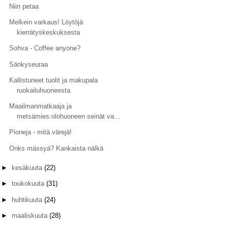
Niin petaa
Melkein varkaus! Löytöjä
kierrätyskeskuksesta
Sohva - Coffee anyone?
Sänkyseuraa
Kallistuneet tuolit ja makupala
ruokailuhuoneesta
Maailmanmatkaaja ja
metsämies:olohuoneen seinät va...
Pioneja - mitä värejä!
Onks mässyä? Kankaista nälkä
►
kesäkuuta
(22)
►
toukokuuta
(31)
►
huhtikuuta
(24)
►
maaliskuuta
(28)