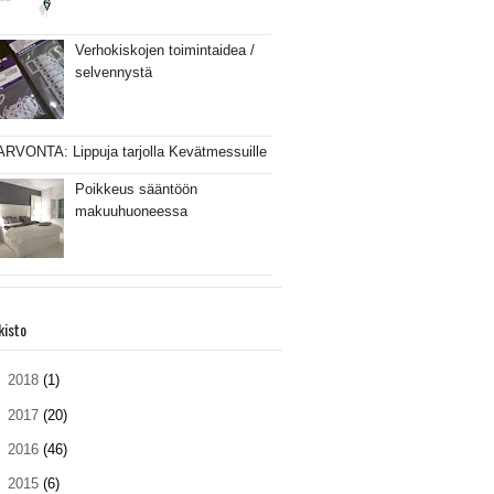
Verhokiskojen toimintaidea /
selvennystä
ARVONTA: Lippuja tarjolla Kevätmessuille
Poikkeus sääntöön
makuuhuoneessa
kisto
►
2018
(1)
►
2017
(20)
►
2016
(46)
►
2015
(6)