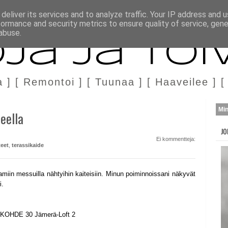
H
MARKKINOINTI & YHTEISTYÖ
deliver its services and to analyze traffic. Your IP address and 
formance and security metrics to ensure quality of service, gen
abuse.
ja ja Toi
a ] [ Remontoi ] [ Tuunaa ] [ Haaveilee ] [
Mi
eella
JO
Ei kommentteja:
teet
,
terassikaide
amiin messuilla nähtyihin kaiteisiin. Minun poiminnoissani näkyvät
i.
KOHDE 30 Jämerä-Loft 2