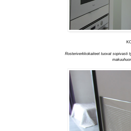
KO
Rosteriverkkokaiteet tuovat sopivasti t
makuuhuone