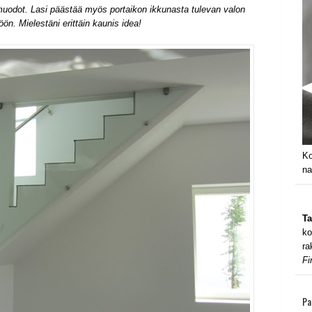
muodot. Lasi päästää myös portaikon ikkunasta tulevan valon
iöön. Mielestäni erittäin kaunis idea!
Ko
na
Ta
ko
ra
Fi
Pa