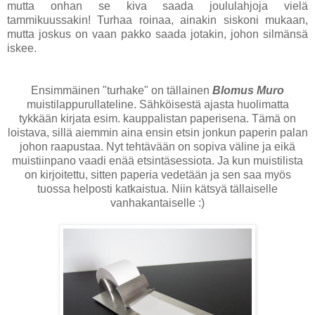
mutta onhan se kiva saada joululahjoja vielä
tammikuussakin! Turhaa roinaa, ainakin siskoni mukaan,
mutta joskus on vaan pakko saada jotakin, johon silmänsä
iskee.
Ensimmäinen "turhake" on tällainen
Blomus Muro
muistilappurullateline. Sähköisestä ajasta huolimatta
tykkään kirjata esim. kauppalistan paperisena. Tämä on
loistava, sillä aiemmin aina ensin etsin jonkun paperin palan
johon raapustaa. Nyt tehtävään on sopiva väline ja eikä
muistiinpano vaadi enää etsintäsessiota. Ja kun muistilista
on kirjoitettu, sitten paperia vedetään ja sen saa myös
tuossa helposti katkaistua. Niin kätsyä tällaiselle
vanhakantaiselle :)