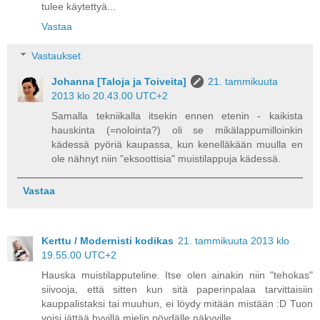
tulee käytettyä...
Vastaa
Vastaukset
Johanna [Taloja ja Toiveita]
21. tammikuuta
2013 klo 20.43.00 UTC+2
Samalla tekniikalla itsekin ennen etenin - kaikista
hauskinta (=nolointa?) oli se mikälappumilloinkin
kädessä pyöriä kaupassa, kun kenelläkään muulla en
ole nähnyt niin "eksoottisia" muistilappuja kädessä.
Vastaa
Kerttu / Modernisti kodikas
21. tammikuuta 2013 klo
19.55.00 UTC+2
Hauska muistilapputeline. Itse olen ainakin niin "tehokas"
siivooja, että sitten kun sitä paperinpalaa tarvittaisiin
kauppalistaksi tai muuhun, ei löydy mitään mistään :D Tuon
voisi jättää hyvillä mielin pöydälle näkyville.