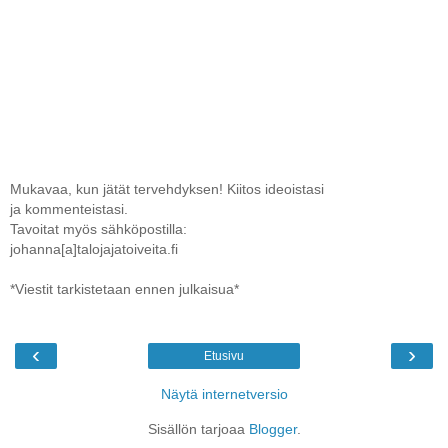
Mukavaa, kun jätät tervehdyksen! Kiitos ideoistasi
ja kommenteistasi.
Tavoitat myös sähköpostilla:
johanna[a]talojajatoiveita.fi
*Viestit tarkistetaan ennen julkaisua*
‹
›
Etusivu
Näytä internetversio
Sisällön tarjoaa
Blogger
.