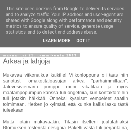
This site uses cookies from Google to deliver its services
Taloja ja Toiveita
and to analyze traffic. Your IP address and user-agent are
shared with Google along with performance and security
metrics to ensure quality of service, generate usage
[ Sisustaa ] [ Remontoi ] [ Tuunaa ] [ Haaveilee ] [ Reissaa ]
statistics, and to detect and address abuse.
LEARN MORE
GOT IT
▼
maanantai 21. tammikuuta 2013
Arkea ja lahjoja
Mukavaa viikonalkua kaikille! Viikonloppuna oli taas niin
sanotusti omakotitaloasujan arkea "parhaimmillaan".
Jätevesiviemärin pumppu meni vikatilaan ja myös
maalämpöpumpun kanssa tuli ongelmia, kun kontaktoreihin
tuli jotakin häikkää. Onneksi kyseiset vempeleet saatiin
toimimaan. Hetken jo kylmäsi, että kuinka kallis lasku tästä
tuleekaan.
Mutta jotain mukavaakin. Tilasin itselleni joululahjaksi
Blomuksen rosterista designia. Paketti vasta tuli perjantaina,