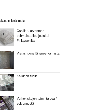
ukauden luetuimpia
Osallistu arvontaan -
pehmoista iloa jouluksi
Finlaysonilta!
Vierashuone lähenee valmista
Kaikkien tuolit
Verhokiskojen toimintaidea /
selvennystä