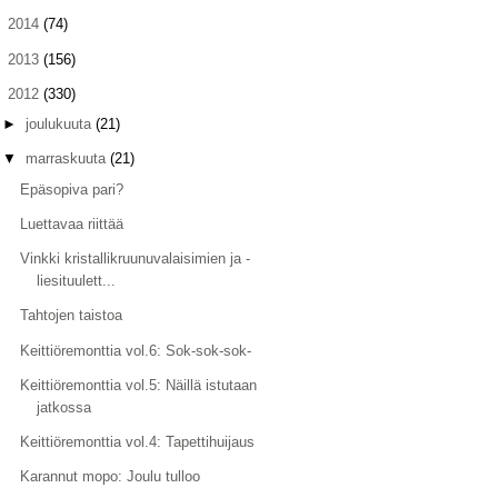
►
2014
(74)
►
2013
(156)
▼
2012
(330)
►
joulukuuta
(21)
▼
marraskuuta
(21)
Epäsopiva pari?
Luettavaa riittää
Vinkki kristallikruunuvalaisimien ja -
liesituulett...
Tahtojen taistoa
Keittiöremonttia vol.6: Sok-sok-sok-
Keittiöremonttia vol.5: Näillä istutaan
jatkossa
Keittiöremonttia vol.4: Tapettihuijaus
Karannut mopo: Joulu tulloo