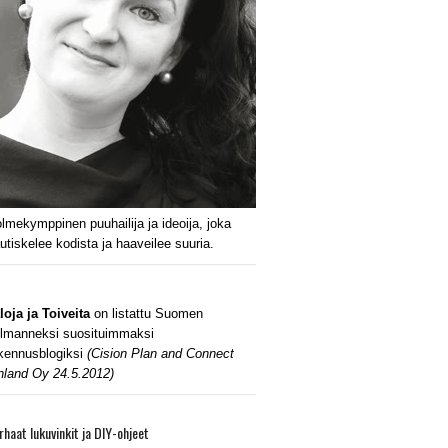
lmekymppinen puuhailija ja ideoija, joka
utiskelee kodista ja haaveilee suuria.
loja ja Toiveita
on listattu Suomen
lmanneksi suosituimmaksi
kennusblogiksi
(Cision Plan and Connect
nland Oy 24.5.2012)
rhaat lukuvinkit ja DIY-ohjeet