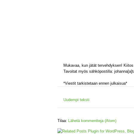
Mukavaa, kun jätät tervehdyksen! Kiitos 
Tavoitat myös sähköpostilla: johanna[a]tal
*Viestit tarkistetaan ennen julkaisua*
Uudempi teksti
Tilaa:
Lähetä kommentteja (Atom)