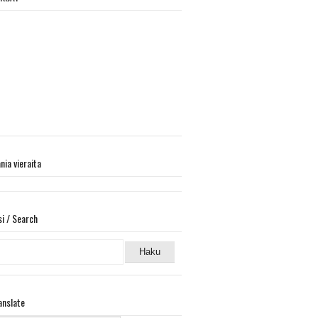
ania vieraita
si / Search
anslate