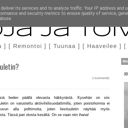
H
MARKKINOINTI & YHTEISTYÖ
deliver its services and to analyze traffic. Your IP address and 
formance and security metrics to ensure quality of service, gen
abuse.
ja ja Toi
a ] [ Remontoi ] [ Tuunaa ] [ Haaveilee ] [
Mi
uuletin?
JO
1 kommentti:
iä lieden päällä olevasta häkkyrästä. Kysehän on siis
uuletin on varustettu aktiivihiilisuodattimilla, joten poistohormia ei
ikuvun alla polttimoita, joten liesituuletin näyttää myös
liasta. Tässä pari otosta kesältä. On se vaan niin ihana!