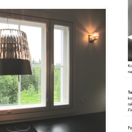
Ko
na
Ta
ko
ra
Fi
Pa