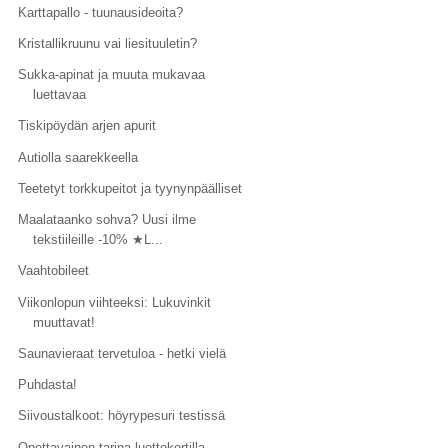
Karttapallo - tuunausideoita?
Kristallikruunu vai liesituuletin?
Sukka-apinat ja muuta mukavaa
luettavaa
Tiskipöydän arjen apurit
Autiolla saarekkeella
Teetetyt torkkupeitot ja tyynynpäälliset
Maalataanko sohva? Uusi ilme
tekstiileille -10% ★L...
Vaahtobileet
Viikonlopun viihteeksi: Lukuvinkit
muuttavat!
Saunavieraat tervetuloa - hetki vielä
Puhdasta!
Siivoustalkoot: höyrypesuri testissä
Opettavainen tarina luottokortilla