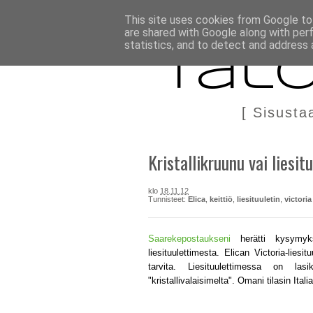
BLOGI
TÄÄLTÄ KANNATTAA OSTAA
DIY IN ENGLIS
This site uses cookies from Google to 
are shared with Google along with per
statistics, and to detect and address 
Talo
[ Sisusta
Kristallikruunu vai liesit
klo
18.11.12
Tunnisteet:
Elica
,
keittiö
,
liesituuletin
,
victoria
Saarekepostaukseni
herätti kysymyks
liesituulettimesta. Elican Victoria-liesit
tarvita. Liesituulettimessa on las
"kristallivalaisimelta". Omani tilasin Ita