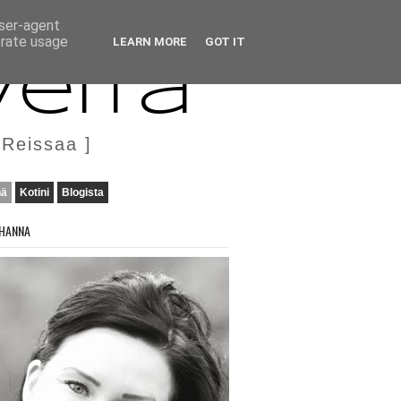
user-agent
erate usage
LEARN MORE
GOT IT
veita
 Reissaa ]
nä
Kotini
Blogista
HANNA