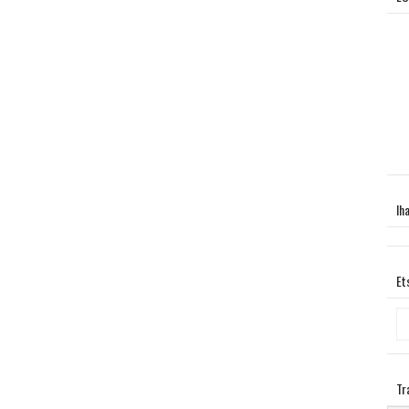
Ih
Et
Tr