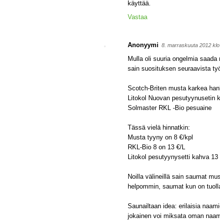
käyttää.
Vastaa
Anonyymi
8. marraskuuta 2012 kl
Mulla oli suuria ongelmia saada 
sain suosituksen seuraavista työ
Scotch-Briten musta karkea ha
Litokol Nuovan pesutyynusetin 
Solmaster RKL -Bio pesuaine
Tässä vielä hinnatkin:
Musta tyyny on 8 €/kpl
RKL-Bio 8 on 13 €/L
Litokol pesutyynysetti kahva 13 
Noilla välineillä sain saumat mu
helpommin, saumat kun on tuolla
Saunailtaan idea: erilaisia naamio
jokainen voi miksata oman naam