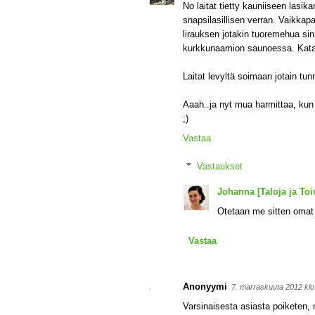
No laitat tietty kauniiseen lasik
snapsilasillisen verran. Vaikkapa
lirauksen jotakin tuoremehua sinn
kurkkunaamion saunoessa. Katat ne
Laitat levyltä soimaan jotain tun
Aaah..ja nyt mua harmittaa, kun 
;)
Vastaa
Vastaukset
Johanna [Taloja ja Toiv
Otetaan me sitten omat 
Vastaa
Anonyymi
7. marraskuuta 2012 kl
Varsinaisesta asiasta poiketen