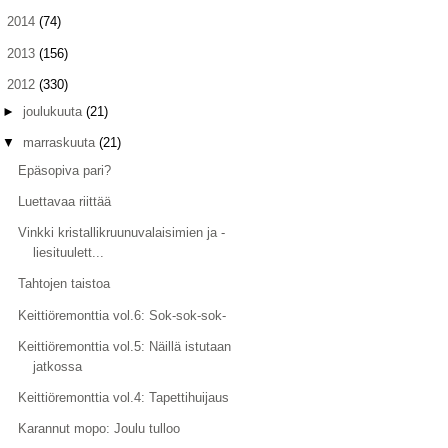
►
2014
(74)
►
2013
(156)
▼
2012
(330)
►
joulukuuta
(21)
▼
marraskuuta
(21)
Epäsopiva pari?
Luettavaa riittää
Vinkki kristallikruunuvalaisimien ja -
liesituulett...
Tahtojen taistoa
Keittiöremonttia vol.6: Sok-sok-sok-
Keittiöremonttia vol.5: Näillä istutaan
jatkossa
Keittiöremonttia vol.4: Tapettihuijaus
Karannut mopo: Joulu tulloo