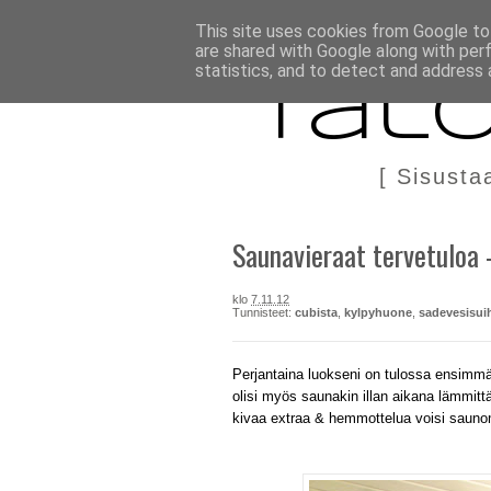
BLOGI
TÄÄLTÄ KANNATTAA OSTAA
DIY IN ENGLIS
This site uses cookies from Google to 
are shared with Google along with per
statistics, and to detect and address 
Talo
[ Sisusta
Saunavieraat tervetuloa -
klo
7.11.12
Tunnisteet:
cubista
,
kylpyhuone
,
sadevesisui
Perjantaina luokseni on tulossa ensimmä
olisi myös saunakin illan aikana lämmitt
kivaa extraa & hemmottelua voisi sauno