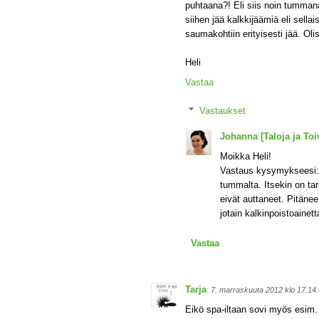
puhtaana?! Eli siis noin tumman
siihen jää kalkkijäämiä eli sellai
saumakohtiin erityisesti jää. Oli
Heli
Vastaa
Vastaukset
Johanna [Taloja ja Toiv
Moikka Heli!
Vastaus kysymykseesi: 
tummalta. Itsekin on tar
eivät auttaneet. Pitäne
jotain kalkinpoistoainet
Vastaa
Tarja
7. marraskuuta 2012 klo 17.1
Eikö spa-iltaan sovi myös esim. 