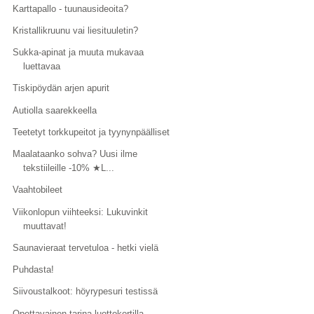
Karttapallo - tuunausideoita?
Kristallikruunu vai liesituuletin?
Sukka-apinat ja muuta mukavaa
luettavaa
Tiskipöydän arjen apurit
Autiolla saarekkeella
Teetetyt torkkupeitot ja tyynynpäälliset
Maalataanko sohva? Uusi ilme
tekstiileille -10% ★L...
Vaahtobileet
Viikonlopun viihteeksi: Lukuvinkit
muuttavat!
Saunavieraat tervetuloa - hetki vielä
Puhdasta!
Siivoustalkoot: höyrypesuri testissä
Opettavainen tarina luottokortilla