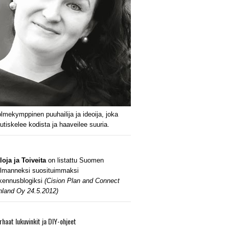
lmekymppinen puuhailija ja ideoija, joka
utiskelee kodista ja haaveilee suuria.
loja ja Toiveita
on listattu Suomen
lmanneksi suosituimmaksi
kennusblogiksi
(Cision Plan and Connect
nland Oy 24.5.2012)
rhaat lukuvinkit ja DIY-ohjeet