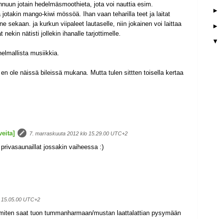
annuun jotain hedelmäsmoothieta, jota voi nauttia esim.
 jotakin mango-kiwi mössöä. Ihan vaan teharilla teet ja laitat
e sekaan. ja kurkun viipaleet lautaselle, niin jokainen voi laittaa
kin nätisti jollekin ihanalle tarjottimelle.
nelmallista musiikkia.
en ole näissä bileissä mukana. Mutta tulen sittten toisella kertaa
eita]
7. marraskuuta 2012 klo 15.29.00 UTC+2
privasaunaillat jossakin vaiheessa :)
o 15.05.00 UTC+2
, miten saat tuon tummanharmaan/mustan laattalattian pysymään