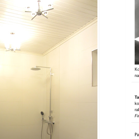
Ko
na
Ta
ko
ra
Fi
Pa