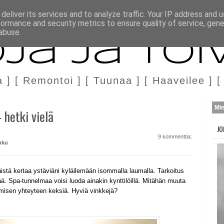
H
MARKKINOINTI & YHTEISTYÖ
deliver its services and to analyze traffic. Your IP address and 
formance and security metrics to ensure quality of service, gen
abuse.
ja ja Toi
a ] [ Remontoi ] [ Tuunaa ] [ Haaveilee ] [
Mi
 hetki vielä
JO
9 kommenttia:
hku
istä kertaa ystäviäni kyläilemään isommalla laumalla. Tarkoitus
ää. Spa-tunnelmaa voisi luoda ainakin kynttilöillä. Mitähän muuta
misen yhteyteen keksiä. Hyviä vinkkejä?