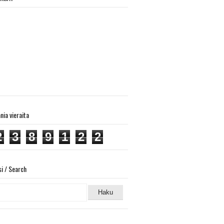
ania vieraita
2
3
8
9
1
2
2
si / Search