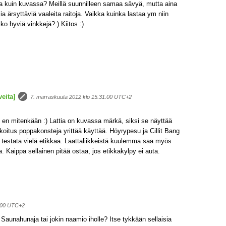
a kuin kuvassa? Meillä suunnilleen samaa sävyä, mutta aina
sia ärsyttäviä vaaleita raitoja. Vaikka kuinka lastaa ym niin
sko hyviä vinkkejä?:) Kiitos :)
eita]
7. marraskuuta 2012 klo 15.31.00 UTC+2
en mitenkään :) Lattia on kuvassa märkä, siksi se näyttää
koitus poppakonsteja yrittää käyttää. Höyrypesu ja Cillit Bang
e testata vielä etikkaa. Laattaliikkeistä kuulemma saa myös
ta. Kaippa sellainen pitää ostaa, jos etikkakylpy ei auta.
4.00 UTC+2
Saunahunaja tai jokin naamio iholle? Itse tykkään sellaisia