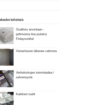
ukauden luetuimpia
Osallistu arvontaan -
pehmoista iloa jouluksi
Finlaysonilta!
Vierashuone lähenee valmista
Verhokiskojen toimintaidea /
selvennystä
Kaikkien tuolit