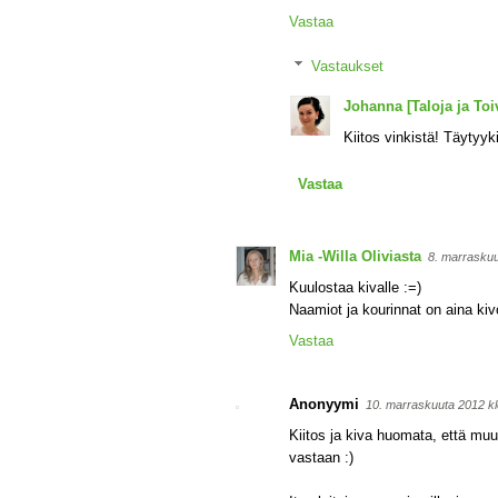
Vastaa
Vastaukset
Johanna [Taloja ja Toiv
Kiitos vinkistä! Täytyykin
Vastaa
Mia -Willa Oliviasta
8. marrasku
Kuulostaa kivalle :=)
Naamiot ja kourinnat on aina kivo
Vastaa
Anonyymi
10. marraskuuta 2012 k
Kiitos ja kiva huomata, että muut
vastaan :)