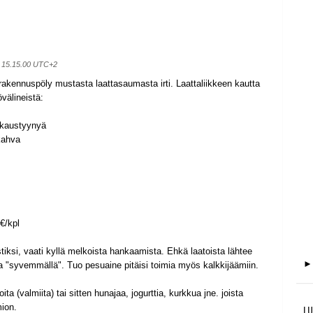
o 15.15.00 UTC+2
rakennuspöly mustasta laattasaumasta irti. Laattaliikkeen kautta
välineistä:
nkaustyynyä
kahva
€/kpl
stiksi, vaati kyllä melkoista hankaamista. Ehkä laatoista lähtee
 "syvemmällä". Tuo pesuaine pitäisi toimia myös kalkkijäämiin.
ita (valmiita) tai sitten hunajaa, jogurttia, kurkkua jne. joista
ion.
LU