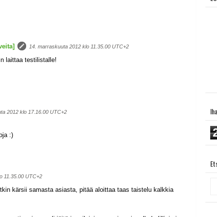
eita]
14. marraskuuta 2012 klo 11.35.00 UTC+2
 laittaa testilistalle!
Ih
uta 2012 klo 17.16.00 UTC+2
ja :)
Et
lo 11.35.00 UTC+2
kin kärsii samasta asiasta, pitää aloittaa taas taistelu kalkkia