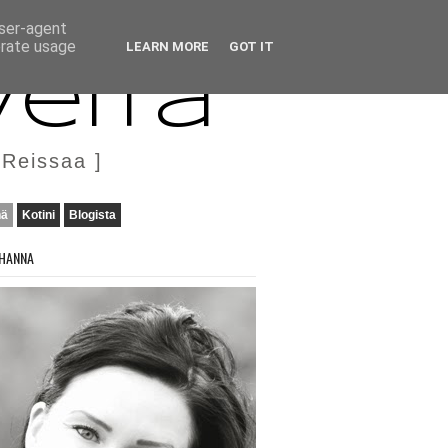
user-agent
erate usage
LEARN MORE
GOT IT
veita
 Reissaa ]
nä
Kotini
Blogista
HANNA