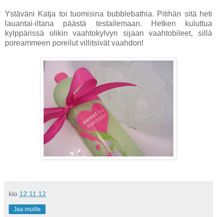
Ystäväni Katja toi tuomisina bubblebathia. Pitihän sitä heti
lauantai-iltana päästä testailemaan. Hetken kuluttua
kylppärissä olikin vaahtokylvyn sijaan vaahtobileet, sillä
poreammeen poreilut villitsivät vaahdon!
klo
12.11.12
Jaa muille