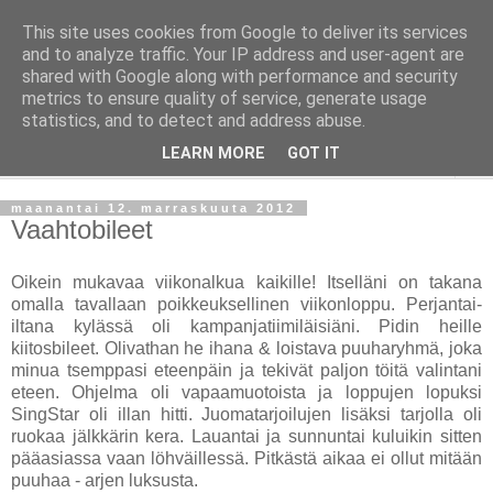
This site uses cookies from Google to deliver its services
Taloja ja Toiveita
and to analyze traffic. Your IP address and user-agent are
shared with Google along with performance and security
metrics to ensure quality of service, generate usage
[ Sisustaa ] [ Remontoi ] [ Tuunaa ] [ Haaveilee ] [ Reissaa ]
statistics, and to detect and address abuse.
LEARN MORE
GOT IT
▼
maanantai 12. marraskuuta 2012
Vaahtobileet
Oikein mukavaa viikonalkua kaikille! Itselläni on takana
omalla tavallaan poikkeuksellinen viikonloppu. Perjantai-
iltana kylässä oli kampanjatiimiläisiäni. Pidin heille
kiitosbileet. Olivathan he ihana & loistava puuharyhmä, joka
minua tsemppasi eteenpäin ja tekivät paljon töitä valintani
eteen. Ohjelma oli vapaamuotoista ja loppujen lopuksi
SingStar oli illan hitti. Juomatarjoilujen lisäksi tarjolla oli
ruokaa jälkkärin kera. Lauantai ja sunnuntai kuluikin sitten
pääasiassa vaan löhväillessä. Pitkästä aikaa ei ollut mitään
puuhaa - arjen luksusta.