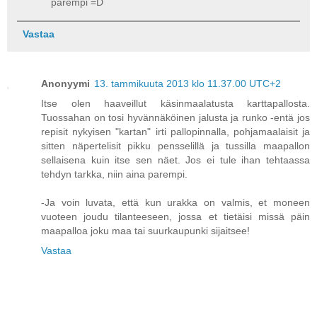
parempi =D
Vastaa
Anonyymi
13. tammikuuta 2013 klo 11.37.00 UTC+2
Itse olen haaveillut käsinmaalatusta karttapallosta.
Tuossahan on tosi hyvännäköinen jalusta ja runko -entä jos
repisit nykyisen "kartan" irti pallopinnalla, pohjamaalaisit ja
sitten näpertelisit pikku pensselillä ja tussilla maapallon
sellaisena kuin itse sen näet. Jos ei tule ihan tehtaassa
tehdyn tarkka, niin aina parempi.
-Ja voin luvata, että kun urakka on valmis, et moneen
vuoteen joudu tilanteeseen, jossa et tietäisi missä päin
maapalloa joku maa tai suurkaupunki sijaitsee!
Vastaa