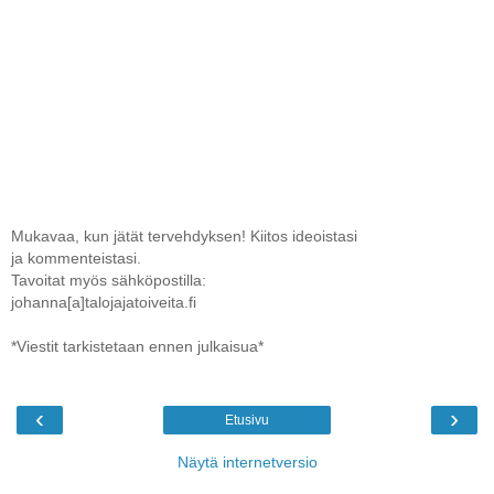
Mukavaa, kun jätät tervehdyksen! Kiitos ideoistasi
ja kommenteistasi.
Tavoitat myös sähköpostilla:
johanna[a]talojajatoiveita.fi
*Viestit tarkistetaan ennen julkaisua*
‹
›
Etusivu
Näytä internetversio