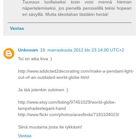
Tuunaus tuollaiseksi tosin voisi mennä hieman
näpertelemiseksi, jos pienellä pensselillä tekisi hopean
eri sävyillä. Mutta ideoitahan tästäkin herää!
Vastaa
Unknown
19. marraskuuta 2012 klo 23.14.00 UTC+2
Toi on aika kiva :)
http://www.addicted2decorating.com/make-a-pendant-light-
out-of-an-outdated-world-globe.html
Ja tää jotenkin suloinen :)
http://www.etsy.com/listing/97451029/world-globe-
lampshadeelegant-hand
http://www.flickr.com/photos/acesfinds/7181104023/
Siinä muutama josta ite tykkäsin!
Vastaa