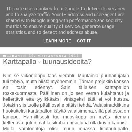
This site uses cookies from Google to deliver its services
Taloja ja Toiveita
and to analyze traffic. Your IP address and user-agent are
shared with Google along with performance and security
metrics to ensure quality of service, generate usage
[ Sisustaa ] [ Remontoi ] [ Tuunaa ] [ Haaveilee ] [ Reissaa ]
statistics, and to detect and address abuse.
LEARN MORE
GOT IT
▼
maanantai 19. marraskuuta 2012
Karttapallo - tuunausideoita?
Niin se viikonloppu taas vierähti. Muutamia puuhailujakin
tuli tehtyä, mutta niistä myöhemmin. Tämän projektin kanssa
en tosin edennyt. Sain tällaisen karttapallon
roskakuormasta. Päällinen on jo sen verran kulahtanut ja
kellertävä että tyylikkääksi vintageksi tätä ei voi kutsua.
Jotakin siis tuolle päälliosalle pitäisi tehdä. Valaisinaddiktina
huokuttelisi karttapallon käyttö valaisimena, sillä pallossa on
lamppu. Harmillisesti tuo muovikupa on myös hieman
kellertävä, joten mahtaisikohan riisuttuna olla kovin kaunis...
Muita vaihtoehtoja olisi muun muassa liitutaulupallo.