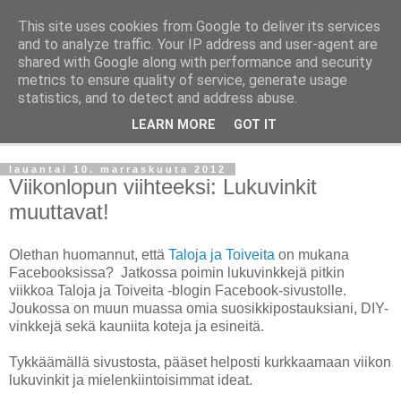
This site uses cookies from Google to deliver its services
Taloja ja Toiveita
and to analyze traffic. Your IP address and user-agent are
shared with Google along with performance and security
metrics to ensure quality of service, generate usage
[ Sisustaa ] [ Remontoi ] [ Tuunaa ] [ Haaveilee ] [ Reissaa ]
statistics, and to detect and address abuse.
LEARN MORE
GOT IT
▼
lauantai 10. marraskuuta 2012
Viikonlopun viihteeksi: Lukuvinkit
muuttavat!
Olethan huomannut, että
Taloja ja Toiveita
on mukana
Facebooksissa? Jatkossa poimin lukuvinkkejä pitkin
viikkoa Taloja ja Toiveita -blogin Facebook-sivustolle.
Joukossa on muun muassa omia suosikkipostauksiani, DIY-
vinkkejä sekä kauniita koteja ja esineitä.
Tykkäämällä sivustosta, pääset helposti kurkkaamaan viikon
lukuvinkit ja mielenkiintoisimmat ideat.