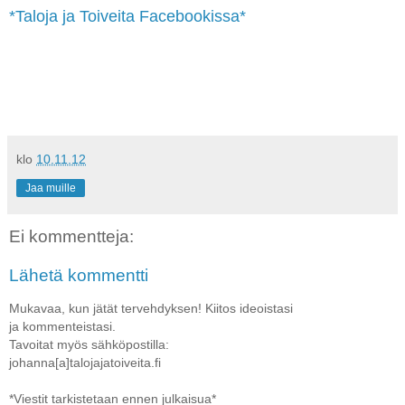
*Taloja ja Toiveita Facebookissa*
klo
10.11.12
Jaa muille
Ei kommentteja:
Lähetä kommentti
Mukavaa, kun jätät tervehdyksen! Kiitos ideoistasi
ja kommenteistasi.
Tavoitat myös sähköpostilla:
johanna[a]talojajatoiveita.fi
*Viestit tarkistetaan ennen julkaisua*