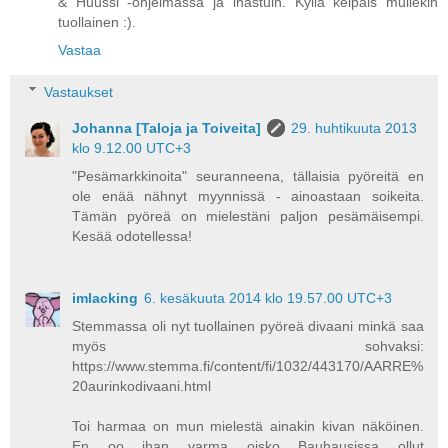
& Huussi -ohjelmassa ja ihastuin. Kyllä kelpais mullekin
tuollainen :).
Vastaa
Vastaukset
Johanna [Taloja ja Toiveita]
29. huhtikuuta 2013
klo 9.12.00 UTC+3
"Pesämarkkinoita" seuranneena, tällaisia pyöreitä en
ole enää nähnyt myynnissä - ainoastaan soikeita.
Tämän pyöreä on mielestäni paljon pesämäisempi.
Kesää odotellessa!
imlacking
6. kesäkuuta 2014 klo 19.57.00 UTC+3
Stemmassa oli nyt tuollainen pyöreä divaani minkä saa
myös sohvaksi:
https://www.stemma.fi/content/fi/1032/443170/AARRE%
20aurinkodivaani.html
Toi harmaa on mun mielestä ainakin kivan näköinen.
En oo ihan varma oisko Bauhausissa ollut