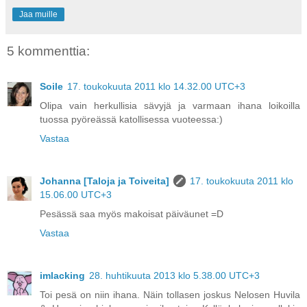
Jaa muille
5 kommenttia:
Soile
17. toukokuuta 2011 klo 14.32.00 UTC+3
Olipa vain herkullisia sävyjä ja varmaan ihana loikoilla
tuossa pyöreässä katollisessa vuoteessa:)
Vastaa
Johanna [Taloja ja Toiveita]
17. toukokuuta 2011 klo
15.06.00 UTC+3
Pesässä saa myös makoisat päiväunet =D
Vastaa
imlacking
28. huhtikuuta 2013 klo 5.38.00 UTC+3
Toi pesä on niin ihana. Näin tollasen joskus Nelosen Huvila