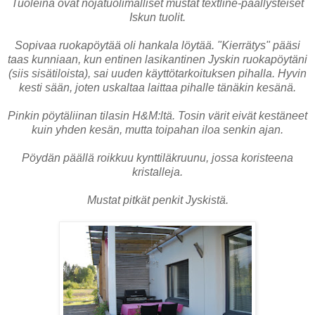
Tuoleina ovat nojatuolimalliset mustat textline-päällysteiset
Iskun tuolit.
Sopivaa ruokapöytää oli hankala löytää. "Kierrätys" pääsi
taas kunniaan, kun entinen lasikantinen Jyskin ruokapöytäni
(siis sisätiloista), sai uuden käyttötarkoituksen pihalla. Hyvin
kesti sään, joten uskaltaa laittaa pihalle tänäkin kesänä.
Pinkin pöytäliinan tilasin H&M:ltä. Tosin värit eivät kestäneet
kuin yhden kesän, mutta toipahan iloa senkin ajan.
Pöydän päällä roikkuu kynttiläkruunu, jossa koristeena
kristalleja.
Mustat pitkät penkit Jyskistä.