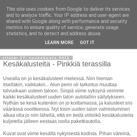
This site uses cookies from Google to deliver its services
Taloja ja Toiveita
and to analyze traffic. Your IP address and user-agent are
shared with Google along with performance and security
metrics to ensure quality of service, generate usage
[ Sisustaa ] [ Remontoi ] [ Tuunaa ] [ Haaveilee ] [ Reissaa ]
statistics, and to detect and address abuse.
LEARN MORE
GOT IT
▼
tiistai 17. toukokuuta 2011
Kesäkalusteita - Pinkkiä terassilla
Usealla on jo kesäkalusteet mielessä. Niin hieman
itselläkin, vaikkakin... Alun perin oli tarkoitus muuttaa
talviaikaan uuteen taloon. Siispä viime syksynä veimme
kaikki kesäkalusteet uuden talon autotalliin säilytykseen.
Nythän se kesä kuitenkin on jo koittamassa, ja kalusteet siis
väärässä osoitteessa. Nyt tosin uuden talon valmistuminen
alkaa olla jo niin lähellä, että en tiedä viitsiikö kesäkalusteita
kuljetella jälleen eestaas isolla pakettiautolla.
Kuvat ovat viime kesältä nykyisestä kodista. Pihan väreinä,