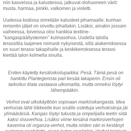
niin kasveissa ja kalusteissa, jatkuvat olohuoneen värit:
musta, harmaa, pinkki, valkoinen ja violetti.
Uudessa kodissa siirretään kalusteet pihamaalle, kunhan
remontin jäljet on siivottu pihaltakin. Lisäksi, ainakin jossain
vaiheessa, toiveissa olisi hankkia textline-
"kangaspäällysteinen" kulmasohva. Uudella talolla
terassitila laajenee roimasti nykyisestä, sillä alakerroksessa
on suuri terassi takapihalle ja keskikerroksessa terassi
kiertää talon kolmella sivulla.
Eniten käytetty kesäloikoilupaikka: Pesä. Tämä pesä on
hankittu Plantegenista pari kesää takaperin. Ensin oli
tarkoitus tilata vastaava ulkomailta, mutta onneksi löytyi
lähempääkin.
Verhot ovat ulkokäyttöön sopivaan markiisikangasta. Idea
verhoista lähti liikkeelle kun sisälle ostettuja verhokiskoja jäi
ylimääräisiä. Kangas löytyi tukusta ja ompelijalla teetin siitä
kaksi sivuverhoa. Lisäksi viime kesänä markiisiverhojen
kaverina oli organza-verhot, mutta niiden väri ei kestänyt