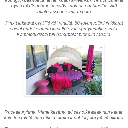
auringon paahdetta, aivan kuten arvelinkin. Verhot toimivat
hyvin näkösuojana ja myös suojana paahteelta, sillä
takaterassi on etelään päin.
Pinkit jakkarat ovat "löytö" vintiltä. 60-luvun rottinkijakkarat
saivat uudet elämän kimaltelevan spraymaalin avulla.
Kammotuksista tuli namupalat pienellä rahalla.
Ruokailuryhmä. Viime kesänä, tai siis oikeastaa niin kauan
kuin lämmintä vain riitti, ruokailu tapahtui joka päivä ulkona.