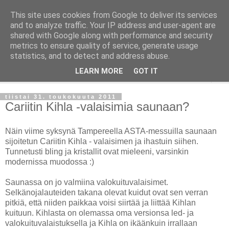
This site uses cookies from Google to deliver its services
Taloja ja Toiveita
and to analyze traffic. Your IP address and user-agent are
shared with Google along with performance and security
metrics to ensure quality of service, generate usage
[ Sisustaa ] [ Remontoi ] [ Tuunaa ] [ Haaveilee ] [ Reissaa ]
statistics, and to detect and address abuse.
LEARN MORE
GOT IT
▼
tiistai 31. toukokuuta 2011
Cariitin Kihla -valaisimia saunaan?
Näin viime syksynä Tampereella ASTA-messuilla saunaan
sijoitetun Cariitin Kihla - valaisimen ja ihastuin siihen.
Tunnetusti bling ja kristallit ovat mieleeni, varsinkin
modernissa muodossa :)
Saunassa on jo valmiina valokuituvalaisimet.
Selkänojalauteiden takana olevat kuidut ovat sen verran
pitkiä, että niiden paikkaa voisi siirtää ja liittää Kihlan
kuituun. Kihlasta on olemassa oma versionsa led- ja
valokuituvalaistuksella ja Kihla on ikäänkuin irrallaan