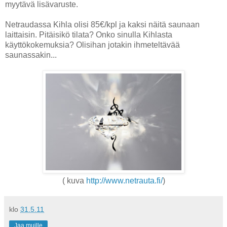
myytävä lisävaruste.
Netraudassa Kihla olisi 85€/kpl ja kaksi näitä saunaan
laittaisin. Pitäisikö tilata? Onko sinulla Kihlasta
käyttökokemuksia? Olisihan jotakin ihmeteltävää
saunassakin...
( kuva
http://www.netrauta.fi/
)
klo
31.5.11
Jaa muille