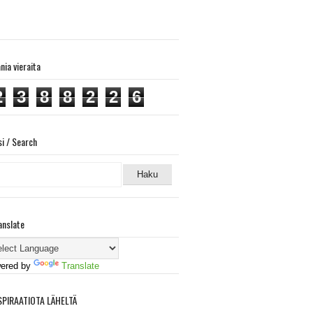
ania vieraita
2
3
8
8
2
2
6
si / Search
anslate
ered by
Translate
SPIRAATIOTA LÄHELTÄ