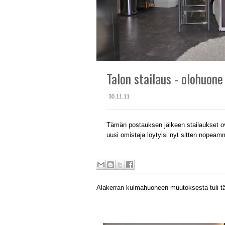
Talon stailaus - olohuone 
30.11.11
Tämän postauksen jälkeen stailaukset ov
uusi omistaja löytyisi nyt sitten nopeammin
Alakerran kulmahuoneen muutoksesta tuli täll