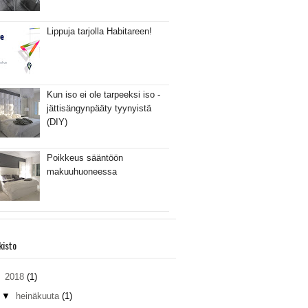
Lippuja tarjolla Habitareen!
Kun iso ei ole tarpeeksi iso -
jättisängynpääty tyynyistä
(DIY)
Poikkeus sääntöön
makuuhuoneessa
kisto
▼
2018
(1)
▼
heinäkuuta
(1)