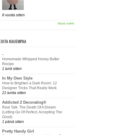
8 vuotta sitten
Näytä kaikki
EOITA KAUEMPAA
-
Homemade Whipped Honey Butter
Recipe
1 tunti sitten
In My Own Style
How to Brighten a Dark Room: 12
Designer Tricks That Really Work
21 tuntia sitten
Addicted 2 Decorating®
Real Talk: The Death Of A Dream
(Letting Go Of Perfect, Accepting The
Good)
1 päivä sitten
Pretty Handy Girl