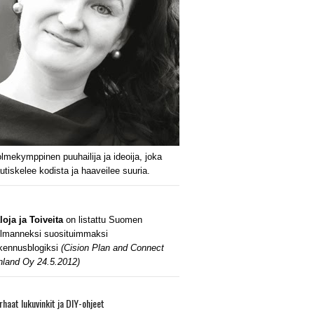
lmekymppinen puuhailija ja ideoija, joka
utiskelee kodista ja haaveilee suuria.
loja ja Toiveita
on listattu Suomen
lmanneksi suosituimmaksi
kennusblogiksi
(Cision Plan and Connect
nland Oy 24.5.2012)
rhaat lukuvinkit ja DIY-ohjeet