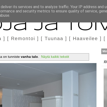
H
MARKKINOINTI & YHTEISTYÖ
deliver its services and to analyze traffic. Your IP address and 
formance and security metrics to ensure quality of service, gen
abuse.
ja ja Toi
a ] [ Remontoi ] [ Tuunaa ] [ Haaveilee ] [
Mi
ssa on tunniste
vanha talo
.
Näytä kaikki tekstit
JO