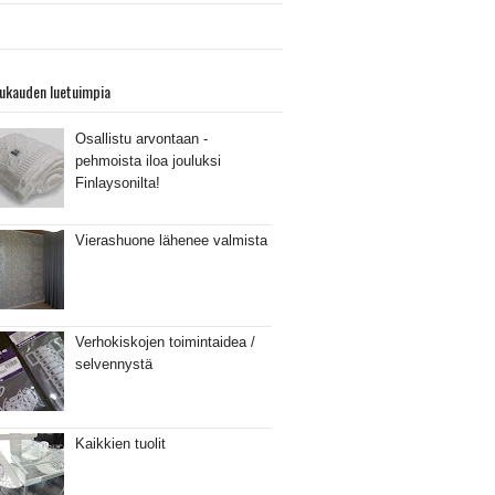
ukauden luetuimpia
Osallistu arvontaan -
pehmoista iloa jouluksi
Finlaysonilta!
Vierashuone lähenee valmista
Verhokiskojen toimintaidea /
selvennystä
Kaikkien tuolit