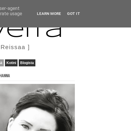
user-agent
erate usage
LEARN MORE
GOT IT
veita
 Reissaa ]
nä
Kotini
Blogista
HANNA