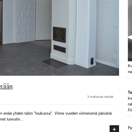
Ko
na
ssään
Ta
3 mukavaa viestiä
ko
ra
Fi
in enää yhden talon "loukussa". Viime vuoden viimeisenä päivänä
met luovutin...
Pa
+