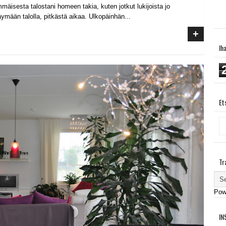
mmäisesta talostani homeen takia, kuten jotkut lukijoista jo
käymään talolla, pitkästä aikaa. Ulkopäinhän...
+
Ih
Et
Tr
Pow
IN