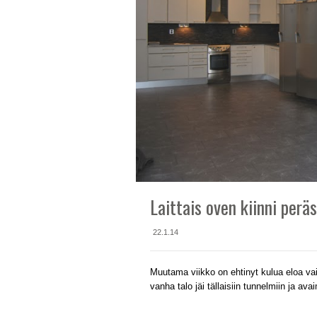
Laittais oven kiinni perä
22.1.14
Muutama viikko on ehtinyt kulua eloa va
vanha talo jäi tällaisiin tunnelmiin ja avai