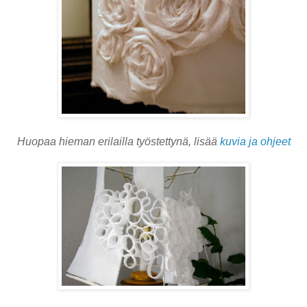
Huopaa hieman erilailla työstettynä, lisää
kuvia ja ohjeet