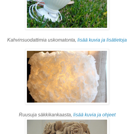
Kahvinsuodattimia uskomatonta,
lisää kuvia
ja lisätietoja
Ruusuja säkkikankaasta,
lisää kuvia ja ohjeet