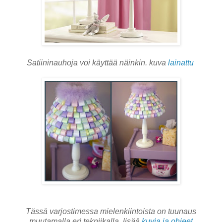
Satiininauhoja voi käyttää näinkin. kuva
lainattu
Tässä varjostimessa mielenkiintoista on tuunaus
muutamalla eri tekniikalla. lisää
kuvia ja ohjeet