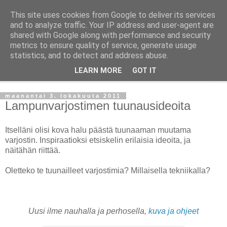
This site uses cookies from Google to deliver its services
Taloja ja Toiveita
and to analyze traffic. Your IP address and user-agent are
shared with Google along with performance and security
metrics to ensure quality of service, generate usage
[ Sisustaa ] [ Remontoi ] [ Tuunaa ] [ Haaveilee ] [ Reissaa ]
statistics, and to detect and address abuse.
LEARN MORE
GOT IT
▼
maanantai 3. lokakuuta 2011
Lampunvarjostimen tuunausideoita
Itselläni olisi kova halu päästä tuunaaman muutama
varjostin. Inspiraatioksi etsiskelin erilaisia ideoita, ja
näitähän riittää.
Oletteko te tuunailleet varjostimia? Millaisella tekniikalla?
Uusi ilme nauhalla ja perhosella,
kuva ja ohjeet