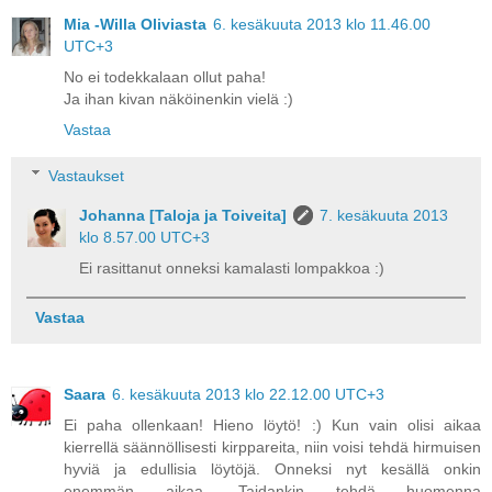
Mia -Willa Oliviasta
6. kesäkuuta 2013 klo 11.46.00
UTC+3
No ei todekkalaan ollut paha!
Ja ihan kivan näköinenkin vielä :)
Vastaa
Vastaukset
Johanna [Taloja ja Toiveita]
7. kesäkuuta 2013
klo 8.57.00 UTC+3
Ei rasittanut onneksi kamalasti lompakkoa :)
Vastaa
Saara
6. kesäkuuta 2013 klo 22.12.00 UTC+3
Ei paha ollenkaan! Hieno löytö! :) Kun vain olisi aikaa
kierrellä säännöllisesti kirppareita, niin voisi tehdä hirmuisen
hyviä ja edullisia löytöjä. Onneksi nyt kesällä onkin
enemmän aikaa. Taidankin tehdä huomenna