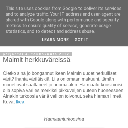
This site uses cookies from Google to deliver its services
Taloja ja Toiveita
and to analyze traffic. Your IP address and user-agent are
shared with Google along with performance and security
metrics to ensure quality of service, generate usage
[ Sisustaa ] [ Remontoi ] [ Tuunaa ] [ Haaveilee ] [ Reissaa ]
statistics, and to detect and address abuse.
LEARN MORE
GOT IT
▼
perjantai 4. toukokuuta 2012
Malmit herkkuväreissä
Oletko sinä jo bongannut Ikean Malmin uudet herkulliset
värit? Ihania väriläiskiä! Lila on omaan makuuni, tämän
monet ovat saattaneet jo huomatakin. Harmaaturkoosi voisi
olla sopiva väri esimerkiksi pikkuveljen uuteen huoneeseen.
Ainakin turkoosia väriä veli on toivonut, sekä hieman limeä.
Kuvat
Ikea
.
Harmaanturkoosina