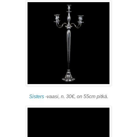
Sisters
-vaasi, n. 30€, on 55cm pitkä.