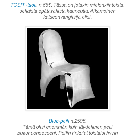
TOSIT -tuoli
, n.65€. Tässä on jotakin mielenkiintoista,
sellaista epätavallista kauneutta. Aikamoinen
katseenvangitsija olisi.
Blub-peili
n.250€.
Tämä olisi enemmän kuin täydellinen peili
pukuhuoneeseeni. Peilin rinkulat toistaisi hyvin