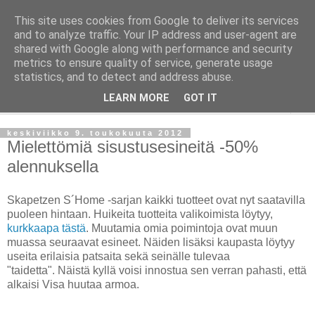
This site uses cookies from Google to deliver its services
Taloja ja Toiveita
and to analyze traffic. Your IP address and user-agent are
shared with Google along with performance and security
metrics to ensure quality of service, generate usage
[ Sisustaa ] [ Remontoi ] [ Tuunaa ] [ Haaveilee ] [ Reissaa ]
statistics, and to detect and address abuse.
LEARN MORE
GOT IT
▼
keskiviikko 9. toukokuuta 2012
Mielettömiä sisustusesineitä -50%
alennuksella
Skapetzen S´Home -sarjan kaikki tuotteet ovat nyt saatavilla
puoleen hintaan. Huikeita tuotteita valikoimista löytyy,
kurkkaapa tästä
. Muutamia omia poimintoja ovat muun
muassa seuraavat esineet. Näiden lisäksi kaupasta löytyy
useita erilaisia patsaita sekä seinälle tulevaa
"taidetta". Näistä kyllä voisi innostua sen verran pahasti, että
alkaisi Visa huutaa armoa.