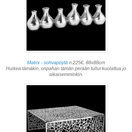
Matrix - sohvapöytä
n.225€, 88x88cm
Huikea tämäkin, onpahan tämän perään tullut kuolattua jo
aikaisemminkin.