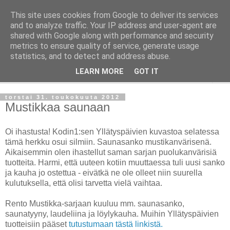
This site uses cookies from Google to deliver its services
Taloja ja Toiveita
and to analyze traffic. Your IP address and user-agent are
shared with Google along with performance and security
metrics to ensure quality of service, generate usage
[ Sisustaa ] [ Remontoi ] [ Tuunaa ] [ Haaveilee ] [ Reissaa ]
statistics, and to detect and address abuse.
LEARN MORE
GOT IT
▼
torstai 31. toukokuuta 2012
Mustikkaa saunaan
Oi ihastusta! Kodin1:sen Yllätyspäivien kuvastoa selatessa
tämä herkku osui silmiin. Saunasanko mustikanvärisenä.
Aikaisemmin olen ihastellut saman sarjan puolukanvärisiä
tuotteita. Harmi, että uuteen kotiin muuttaessa tuli uusi sanko
ja kauha jo ostettua - eivätkä ne ole olleet niin suurella
kulutuksella, että olisi tarvetta vielä vaihtaa.
Rento Mustikka-sarjaan kuuluu mm. saunasanko,
saunatyyny, laudeliina ja löylykauha. Muihin Yllätyspäivien
tuotteisiin pääset
tutustumaan tästä linkistä.