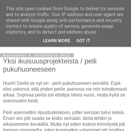
This site uses cookies from Google to deliver its services
Taloja ja Toiveita
and to analyze traffic. Your IP address and user-agent are
shared with Google along with performance and security
metrics to ensure quality of service, generate usage
[ Sisustaa ] [ Remontoi ] [ Tuunaa ] [ Haaveilee ] [ Reissaa ]
statistics, and to detect and address abuse.
LEARN MORE
GOT IT
▼
maanantai 4. kesäkuuta 2012
Yksi ikuisuusprojekteista / peili
pukuhuoneeseen
Huoh! Siellä se nyt on - peili pukuhuoneen seinällä. Eipä
olisi uskonut, että yhden peilin asennus vie niin tuhottomasti
aikaa. Sopivaa peiliä tuli etsittyä lähes vuosi, mutta kyllä se
asennuskin kesti.
Peili asennettiin ripustuskiskoon, jottei seinään tulisi reikiä.
Ensin siis piti saada se kisko seinään: tämä tehtiin jo
aikaisemmin keväällä. Mutta nyt sitten kiskon kiinnitystä piti
hieman parannella, joten kummatkin valaisimet piti irroittaa,