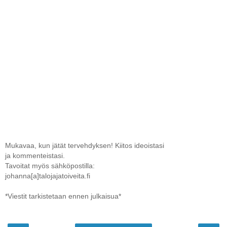
Mukavaa, kun jätät tervehdyksen! Kiitos ideoistasi
ja kommenteistasi.
Tavoitat myös sähköpostilla:
johanna[a]talojajatoiveita.fi
*Viestit tarkistetaan ennen julkaisua*