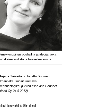
lmekymppinen puuhailija ja ideoija, joka
utiskelee kodista ja haaveilee suuria.
loja ja Toiveita
on listattu Suomen
lmanneksi suosituimmaksi
kennusblogiksi
(Cision Plan and Connect
nland Oy 24.5.2012)
rhaat lukuvinkit ja DIY-ohjeet