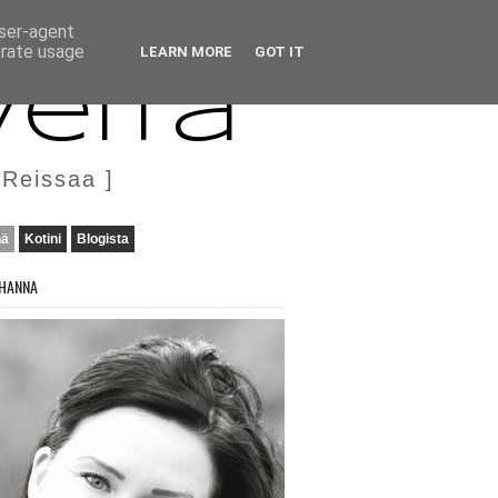
user-agent
erate usage
LEARN MORE
GOT IT
veita
 Reissaa ]
nä
Kotini
Blogista
HANNA