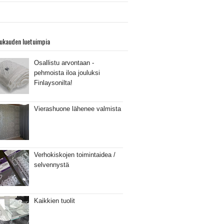
ukauden luetuimpia
Osallistu arvontaan -
pehmoista iloa jouluksi
Finlaysonilta!
Vierashuone lähenee valmista
Verhokiskojen toimintaidea /
selvennystä
Kaikkien tuolit