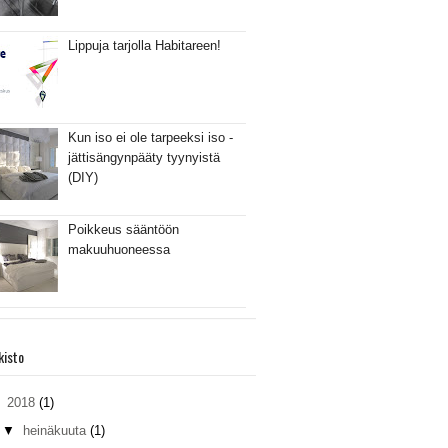
Lippuja tarjolla Habitareen!
Kun iso ei ole tarpeeksi iso -
jättisängynpääty tyynyistä
(DIY)
Poikkeus sääntöön
makuuhuoneessa
kisto
▼
2018
(1)
▼
heinäkuuta
(1)