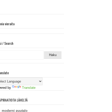
ania vieraita
si / Search
anslate
ered by
Translate
SPIRAATIOTA LÄHELTÄ
moderni puutalo