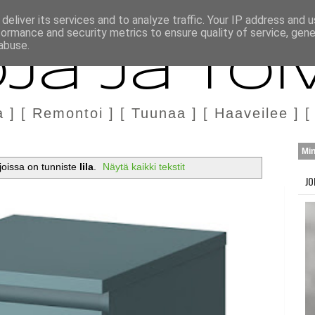
H
MARKKINOINTI & YHTEISTYÖ
deliver its services and to analyze traffic. Your IP address and 
formance and security metrics to ensure quality of service, gen
abuse.
ja ja Toi
a ] [ Remontoi ] [ Tuunaa ] [ Haaveilee ] [
Mi
 joissa on tunniste
lila
.
Näytä kaikki tekstit
JO