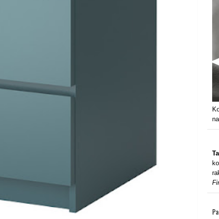
Ko
na
Ta
ko
ra
Fi
Pa