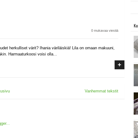
Ku
0 mukavaa viestiä
det herkulliset värit? Ihania väriläiskiä! Lila on omaan makuuni,
in. Harmaaturkoosi voisi olla...
+
tusivu
Vanhemmat tekstit