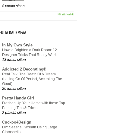
8 vuotta sitten
Näytä kaikki
EOITA KAUEMPAA
In My Own Style
How to Brighten a Dark Room: 12
Designer Tricks That Really Work
13 tuntia sitten
Addicted 2 Decorating®
Real Talk: The Death Of A Dream
(Letting Go Of Perfect, Accepting The
Good)
20 tuntia sitten
Pretty Handy Girl
Freshen Up Your Home with these Top
Painting Tips & Tricks
2 päivää sitten
Cuckoo4Design
DIY Seashell Wreath Using Large
Clamshells