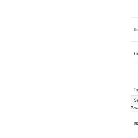
Ih
Et
Tr
Pow
IN