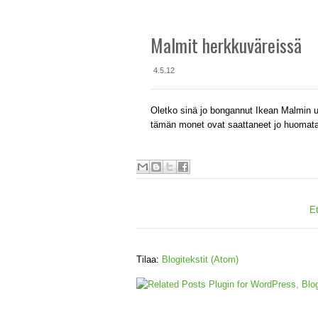
Malmit herkkuväreissä
4.5.12
Oletko sinä jo bongannut Ikean Malmin uu
tämän monet ovat saattaneet jo huomatak
E
Tilaa:
Blogitekstit (Atom)