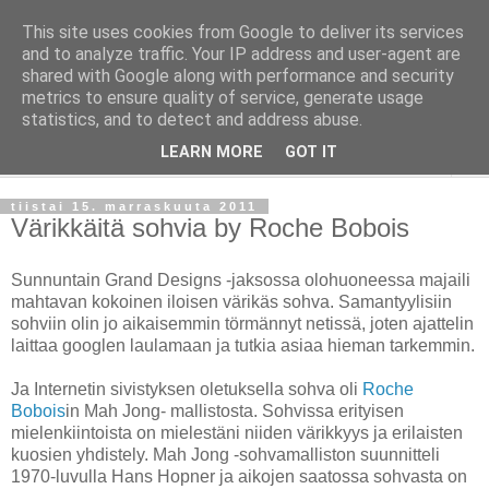
This site uses cookies from Google to deliver its services
Taloja ja Toiveita
and to analyze traffic. Your IP address and user-agent are
shared with Google along with performance and security
metrics to ensure quality of service, generate usage
[ Sisustaa ] [ Remontoi ] [ Tuunaa ] [ Haaveilee ] [ Reissaa ]
statistics, and to detect and address abuse.
LEARN MORE
GOT IT
▼
tiistai 15. marraskuuta 2011
Värikkäitä sohvia by Roche Bobois
Sunnuntain Grand Designs -jaksossa olohuoneessa majaili
mahtavan kokoinen iloisen värikäs sohva. Samantyylisiin
sohviin olin jo aikaisemmin törmännyt netissä, joten ajattelin
laittaa googlen laulamaan ja tutkia asiaa hieman tarkemmin.
Ja Internetin sivistyksen oletuksella sohva oli
Roche
Bobois
in Mah Jong- mallistosta. Sohvissa erityisen
mielenkiintoista on mielestäni niiden värikkyys ja erilaisten
kuosien yhdistely. Mah Jong -sohvamalliston suunnitteli
1970-luvulla Hans Hopner ja aikojen saatossa sohvasta on