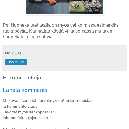
Ps. Huonekalutehtaalla on myös valikoimissa esimerkiksi
ruokapöytiä. Kannattaa käydä vilkaisemassa muitakin
huonekaluja kuin sohvia.
klo
15.11.11
Jaa muille
Ei kommentteja:
Lähetä kommentti
Mukavaa, kun jätät tervehdyksen! Kiitos ideoistasi
ja kommenteistasi.
Tavoitat myös sähköpostilla:
johanna[a]talojajatoiveita.fi