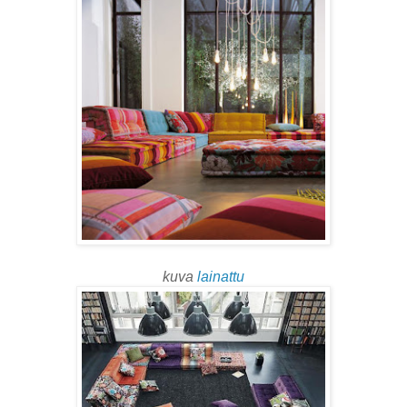
kuva
lainattu