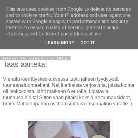
This site uses cookies from Google to deliver its services
Taloja ja Toiveita
and to analyze traffic. Your IP address and user-agent are
shared with Google along with performance and security
metrics to ensure quality of service, generate usage
[ Sisustaa ] [ Remontoi ] [ Tuunaa ] [ Haaveilee ] [ Reissaa ]
statistics, and to detect and address abuse.
LEARN MORE
GOT IT
▼
tiistai 25. syyskuuta 2012
Taas aarteita!
Vierailu kierrätyskeskuksessa tuotti jälleen tyydytystä
tuunaanaluonteelleni. Neljä erilaista varjostinta, joista kolme
oli isokokoista, lähti matkaan 6 eurolla. Loistavia
tuunausaihioita! Sitten vaan pitäisi keksiä ne tuunausideat,
hmm. Mutta onpahan nyt hamsrattuna inspiraation varalle :)