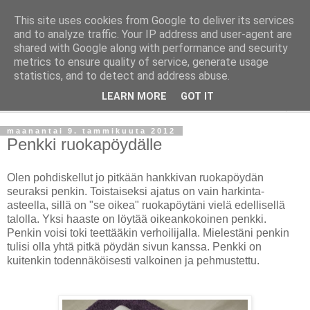
This site uses cookies from Google to deliver its services
Taloja ja Toiveita
and to analyze traffic. Your IP address and user-agent are
shared with Google along with performance and security
metrics to ensure quality of service, generate usage
[ Sisustaa ] [ Remontoi ] [ Tuunaa ] [ Haaveilee ] [ Reissaa ]
statistics, and to detect and address abuse.
LEARN MORE
GOT IT
▼
maanantai 9. tammikuuta 2012
Penkki ruokapöydälle
Olen pohdiskellut jo pitkään hankkivan ruokapöydän
seuraksi penkin. Toistaiseksi ajatus on vain harkinta-
asteella, sillä on "se oikea" ruokapöytäni vielä edellisellä
talolla. Yksi haaste on löytää oikeankokoinen penkki.
Penkin voisi toki teettääkin verhoilijalla. Mielestäni penkin
tulisi olla yhtä pitkä pöydän sivun kanssa. Penkki on
kuitenkin todennäköisesti valkoinen ja pehmustettu.