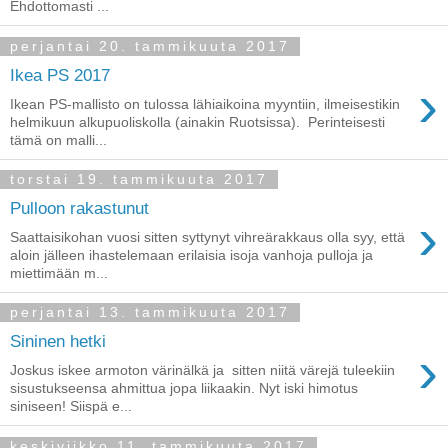
Ehdottomasti ...
perjantai 20. tammikuuta 2017
Ikea PS 2017
›
Ikean PS-mallisto on tulossa lähiaikoina myyntiin, ilmeisestikin
helmikuun alkupuoliskolla (ainakin Ruotsissa). Perinteisesti
tämä on malli...
torstai 19. tammikuuta 2017
Pulloon rakastunut
›
Saattaisikohan vuosi sitten syttynyt vihreärakkaus olla syy, että
aloin jälleen ihastelemaan erilaisia isoja vanhoja pulloja ja
miettimään m...
perjantai 13. tammikuuta 2017
Sininen hetki
›
Joskus iskee armoton värinälkä ja sitten niitä värejä tuleekiin
sisustukseensa ahmittua jopa liikaakin. Nyt iski himotus
siniseen! Siispä e...
keskiviikko 11. tammikuuta 2017