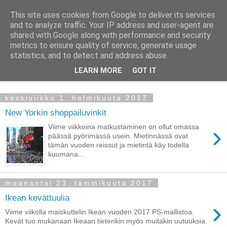
This site uses cookies from Google to deliver its services
Taloja ja Toiveita
and to analyze traffic. Your IP address and user-agent are
shared with Google along with performance and security
metrics to ensure quality of service, generate usage
[ Sisustaa ] [ Remontoi ] [ Tuunaa ] [ Haaveilee ] [ Reissaa ]
statistics, and to detect and address abuse.
LEARN MORE
GOT IT
▼
keskiviikko 1. helmikuuta 2017
New Yorkin shoppailuvinkit
›
Viime viikkoina matkustaminen on ollut omassa
päässä pyörimässä usein. Mietinnässä ovat
tämän vuoden reissut ja mietintä käy todella
kuumana...
maanantai 23. tammikuuta 2017
Ikean kevättuulia
›
Viime viikolla maiskuttelin Ikean vuoden 2017 PS-mallistoa.
Kevät tuo mukanaan Ikeaan tietenkin myös muitakin uutuuksia.