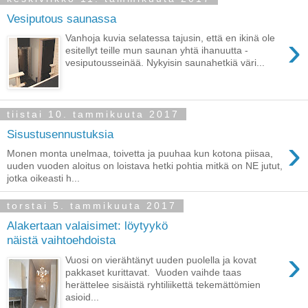
Vesiputous saunassa
›
Vanhoja kuvia selatessa tajusin, että en ikinä ole
esitellyt teille mun saunan yhtä ihanuutta -
vesiputousseinää. Nykyisin saunahetkiä väri...
tiistai 10. tammikuuta 2017
Sisustusennustuksia
›
Monen monta unelmaa, toivetta ja puuhaa kun kotona piisaa,
uuden vuoden aloitus on loistava hetki pohtia mitkä on NE jutut,
jotka oikeasti h...
torstai 5. tammikuuta 2017
Alakertaan valaisimet: löytyykö
näistä vaihtoehdoista
›
Vuosi on vierähtänyt uuden puolella ja kovat
pakkaset kurittavat. Vuoden vaihde taas
herättelee sisäistä ryhtiliikettä tekemättömien
asioid...