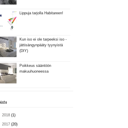
Lippuja tarjolla Habitareen!
Kun iso ei ole tarpeeksi iso -
jättisängynpääty tyynyistä
(DIY)
Poikkeus sääntöön
makuuhuoneessa
kisto
►
2018
(1)
►
2017
(20)