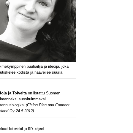
lmekymppinen puuhailija ja ideoija, joka
utiskelee kodista ja haaveilee suuria.
loja ja Toiveita
on listattu Suomen
lmanneksi suosituimmaksi
kennusblogiksi
(Cision Plan and Connect
nland Oy 24.5.2012)
rhaat lukuvinkit ja DIY-ohjeet