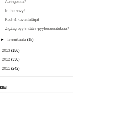
Auringossa?
In the navy!
Kodin1 kuvastotärpit
ZigZag pyyhintään -pyyhesuosituksia?
►
tammikuuta
(15)
►
2013
(156)
►
2012
(330)
►
2011
(242)
KIJAT