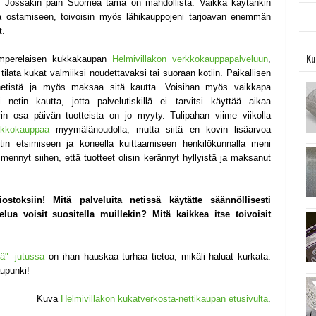
na. Jossakin päin Suomea tämä on mahdollista. Vaikka käytänkin
a ostamiseen, toivoisin myös lähikauppojeni tarjoavan enemmän
at.
Ku
mperelaisen kukkakaupan
Helmivillakon verkkokauppapalveluun
,
ilata kukat valmiiksi noudettavaksi tai suoraan kotiin. Paikallisen
ta netistä ja myös maksaa sitä kautta. Voisihan myös vaikkapa
i netin kautta, jotta palvelutiskillä ei tarvitsi käyttää aikaa
rin osa päivän tuotteista on jo myyty. Tulipahan viime viikolla
rkkokauppaa
myymälänoudolla, mutta siitä en kovin lisäarvoa
tin etsimiseen ja koneella kuittaamiseen henkilökunnalla meni
ennyt siihen, että tuotteet olisin kerännyt hyllyistä ja maksanut
stoksiin! Mitä palveluita netissä käytätte säännöllisesti
ua voisit suositella muillekin? Mitä kaikkea itse toivoisit
ä" -jutussa
on ihan hauskaa turhaa tietoa, mikäli haluat kurkata.
upunki!
Kuva
Helmivillakon kukatverkosta-nettikaupan etusivulta
.