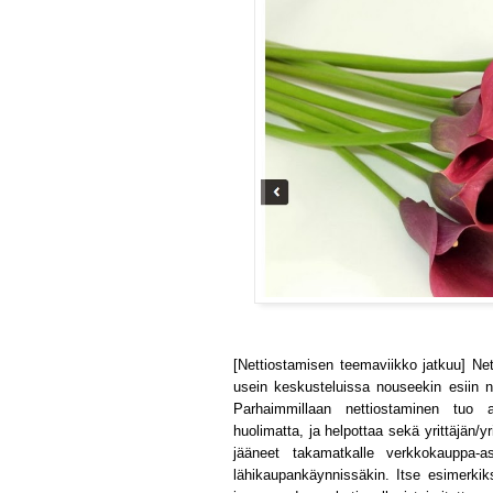
[Nettiostamisen teemaviikko jatkuu] Net
usein keskusteluissa nouseekin esiin ne
Parhaimmillaan nettiostaminen tuo a
huolimatta, ja helpottaa sekä yrittäjän
jääneet takamatkalle verkkokauppa-a
lähikaupankäynnissäkin. Itse esimerkiks