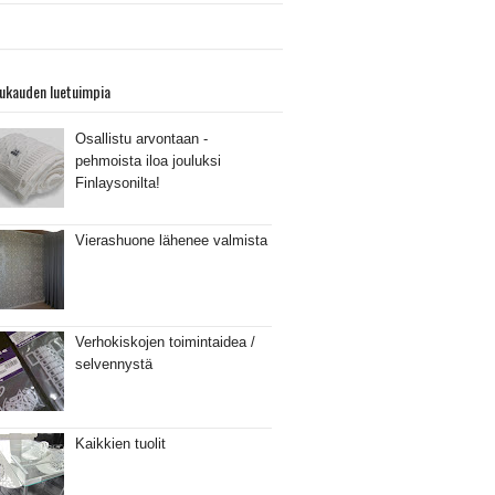
ukauden luetuimpia
Osallistu arvontaan -
pehmoista iloa jouluksi
Finlaysonilta!
Vierashuone lähenee valmista
Verhokiskojen toimintaidea /
selvennystä
Kaikkien tuolit