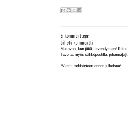
Ei kommentteja:
Lähetä kommentti
Mukavaa, kun jätät tervehdyksen! Kiitos 
Tavoitat myös sähköpostilla: johanna[a]tal
*Viestit tarkistetaan ennen julkaisua*