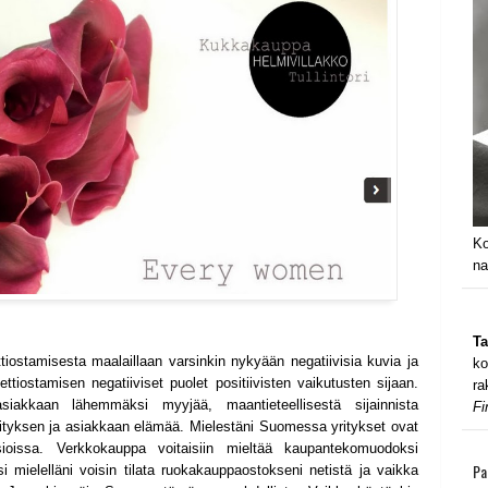
Ko
na
Ta
tiostamisesta maalaillaan varsinkin nykyään negatiivisia kuvia ja
ko
ttiostamisen negatiiviset puolet positiivisten vaikutusten sijaan.
ra
siakkaan lähemmäksi myyjää, maantieteellisestä sijainnista
Fi
/yrityksen ja asiakkaan elämää. Mielestäni Suomessa yritykset ovat
sioissa. Verkkokauppa voitaisiin mieltää kaupantekomuodoksi
Pa
i mielelläni voisin tilata ruokakauppaostokseni netistä ja vaikka