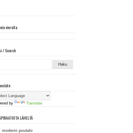
ania vieraita
si / Search
anslate
ered by
Translate
SPIRAATIOTA LÄHELTÄ
moderni puutalo