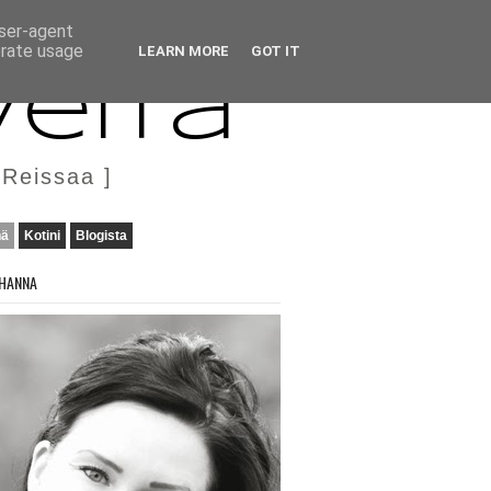
user-agent
erate usage
LEARN MORE
GOT IT
veita
 Reissaa ]
nä
Kotini
Blogista
HANNA