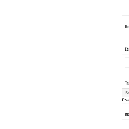
Ih
Et
Tr
Pow
IN