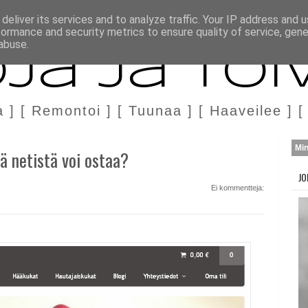
H
MARKKINOINTI & YHTEISTYÖ
deliver its services and to analyze traffic. Your IP address and 
formance and security metrics to ensure quality of service, gen
abuse.
ja ja Toi
a ] [ Remontoi ] [ Tuunaa ] [ Haaveilee ] [
Mi
tä netistä voi ostaa?
JO
Ei kommentteja: