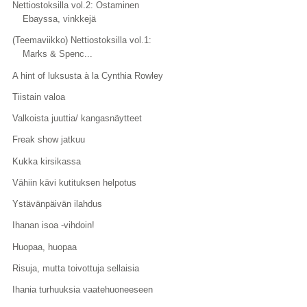
Nettiostoksilla vol.2: Ostaminen
Ebayssa, vinkkejä
(Teemaviikko) Nettiostoksilla vol.1:
Marks & Spenc...
A hint of luksusta à la Cynthia Rowley
Tiistain valoa
Valkoista juuttia/ kangasnäytteet
Freak show jatkuu
Kukka kirsikassa
Vähiin kävi kutituksen helpotus
Ystävänpäivän ilahdus
Ihanan isoa -vihdoin!
Huopaa, huopaa
Risuja, mutta toivottuja sellaisia
Ihania turhuuksia vaatehuoneeseen