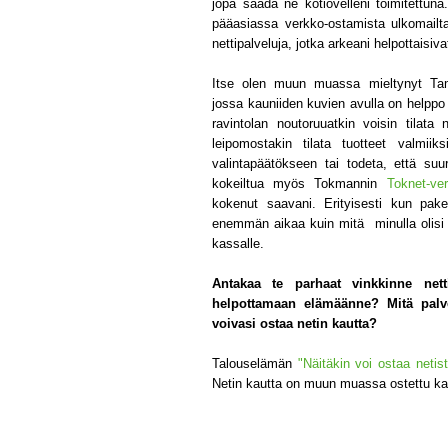
jopa saada ne kotiovelleni toimitettu
pääasiassa verkko-ostamista ulkomailt
nettipalveluja, jotka arkeani helpottaisiv
Itse olen muun muassa mieltynyt Ta
jossa kauniiden kuvien avulla on helppo t
ravintolan noutoruuatkin voisin tila
leipomostakin tilata tuotteet valmiiks
valintapäätökseen tai todeta, että suu
kokeiltua myös Tokmannin
Toknet-ve
kokenut saavani. Erityisesti kun pake
enemmän aikaa kuin mitä minulla olisi m
kassalle.
Antakaa te parhaat vinkkinne nettio
helpottamaan elämäänne? Mitä palvel
voivasi ostaa netin kautta?
Talouselämän
"Näitäkin voi ostaa netist
Netin kautta on muun muassa ostettu ka