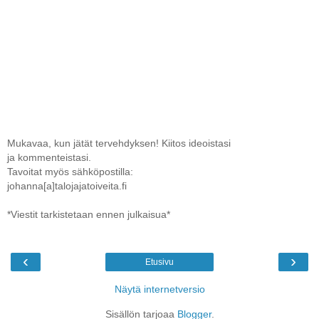
Mukavaa, kun jätät tervehdyksen! Kiitos ideoistasi
ja kommenteistasi.
Tavoitat myös sähköpostilla:
johanna[a]talojajatoiveita.fi
*Viestit tarkistetaan ennen julkaisua*
‹
›
Etusivu
Näytä internetversio
Sisällön tarjoaa
Blogger
.