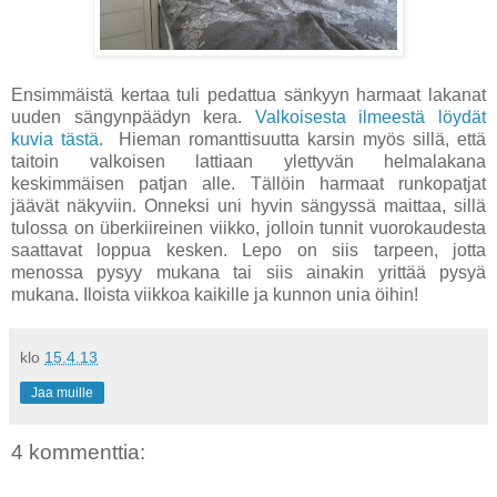
Ensimmäistä kertaa tuli pedattua sänkyyn harmaat lakanat
uuden sängynpäädyn kera.
Valkoisesta ilmeestä löydät
kuvia tästä
. Hieman romanttisuutta karsin myös sillä, että
taitoin valkoisen lattiaan ylettyvän helmalakana
keskimmäisen patjan alle. Tällöin harmaat runkopatjat
jäävät näkyviin. Onneksi uni hyvin sängyssä maittaa, sillä
tulossa on überkiireinen viikko, jolloin tunnit vuorokaudesta
saattavat loppua kesken. Lepo on siis tarpeen, jotta
menossa pysyy mukana tai siis ainakin yrittää pysyä
mukana. Iloista viikkoa kaikille ja kunnon unia öihin!
klo
15.4.13
Jaa muille
4 kommenttia: