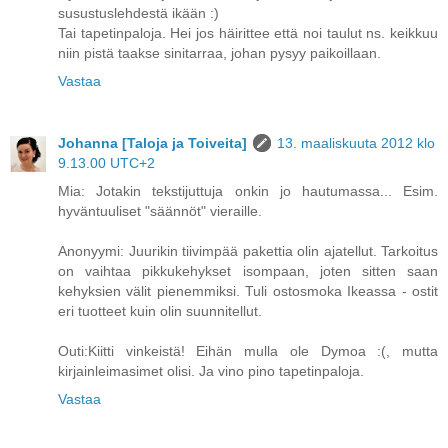
susustuslehdestä ikään :)
Tai tapetinpaloja. Hei jos häirittee että noi taulut ns. keikkuu
niin pistä taakse sinitarraa, johan pysyy paikoillaan.
Vastaa
Johanna [Taloja ja Toiveita]
13. maaliskuuta 2012 klo
9.13.00 UTC+2
Mia: Jotakin tekstijuttuja onkin jo hautumassa... Esim.
hyväntuuliset "säännöt" vieraille.
Anonyymi: Juurikin tiivimpää pakettia olin ajatellut. Tarkoitus
on vaihtaa pikkukehykset isompaan, joten sitten saan
kehyksien välit pienemmiksi. Tuli ostosmoka Ikeassa - ostit
eri tuotteet kuin olin suunnitellut.
Outi:Kiitti vinkeistä! Eihän mulla ole Dymoa :(, mutta
kirjainleimasimet olisi. Ja vino pino tapetinpaloja.
Vastaa