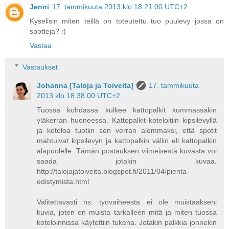
Jenni
17. tammikuuta 2013 klo 18.21.00 UTC+2
Kyselisin miten teillä on toteutettu tuo puulevy jossa on
spotteja? :)
Vastaa
Vastaukset
Johanna [Taloja ja Toiveita]
17. tammikuuta
2013 klo 18.38.00 UTC+2
Tuossa kohdassa kulkee kattopalkit kummassakin
yläkerran huoneessa. Kattopalkit koteloitiin kipsilevyllä
ja koteloa tuotiin sen verran alemmaksi, että spotit
mahtuivat kipsilevyn ja kattopalkin väliin eli kattopalkin
alapuolelle. Tämän postauksen viimeisestä kuvasta voi
saada jotakin kuvaa.
http://talojajatoiveita.blogspot.fi/2011/04/pienta-
edistymista.html
Valitettavasti ns. työvaiheesta ei ole muistaakseni
kuvia, joten en muista tarkalleen mitä ja miten tuossa
koteloinnissa käytettiin tukena. Jotakin palkkia jonnekin