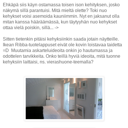
Ehkäpä siis käyn ostamassa toisen ison kehityksen, josko
näkymä sillä parantuisi. Mitä mieltä olette? Toki nuo
kehykset voisi asemoida kauniimmin. Nyt en jaksanut olla
mitan kanssa hääräämässä, kun täytyyhän nuo kehykset
ottaa vielä poiskin, sillä... ->
Sitten tietenkin pitäisi kehyksiinkin saada jotain näytteille.
Ikean Ribba-tuotelappuset eivät ole kovin loistavaa taidetta
=D Muutamia askarteluideoita onkin jo hautumassa ja
odottelen tarvikkeita. Onko teillä hyviä ideoita, mitä tuonne
kehyksiin laittaisi, ns. vierashuone-teemalla?