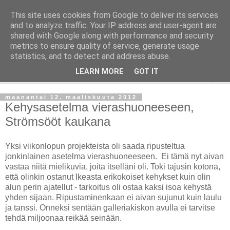
This site uses cookies from Google to deliver its services
Taloja ja Toiveita
and to analyze traffic. Your IP address and user-agent are
shared with Google along with performance and security
metrics to ensure quality of service, generate usage
[ Sisustaa ] [ Remontoi ] [ Tuunaa ] [ Haaveilee ] [ Reissaa ]
statistics, and to detect and address abuse.
LEARN MORE
GOT IT
▼
maanantai 12. maaliskuuta 2012
Kehysasetelma vierashuoneeseen,
Strömsööt kaukana
Yksi viikonlopun projekteista oli saada ripusteltua
jonkinlainen asetelma vierashuoneeseen. Ei tämä nyt aivan
vastaa niitä mielikuvia, joita itselläni oli. Toki tajusin kotona,
että olinkin ostanut Ikeasta erikokoiset kehykset kuin olin
alun perin ajatellut - tarkoitus oli ostaa kaksi isoa kehystä
yhden sijaan. Ripustaminenkaan ei aivan sujunut kuin laulu
ja tanssi. Onneksi sentään galleriakiskon avulla ei tarvitse
tehdä miljoonaa reikää seinään.