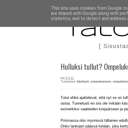
BLOGI
TÄÄLTÄ KANNATTAA OSTAA
DIY IN ENGLIS
This site uses cookies from Google to 
are shared with Google along with per
statistics, and to detect and address 
Talo
[ Sisusta
Hulluksi tullut? Ompeluk
klo
5.3.12
Tunnisteet:
käsityöt
,
ompeleminen
,
ompeluko
Tutut ehkä ajattelevat, että nyt se on tul
ostoa. Tunnetusti en siis ole mikään käs
esimerkiksi vaatteiden korjaukseen ja 
Prismassa olisi mynnissä tällainen edull
Onko lankojen päässä ketään, joka kerto