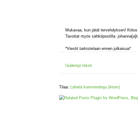
Mukavaa, kun jätät tervehdyksen! Kiitos 
Tavoitat myös sähköpostilla: johanna[a]tal
*Viestit tarkistetaan ennen julkaisua*
Uudempi teksti
Tilaa:
Lähetä kommentteja (Atom)