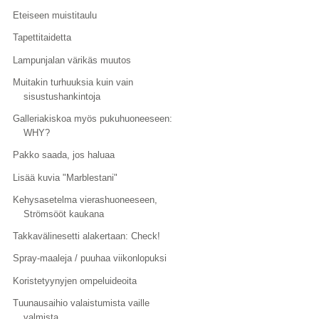
Eteiseen muistitaulu
Tapettitaidetta
Lampunjalan värikäs muutos
Muitakin turhuuksia kuin vain
sisustushankintoja
Galleriakiskoa myös pukuhuoneeseen:
WHY?
Pakko saada, jos haluaa
Lisää kuvia "Marblestani"
Kehysasetelma vierashuoneeseen,
Strömsööt kaukana
Takkavälinesetti alakertaan: Check!
Spray-maaleja / puuhaa viikonlopuksi
Koristetyynyjen ompeluideoita
Tuunausaihio valaistumista vaille
valmista