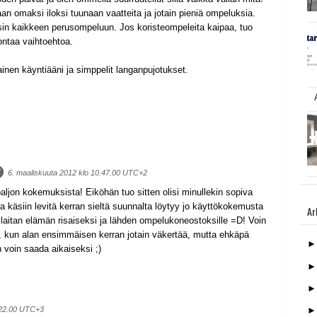
n omaksi iloksi tuunaan vaatteita ja jotain pieniä ompeluksia.
ysin kaikkeen perusompeluun. Jos koristeompeleita kaipaa, tuo
ontaa vaihtoehtoa.
ainen käyntiääni ja simppelit langanpujotukset.
6. maaliskuuta 2012 klo 10.47.00 UTC+2
paljon kokemuksista! Eiköhän tuo sitten olisi minullekin sopiva
da käsiin levitä kerran sieltä suunnalta löytyy jo käyttökokemusta
Ar
laitan elämän risaiseksi ja lähden ompelukoneostoksille =D! Voin
än, kun alan ensimmäisen kerran jotain väkertää, mutta ehkäpä
n voin saada aikaiseksi ;)
.22.00 UTC+3