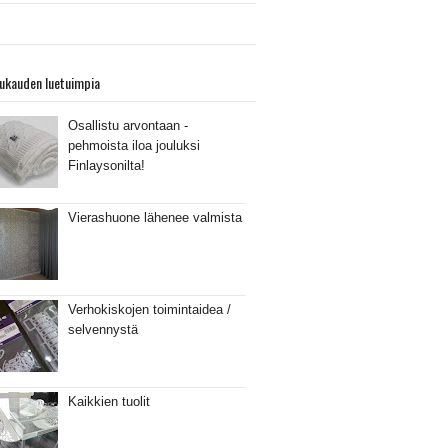
ukauden luetuimpia
Osallistu arvontaan -
pehmoista iloa jouluksi
Finlaysonilta!
Vierashuone lähenee valmista
Verhokiskojen toimintaidea /
selvennystä
Kaikkien tuolit