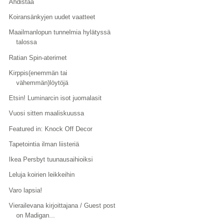
Ahdistaa
Koiransänkyjen uudet vaatteet
Maailmanlopun tunnelmia hylätyssä
talossa
Ratian Spin-aterimet
Kirppis(enemmän tai
vähemmän)löytöjä
Etsin! Luminarcin isot juomalasit
Vuosi sitten maaliskuussa
Featured in: Knock Off Decor
Tapetointia ilman liisteriä
Ikea Persbyt tuunausaihioiksi
Leluja koirien leikkeihin
Varo lapsia!
Vierailevana kirjoittajana / Guest post
on Madigan...