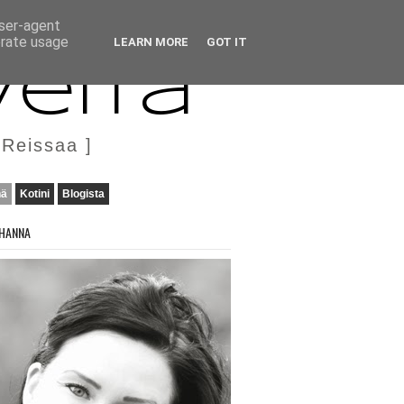
user-agent
erate usage
LEARN MORE
GOT IT
veita
 Reissaa ]
nä
Kotini
Blogista
HANNA