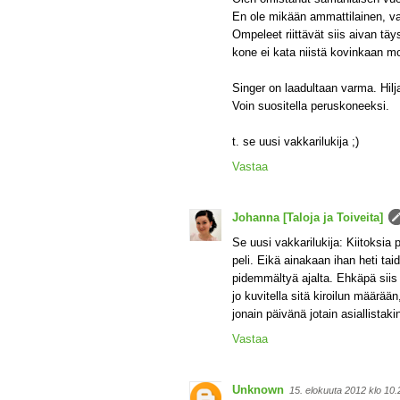
En ole mikään ammattilainen, vaa
Ompeleet riittävät siis aivan tä
kone ei kata niistä kovinkaan m
Singer on laadultaan varma. Hilj
Voin suositella peruskoneeksi.
t. se uusi vakkarilukija ;)
Vastaa
Johanna [Taloja ja Toiveita]
Se uusi vakkarilukija: Kiitoksia 
peli. Eikä ainakaan ihan heti tai
pidemmältyä ajalta. Ehkäpä siis 
jo kuvitella sitä kiroilun määrä
jonain päivänä jotain asiallistaki
Vastaa
Unknown
15. elokuuta 2012 klo 10