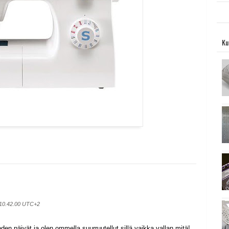
Ku
o 10.42.00 UTC+2
n päivät ja olen ommella suurruutellut sillä vaikka vallan mitä!