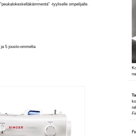
 "peukalokeskelläkämmentä" -tyyliselle ompelijalle.
 ja 5 jousto-ommelta
Ko
na
Ta
ko
ra
Fi
Pa