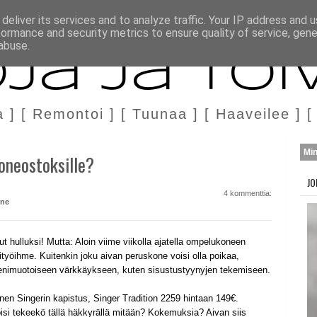
H
MARKKINOINTI & YHTEISTYÖ
deliver its services and to analyze traffic. Your IP address and 
formance and security metrics to ensure quality of service, gen
abuse.
ja ja Toi
a ] [ Remontoi ] [ Tuunaa ] [ Haaveilee ] [
Mi
oneostoksille?
JO
4 kommenttia:
ne
lut hulluksi! Mutta: Aloin viime viikolla ajatella ompelukoneen
ityöihme. Kuitenkin joku aivan peruskone voisi olla poikaa,
pienimuotoiseen värkkäykseen, kuten sisustustyynyjen tekemiseen.
inen Singerin kapistus, Singer Tradition 2259 hintaan 149€.
isi tekeekö tällä häkkyrällä mitään? Kokemuksia? Aivan siis