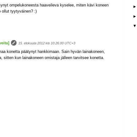
ksynyt ompelukoneesta haaveileva kyselee, miten kävi koneen
 ollut tyytyväinen? :)
eita]
15. elokuuta 2012 klo 10.26.00 UTC+3
omaa konetta päätynyt hankkimaan. Sain hyvän lainakoneen,
a, sitten kun lainakoneen omistaja jälleen tarvitsee konetta.