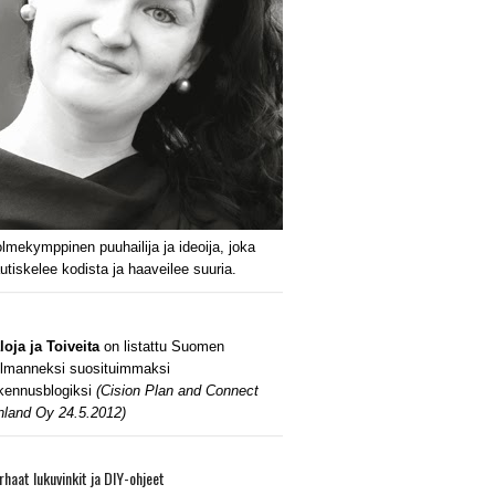
lmekymppinen puuhailija ja ideoija, joka
utiskelee kodista ja haaveilee suuria.
loja ja Toiveita
on listattu Suomen
lmanneksi suosituimmaksi
kennusblogiksi
(Cision Plan and Connect
nland Oy 24.5.2012)
rhaat lukuvinkit ja DIY-ohjeet