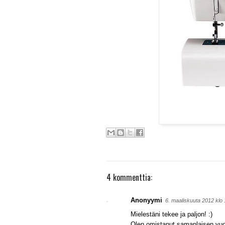
4 kommenttia:
Anonyymi
6. maaliskuuta 2012 kl
Mielestäni tekee ja paljon! :)
Olen omistanut samanlaisen vuode