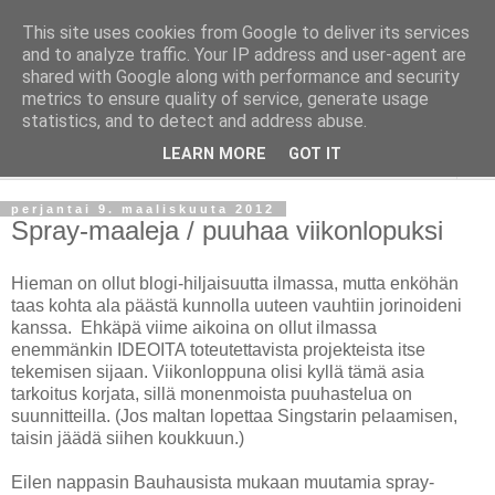
This site uses cookies from Google to deliver its services
Taloja ja Toiveita
and to analyze traffic. Your IP address and user-agent are
shared with Google along with performance and security
metrics to ensure quality of service, generate usage
[ Sisustaa ] [ Remontoi ] [ Tuunaa ] [ Haaveilee ] [ Reissaa ]
statistics, and to detect and address abuse.
LEARN MORE
GOT IT
▼
perjantai 9. maaliskuuta 2012
Spray-maaleja / puuhaa viikonlopuksi
Hieman on ollut blogi-hiljaisuutta ilmassa, mutta enköhän
taas kohta ala päästä kunnolla uuteen vauhtiin jorinoideni
kanssa. Ehkäpä viime aikoina on ollut ilmassa
enemmänkin IDEOITA toteutettavista projekteista itse
tekemisen sijaan. Viikonloppuna olisi kyllä tämä asia
tarkoitus korjata, sillä monenmoista puuhastelua on
suunnitteilla. (Jos maltan lopettaa Singstarin pelaamisen,
taisin jäädä siihen koukkuun.)
Eilen nappasin Bauhausista mukaan muutamia spray-