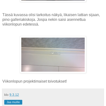
Tässä kuvassa olisi tarkoitus näkyä, likaisen lattian sijaan,
pino galleriakiskoja. Jospa nekin saisi asennettua
viikonlopun edetessä.
Viikonlopun projektimaiset toivotukset!
klo
9.3.12
Jaa muille