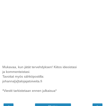
Mukavaa, kun jätät tervehdyksen! Kiitos ideoistasi
ja kommenteistasi.
Tavoitat myös sähköpostilla:
johanna[a]talojajatoiveita.fi
*Viestit tarkistetaan ennen julkaisua*