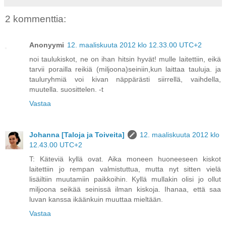
2 kommenttia:
Anonyymi
12. maaliskuuta 2012 klo 12.33.00 UTC+2
noi taulukiskot, ne on ihan hitsin hyvät! mulle laitettiin, eikä
tarvii porailla reikiä (miljoona)seiniin,kun laittaa tauluja. ja
tauluryhmiä voi kivan näppärästi siirrellä, vaihdella,
muutella. suosittelen. -t
Vastaa
Johanna [Taloja ja Toiveita]
12. maaliskuuta 2012 klo
12.43.00 UTC+2
T: Käteviä kyllä ovat. Aika moneen huoneeseen kiskot
laitettiin jo rempan valmistuttua, mutta nyt sitten vielä
lisäiltiin muutamiin paikkoihin. Kyllä mullakin olisi jo ollut
miljoona seikää seinissä ilman kiskoja. Ihanaa, että saa
luvan kanssa ikäänkuin muuttaa mieltään.
Vastaa