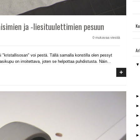
aisimien ja -liesituulettimien pesuun
Ku
0 mukavaa viestiä
Ar
i "kristallisosan" voi pestä. Tällä samalla konstilla olen pessyt
lasikupu on irroitettava, joten se helpottaa puhdistusta. Näin...
+