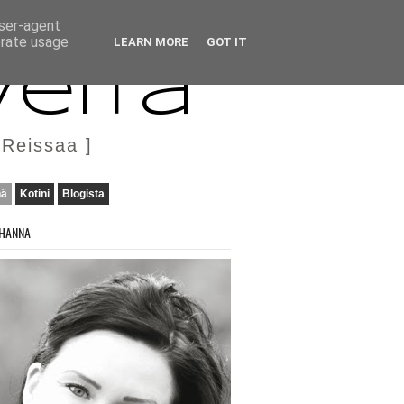
user-agent
erate usage
LEARN MORE
GOT IT
veita
 Reissaa ]
nä
Kotini
Blogista
HANNA