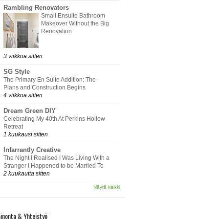
Rambling Renovators
Small Ensuite Bathroom
Makeover Without the Big
Renovation
3 viikkoa sitten
SG Style
The Primary En Suite Addition: The
Plans and Construction Begins
4 viikkoa sitten
Dream Green DIY
Celebrating My 40th At Perkins Hollow
Retreat
1 kuukausi sitten
Infarrantly Creative
The Night I Realised I Was Living With a
Stranger I Happened to be Married To
2 kuukautta sitten
Näytä kaikki
inonta & Yhteistyö