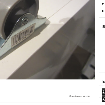
LU
Ih
0 mukavaa viestiä