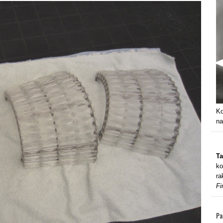
Ko
na
Ta
ko
ra
Fi
Pa