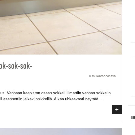
Sok-sok-sok-
0 mukavaa viestiä
nus. Vanhaan kaapiston osaan sokkeli liimattiin vanhan sokkelin
i asennettiin jalkakiinnikkeillä. Alkaa uhkaavasti näyttää...
+
ID