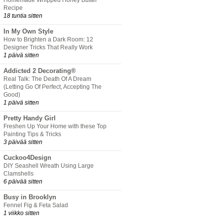
Homemade Whipped Honey Butter
Recipe
18 tuntia sitten
In My Own Style
How to Brighten a Dark Room: 12
Designer Tricks That Really Work
1 päivä sitten
Addicted 2 Decorating®
Real Talk: The Death Of A Dream
(Letting Go Of Perfect, Accepting The
Good)
1 päivä sitten
Pretty Handy Girl
Freshen Up Your Home with these Top
Painting Tips & Tricks
3 päivää sitten
Cuckoo4Design
DIY Seashell Wreath Using Large
Clamshells
6 päivää sitten
Busy in Brooklyn
Fennel Fig & Feta Salad
1 viikko sitten