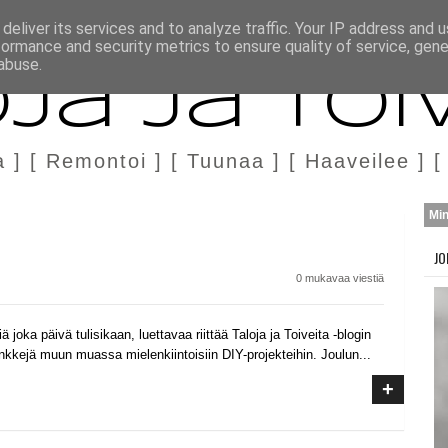
H
MARKKINOINTI & YHTEISTYÖ
deliver its services and to analyze traffic. Your IP address and 
formance and security metrics to ensure quality of service, gen
abuse.
ja ja Toi
a ] [ Remontoi ] [ Tuunaa ] [ Haaveilee ] [
Mi
JO
0 mukavaa viestiä
 joka päivä tulisikaan, luettavaa riittää Taloja ja Toiveita -blogin
inkkejä muun muassa mielenkiintoisiin DIY-projekteihin. Joulun...
+