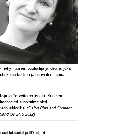
lmekymppinen puuhailija ja ideoija, joka
utiskelee kodista ja haaveilee suuria.
loja ja Toiveita
on listattu Suomen
lmanneksi suosituimmaksi
kennusblogiksi
(Cision Plan and Connect
nland Oy 24.5.2012)
rhaat lukuvinkit ja DIY-ohjeet