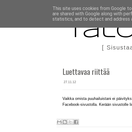
BLOGI
TÄÄLTÄ KANNATTAA OSTAA
DIY IN ENGLIS
This site uses cookies from Google to 
are shared with Google along with per
statistics, and to detect and address 
Talo
[ Sisusta
Luettavaa riittää
27.11.12
Vaikka omista puuhailuistani ei päivityksiä
Facebook-sivustolla. Kerään sivustolle l