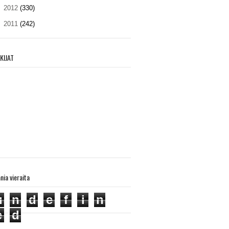
►
2012
(330)
►
2011
(242)
KIJAT
ania vieraita
u
n
d
e
f
i
n
e
d