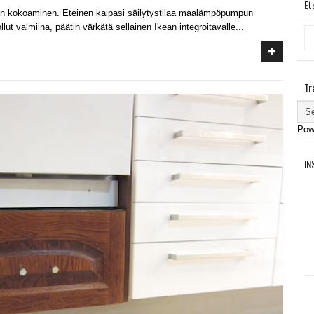
Et
pin kokoaminen. Eteinen kaipasi säilytystilaa maalämpöpumpun
ut valmiina, päätin värkätä sellainen Ikean integroitavalle...
+
Tr
Pow
IN