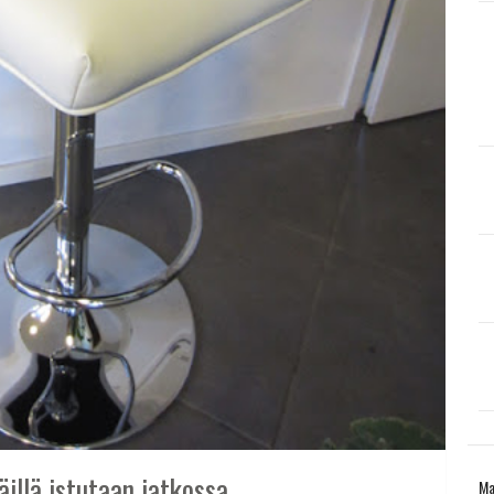
äillä istutaan jatkossa
Ma