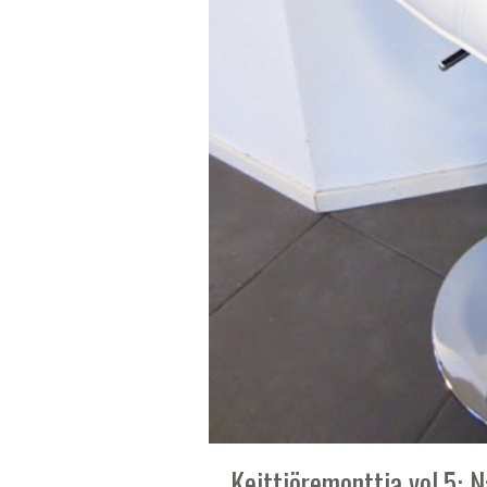
Keittiöremonttia vol.5: N